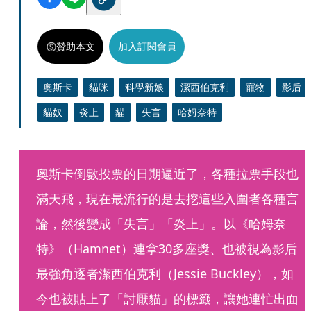
贊助本文
加入訂閱會員
奧斯卡
貓咪
科學新娘
潔西伯克利
寵物
影后
貓奴
炎上
貓
失言
哈姆奈特
奧斯卡倒數投票的日期逼近了，各種拉票手段也
滿天飛，現在最流行的是去挖這些入圍者各種言
論，然後變成「失言」「炎上」。以《哈姆奈
特》（Hamnet）連拿30多座獎、也被視為影后
最強角逐者潔西伯克利（Jessie Buckley），如
今也被貼上了「討厭貓」的標籤，讓她連忙出面