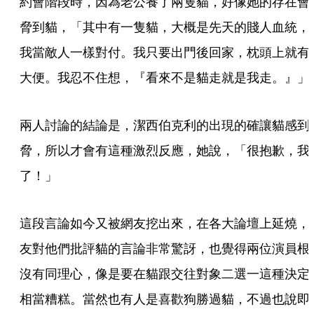
約會階段時，因為老公養了兩隻貓，好像她的存在會
脅到貓，「其中有一隻貓，大概是先天的賤人血統，
我當敵人一樣對付。我只要出門後回家，枕頭上就有
大便。我忍不住想，『看來不是貓走就是我走。』」
兩人討論的結論是，潔西伯克利的出現的確讓貓感到
脅，所以才會有這種激烈反應，她說，「很抱歉，我
了！」
這段言論如今又被網友挖出來，在各大論壇上延燒，
友對他們批評貓的言論非常驚訝，也覺得兩位演員根
沒有同理心，像是要在貓跟交往對象二選一這種決定
相當糟糕。當然也有人是喜歡狗勝過貓，不過也說即