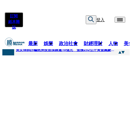
訂閱
登入
紙本雜
誌
最新
娛樂
政治社會
財經理財
人物
美
快訊
美女律師詐騙慈濟疫苗採購逾10億元 查獲232公斤黃金藏豪宅地板下
快訊
才爆「皮克敏」爭議又來！柯文哲生日照撞《VOGUE》 陳智菡遭轟侵權急改圖
快訊
SJ始源真的可以 驚喜現身早餐店認證應援 幽默提醒「記得常換照」