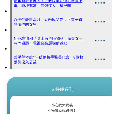
周迅新歡又換人！「嫩版梁朝偉」護送上
車 陳坤充當「最強媒人」幫把關
袁惟仁離世滿月 袁融憶父愛：下輩子還
想做你的女兒
NHK導演稱「身上有危險物品」威脅女子
巷內猥褻 電視台高層鞠躬道歉
曾馨瑩考慮1年破例接手醫美代言 8位數
酬勞投入公益
支持鏡週刊
小心意大意義
小額贊助鏡週刊！