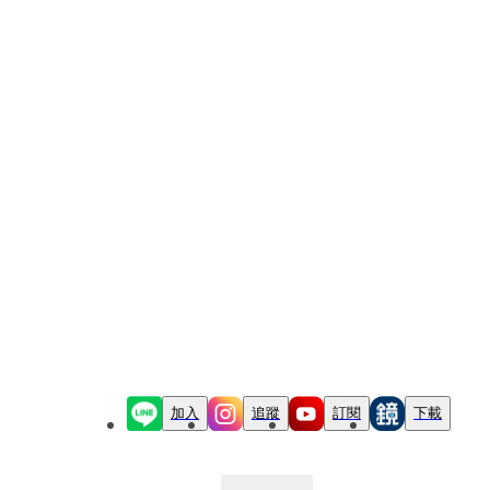
加入
追蹤
訂閱
下載