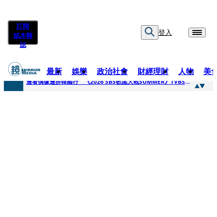
訂閱
登入
紙本雜
誌
最新
娛樂
政治社會
財經理財
人物
美
快訊
邊看偶像邊拚韓國行 《2026 SBS歌謠大戰SUMMER》TVBS直播祭追星福利
快訊
代誌大條火急跳船？ 宏碁派任李文詳接掌兆基屋管2天就喊撤出！
快訊
一句「請回去坐好」 特教生持斷掃把戳女代課老師眼睛大失血近失明