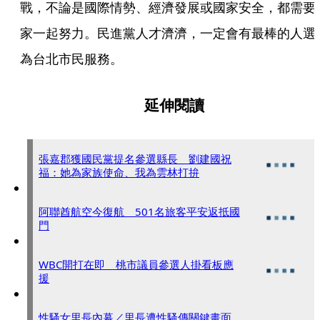
戰，不論是國際情勢、經濟發展或國家安全，都需要
家一起努力。民進黨人才濟濟，一定會有最棒的人選
為台北市民服務。
延伸閱讀
張嘉郡獲國民黨提名參選縣長 劉建國祝
福：她為家族使命、我為雲林打拚
阿聯酋航空今復航 501名旅客平安返抵國
門
WBC開打在即 桃市議員參選人掛看板應
援
性騷女里長內幕／里長遭性騷傳關鍵畫面