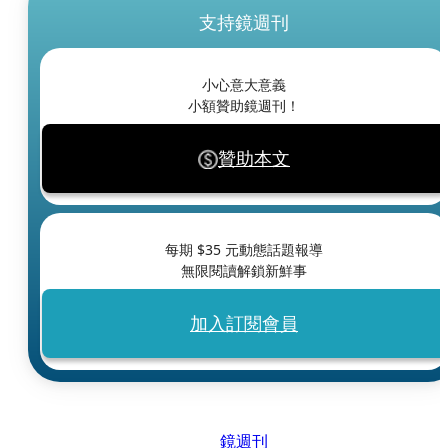
支持鏡週刊
小心意大意義
小額贊助鏡週刊！
贊助本文
每期 $
35
元動態話題報導
無限閱讀解鎖新鮮事
加入訂閱會員
鏡週刊