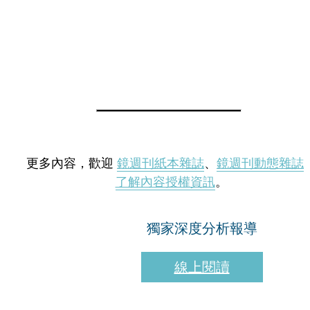
更多內容，歡迎
鏡週刊紙本雜誌
、
鏡週刊動態雜誌
了解內容授權資訊
。
獨家深度分析報導
線上閱讀