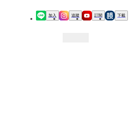
加入
追蹤
訂閱
下載
最新文章