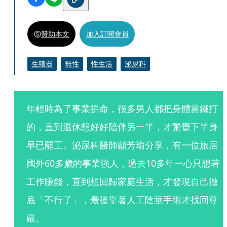
贊助本文
加入訂閱會員
生殖器
無性
性生活
泌尿科
年輕時為了事業拚命，很多男人都把身體當鐵打
的，直到退休想好好陪伴另一半，才驚覺下半身
早已罷工。泌尿科醫師顧芳瑜分享，有一位旅居
國外60多歲的事業強人，過去10多年一心只想著
工作賺錢，直到想回歸家庭生活，才發現自己徹
底「不行了」，最後靠著人工陰莖手術才找回尊
嚴。