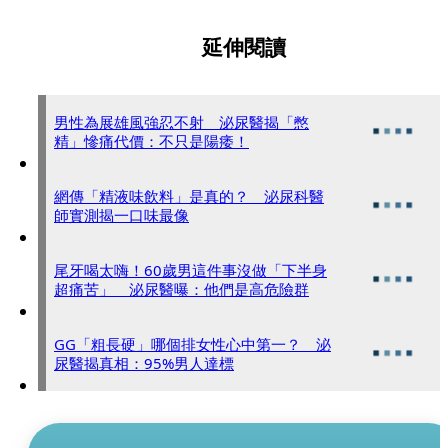
延伸閱讀
男性為展雄風強忍不射 泌尿醫揭「憋
精」慘痛代價：不只是陽痿！
網傳「精液味飲料」是真的？ 泌尿科醫
師實測揭一口味最像
尾牙喝太嗨！60歲男這件事沒做「下半身
超痛苦」 泌尿醫曝：他們是高危險群
GG「粗長硬」哪個排女性心中第一？ 泌
尿醫揭真相：95%男人達標