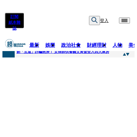
訂閱
登入
紙本雜
誌
最新
娛樂
政治社會
財經理財
人物
美
快訊
創「互道」詐騙慈濟！ 女律師供養義父黃金全入四大庫房
快訊
前時力黨魁表態「反對刪公視預算」 盼在野三思：改凍結處理受質疑項目
快訊
六強片齊聚桃影 小薰《祖先鬼》回桃影娘家 《長安的荔枝》桃影加映一票難求