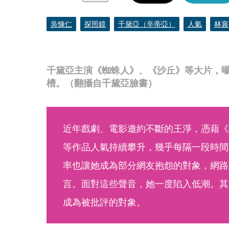
吳慷仁
探照鏡
千黛亞（辛蒂亞）
人氣
林襄
千黛亞主演《蜘蛛人》、《沙丘》等大片，
槽。（翻攝自千黛亞臉書）
近年戲劇、電影邀約不斷的王淨，憑藉《
等作品人氣持續攀升，幾乎每隔一段時間
率也讓她成為部分網友抱怨的對象，網路
言。面對這些聲音，她一度陷入低潮。其
成為被批評的對象。