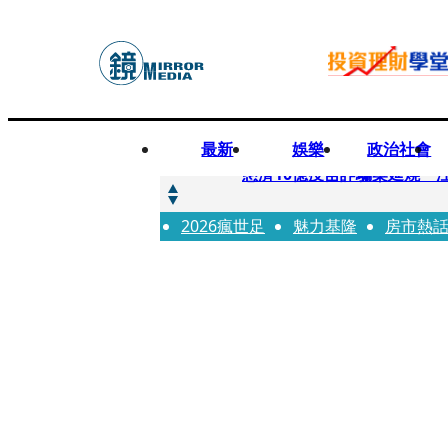
最新
娛樂
政治社會
快訊
慈濟10億疫苗詐騙案延燒 
2026瘋世足
快訊
魅力基隆
房市熱
桃園平鎮凶殺命案！85歲婦
快訊
拖吊車載運轎車突鬆脫滑落