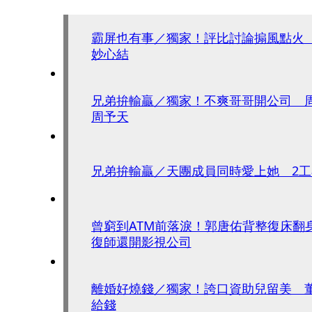
霸屏也有事／獨家！評比討論搧風點火
妙心結
兄弟拚輸贏／獨家！不爽哥哥開公司 
周予天
兄弟拚輸贏／天團成員同時愛上她 2
曾窮到ATM前落淚！郭唐佑背整復床翻
復師還開影視公司
離婚好燒錢／獨家！誇口資助兒留美 
給錢