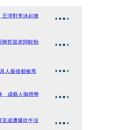
 王淨對李沐起微
周興哲當老闆較勁
工具人最後都被甩
身 成藝人御用整
董至成遭爆吹牛沒