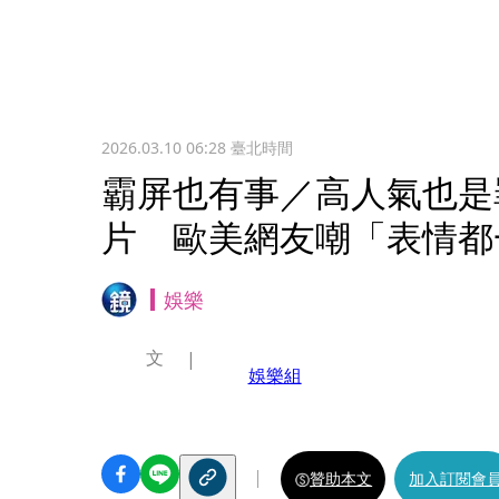
2026.03.10 06:28
臺北時間
霸屏也有事／高人氣也是
片 歐美網友嘲「表情都
娛樂
文
娛樂組
贊助本文
加入訂閱會