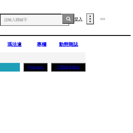
登入
瑪法達
專欄
動態雜誌
訂閱紙本雜誌
Podcasts