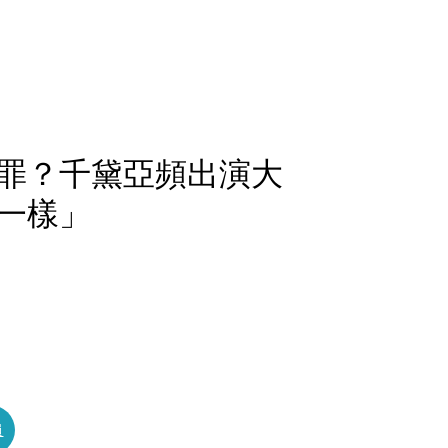
罪？千黛亞頻出演大
一樣」
員