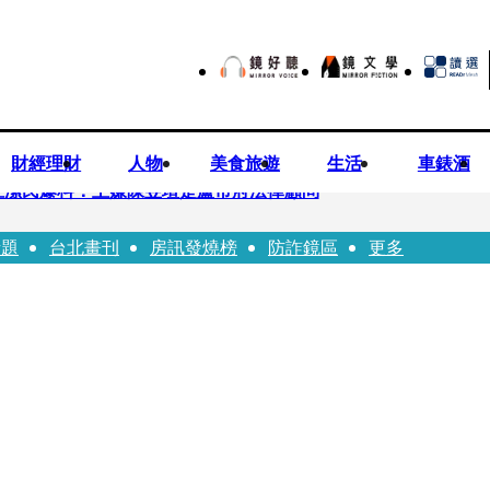
財經理財
人物
美食旅遊
生活
車錶酒
汪潔民爆料：主嫌陳昱瑄是盧市府法律顧問
話題
台北畫刊
房訊發燒榜
防詐鏡區
更多
倒臥血泊慘死 丈夫遭帶回偵訊
 後方車輛全嚇壞