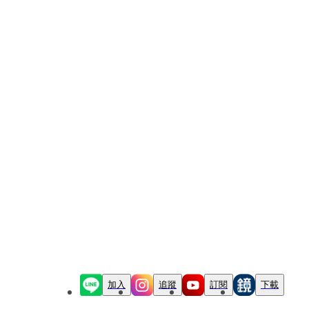
加入
追蹤
訂閱
下載