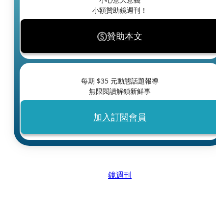
小額贊助鏡週刊！
贊助本文
每期 $
35
元動態話題報導
無限閱讀解鎖新鮮事
加入訂閱會員
鏡週刊