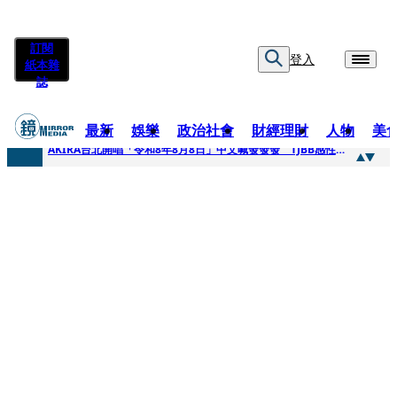
訂閱
登入
紙本雜
誌
最新
娛樂
政治社會
財經理財
人物
美
快訊
AKIRA台北開唱「令和8年8月8日」中文喊發發發 TJBB感性喊「謝謝AKIRA桑」
快訊
台灣新冠期間沒疫苗可打？ 律師列3款嗆：陳時中唯一擋的叫科興
快訊
沉寂12年…鐵肺歌后遇人生低谷 「遭親弟賞巴掌、父親出軌自己閨密」辛酸人生曝光