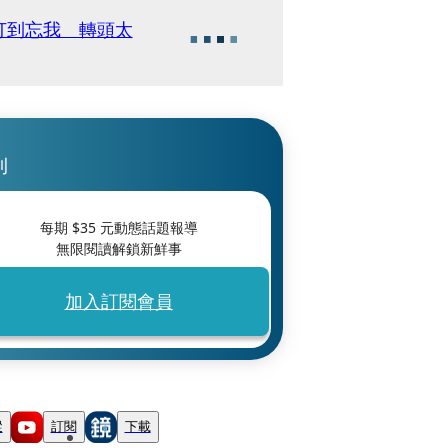
打到忘我 轉頭太
刊
每期 $
35
元動態話題報導
無限閱讀解鎖新鮮事
加入訂閱會員
蹤
訂閱
下載