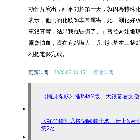
動作片演出，結果開拍第一天，就因為特殊
表示，他們的化妝師非常厲害，她一剛化好
來很真實，結果我就昏倒了。」蜜拉喬娃維
爾會怕血，實在有點嚇人，尤其她基本上整
利把電影完成。
更新時間｜
2026.03.10 15:11
臺北時間
《捕風捉影》推IMAX版 大銀幕看文
《96分鐘》席捲54國前十名 衝上Netf
第2名