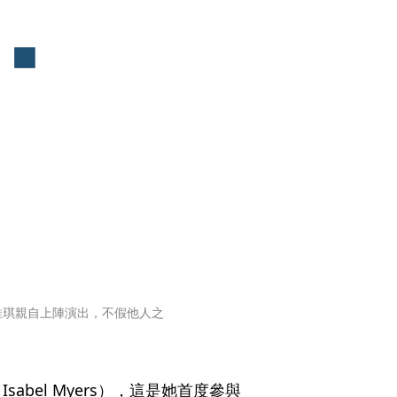
維琪親自上陣演出，不假他人之
bel Myers），這是她首度參與