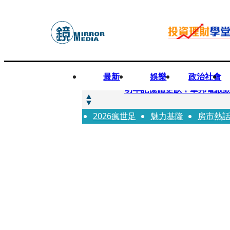
最新
娛樂
政治社會
快訊
明年記憶體更缺！華邦電啟動
2026瘋世足
快訊
魅力基隆
房市熱
5566小刀爆離婚台玻千金
快訊
白海豚颱風攪局 客家親子