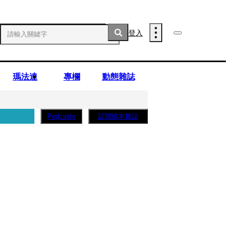
登入
瑪法達
專欄
動態雜誌
訂閱紙本雜誌
Podcasts