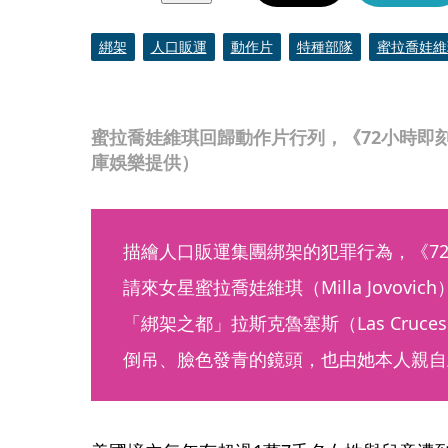
綁架
人口販運
動作片
特種部隊
蜜拉喬娃維
蜜拉喬娃維琪回歸動作片行列，《72小時即
庫娛樂提供）
描繪人口販運集團綁架的犯罪行為，《72小時
請來女星蜜拉喬娃維琪（Milla Jovov
「綁架之都」拉斯克魯塞斯（Las Cru
倒吊、臉色發青的鏡頭，也由她本人親自