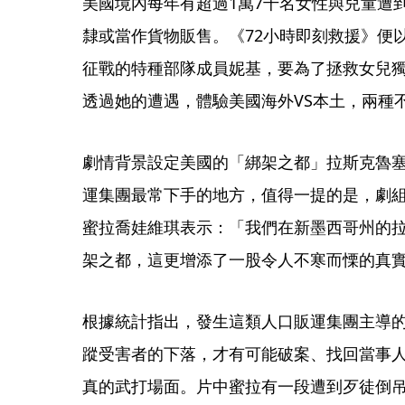
美國境內每年有超過1萬7千名女性與兒童遭
隸或當作貨物販售。《72小時即刻救援》便
征戰的特種部隊成員妮基，要為了拯救女兒
透過她的遭遇，體驗美國海外VS本土，兩種
劇情背景設定美國的「綁架之都」拉斯克魯
運集團最常下手的地方，值得一提的是，劇
蜜拉喬娃維琪表示：「我們在新墨西哥州的
架之都，這更增添了一股令人不寒而慄的真
根據統計指出，發生這類人口販運集團主導的
蹤受害者的下落，才有可能破案、找回當事
真的武打場面。片中蜜拉有一段遭到歹徒倒