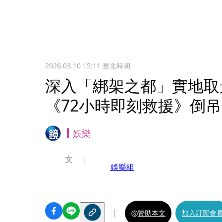
2026.03.10 15:11
臺北時間
深入「綁架之都」實地取
《72小時即刻救援》倒
娛樂
文
娛樂組
贊助本文
加入訂閱會