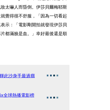
化妝太嚇人而昏倒。伊莎貝爾梅耶斯
妝就覺得很不舒服，「因為一切看起
琪表示：「電影剛開拍就發現伊莎貝
部片都滿臉是血。」幸好最後還是順
俊輝此沙身手最過癮
lix全球熱播電影榜