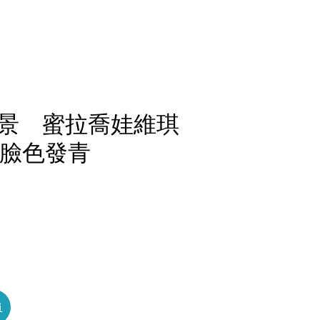
景 蜜拉喬娃維琪
吊臉色發青
員