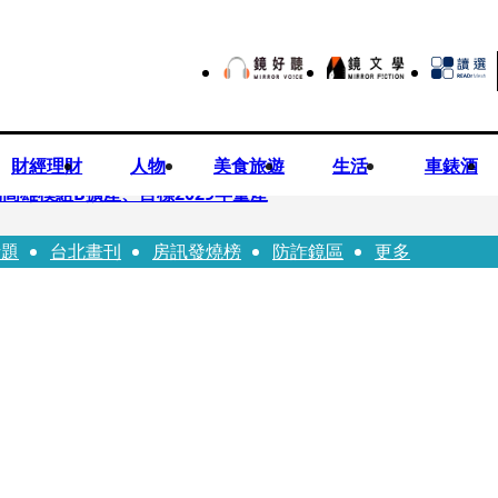
財經理財
人物
美食旅遊
生活
車錶酒
高雄模組B擴產、目標2029年量產
話題
台北畫刊
房訊發燒榜
防詐鏡區
更多
！14年豪門婚碎原因曝 岳母徐莉玲風暴意外揭家族祕辛
劇《燈怪》新北場改期演出