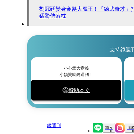
劉冠廷變身金髮大魔王！「練武奇才」
猛驚傳落枕
支持鏡週
小心意大意義
小額贊助鏡週刊！
贊助本文
鏡週刊
加入
追