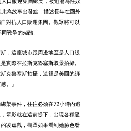
到人口販運集團綁架，被迫淪為性奴
以此為故事出發點，描述長年在國外
獨自對抗人口販運集團。觀眾將可以
不同戰爭的殘酷。
塞斯，這座城市跟周邊地區是人口販
組是實際在拉斯克魯塞斯取景拍攝。
拉斯克魯塞斯拍攝，這裡是美國的綁
實感。」
綁架事件，往往必須在72小時內追
人，電影就在這前提下，出現各種逼
吊的凌虐戲，觀眾如果看到她臉色發