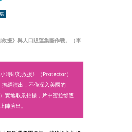
琪
刻救援》與人口販運集團作戰。（車
即刻救援》（Protector）
ich）擔綱演出，不僅深入美國的
ces）實地取景拍攝，片中蜜拉慘遭
上陣演出。