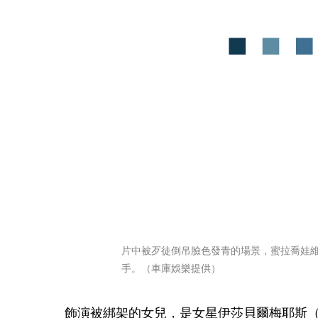
片中被歹徒倒吊臉色發青的場景，蜜拉喬娃
手。（車庫娛樂提供）
飾演被綁架的女兒，是女星伊莎貝爾梅耶斯（Isa