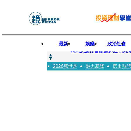
最新
娛樂
政治社會
快訊
柯志恩過往言論遭起底！慈濟
2026瘋世足
快訊
魅力基隆
房市熱
善款不是私房錢！慈濟採購疫
快訊
王凱靈堂遺照曝！選用3年前