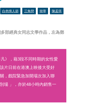
白色情人節
三角戀
韓寧
陳孟琪
讀多部經典女同志文學作品，左為鄧
平凡》，藉3段不同時期的女性愛
該片日前在港澳上映後大受好
關，戲院緊急加開場次加入聯
場 」，亦於48小時內銷售一