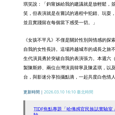
琪笑說：「鈞甯姊給我的建議就是放輕鬆，
笑，但表演就是在嘗試的過程中犯錯、玩耍
並且實踐留在每個當下感受一切。」
《女孩不平凡》不僅是關於性別與情感的探
自我的女性長詩。這場跨越城市的成長之旅
生代演員勇於突破自我的表演張力。本週六（
製陳斯婷、兩位台灣演員韓寧及陳孟琪，以
台，與影迷分享拍攝點滴，一起共度白色情
更新時間｜
2026.03.10 16:10
臺北時間
TIDF焦點專題「哈佛感官民族誌實驗
驗