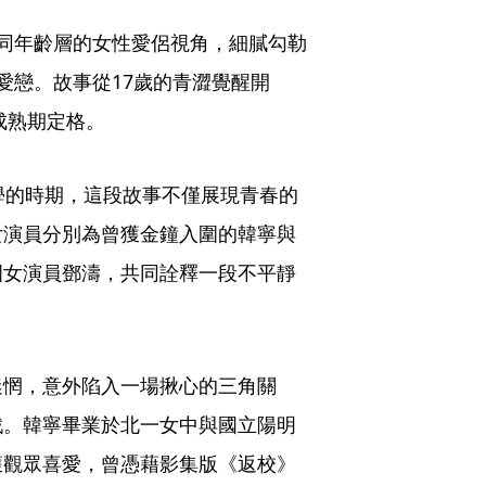
同年齡層的女性愛侶視角，細膩勾勒
愛戀。故事從17歲的青澀覺醒開
成熟期定格。
學的時期，這段故事不僅展現青春的
女演員分別為曾獲金鐘入圍的韓寧與
圍女演員鄧濤，共同詮釋一段不平靜
迷惘，意外陷入一場揪心的三角關
戲。韓寧畢業於北一女中與國立陽明
獲觀眾喜愛，曾憑藉影集版《返校》