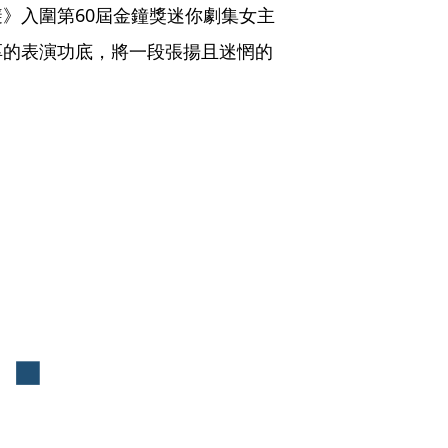
》入圍第60屆金鐘獎迷你劇集女主
厚的表演功底，將一段張揚且迷惘的