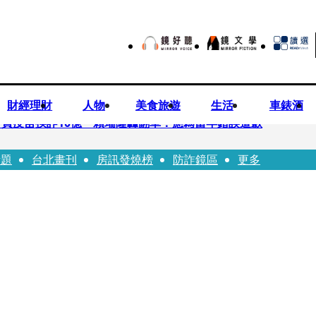
財經理財
人物
美食旅遊
生活
車錶酒
買疫苗挨詐10億 賴瑞隆轟翻車：應為當年錯誤道歉
話題
台北畫刊
房訊發燒榜
防詐鏡區
更多
苗被騙10億沒報案遭炎上 基金會緊急說明
「白衣燦笑照」背後故事洋蔥超大顆... 70歲媽媽打破禁忌送愛