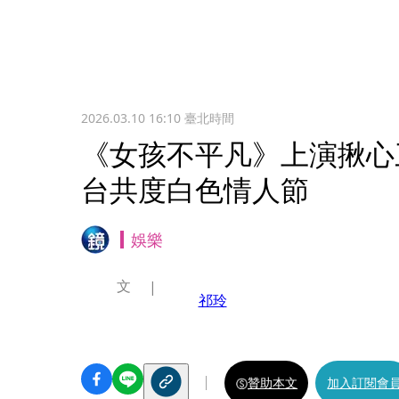
2026.03.10 16:10
臺北時間
《女孩不平凡》上演揪心
台共度白色情人節
娛樂
文
祁玲
贊助本文
加入訂閱會