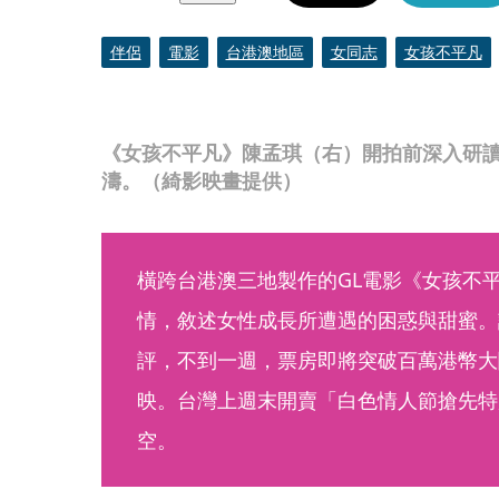
伴侶
電影
台港澳地區
女同志
女孩不平凡
《女孩不平凡》陳孟琪（右）開拍前深入研
濤。（綺影映畫提供）
橫跨台港澳三地製作的GL電影《女孩不
情，敘述女性成長所遭遇的困惑與甜蜜。
評，不到一週，票房即將突破百萬港幣大
映。台灣上週末開賣「白色情人節搶先特別
空。