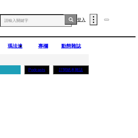
登入
瑪法達
專欄
動態雜誌
訂閱紙本雜誌
Podcasts
子