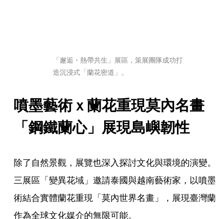
「邂逅・熱帶共生」展區，策展團隊成功打
造沉浸式「蘭花密道」。
噴墨藝術ｘ蘭花重現莫內名畫　
「鋼鐵蘭心」展現島嶼韌性
除了自然景觀，展覽也深入探討文化與環境的演變。
三展區「變異花域」邀請泰國與越南藝術家，以噴墨
術結合實體蘭花重現「莫內世界名畫」，展現臺灣蘭
作為全球文化媒介的無限可能。