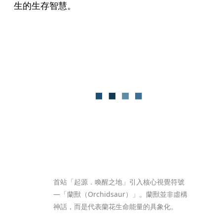
生的生存智慧。
首站「起源．喚醒之地」引入核心視覺符號
—「蘭獸（Orchidsaur）」。蘭獸並非虛構
神話，而是代表蘭花生命能量的具象化。