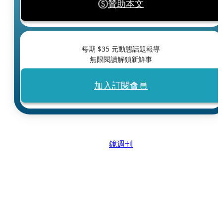
贊助本文
每期 $
35
元動態話題報導
無限閱讀解鎖新鮮事
加入訂閱會員
鏡週刊