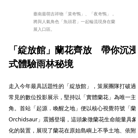
臺南最萌吉祥物「菜奇鴨」、「夜奇鴨」，
將與人氣角色「魚頭君」一起輪流現身在蘭
展入口區。
「綻放館」蘭花齊放　帶你沉浸
式體驗雨林秘境
走入今年最具話題性的「綻放館」，策展團隊打破過
常見的數位投影展示，堅持以「實體蘭花」為唯一主
角。首站「起源．喚醒之地」便以核心視覺符號「蘭
Orchidsaur」震撼登場，這頭象徵蘭花生命能量具象
化的裝置，展現了蘭花在原始島嶼上不爭土地、依附