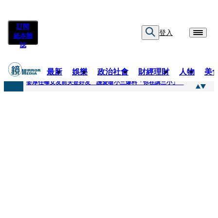
訂閱
登入
紙本雜
誌
最新
娛樂
政治社會
財經理財
人物
美
快訊
姜厚任曝女友前夫是好友 護愛嗆小三爆料「你在講三小」
快訊
劉畊宏將登《披荊斬棘》call周杰倫求救 周董「3字建議」他無奈：這不是健美比賽！
快訊
【台中戰局特輯】何欣純支持度暴增 藍營民調老劇本急救援