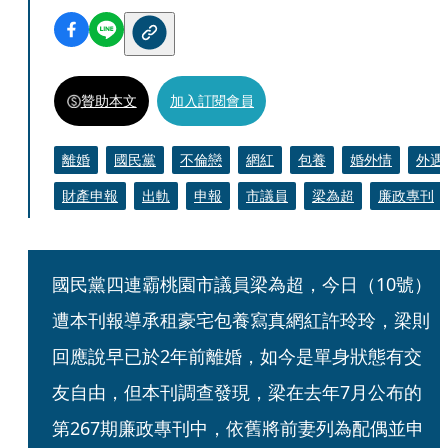
贊助本文
加入訂閱會員
離婚
國民黨
不倫戀
網紅
包養
婚外情
外遇
財產申報
出軌
申報
市議員
梁為超
廉政專刊
國民黨四連霸桃園市議員梁為超，今日（10號）
遭本刊報導承租豪宅包養寫真網紅許玲玲，梁則
回應說早已於2年前離婚，如今是單身狀態有交
友自由，但本刊調查發現，梁在去年7月公布的
第267期廉政專刊中，依舊將前妻列為配偶並申