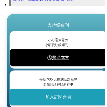
支持鏡週刊
小心意大意義
小額贊助鏡週刊！
贊助本文
每期 $
35
元動態話題報導
無限閱讀解鎖新鮮事
加入訂閱會員