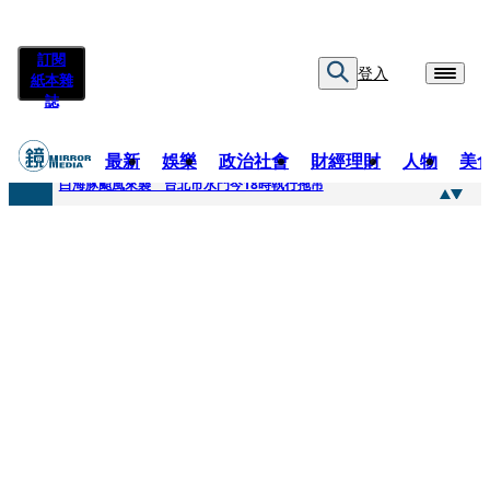
訂閱
登入
紙本雜
誌
最新
娛樂
政治社會
財經理財
人物
美
快訊
白海豚颱風來襲 台北市水門今18時執行拖吊
快訊
AKIRA台北唱到一半突收兒子告白「爸爸I LOVE YOU」 驚喜林志玲同步曝光父親節「披薩蛋糕」
快訊
獨家／TWICE Mina一進華山「天空秒變臉」！ONCE狂風暴雨死守 畫面曝光2.5萬人笑翻