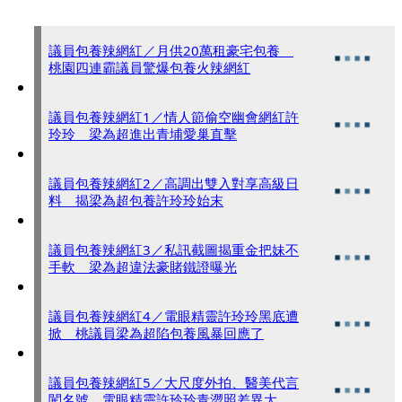
議員包養辣網紅／月供20萬租豪宅包養
桃園四連霸議員驚爆包養火辣網紅
議員包養辣網紅1／情人節偷空幽會網紅許
玲玲 梁為超進出青埔愛巢直擊
議員包養辣網紅2／高調出雙入對享高級日
料 揭梁為超包養許玲玲始末
議員包養辣網紅3／私訊截圖揭重金把妹不
手軟 梁為超違法豪賭鐵證曝光
議員包養辣網紅4／電眼精靈許玲玲黑底遭
掀 桃議員梁為超陷包養風暴回應了
議員包養辣網紅5／大尺度外拍、醫美代言
闖名號 電眼精靈許玲玲青澀照差異大