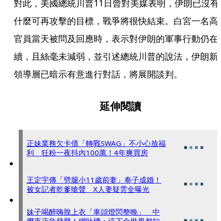
對此，美國總統川普11日曾對美媒表明，伊朗已沒有
什麼可再攻擊的目標，戰爭將很快結束。白宮一名高
官員當天被問及回應時，表示對伊朗的軍事行動仍在
續，且絲毫未減弱，並引述總統川普的說法，伊朗新
領導層已暗示有意進行對話，將展開談判。
延伸閱讀
正妹業務欠卡債「轉戰SWAG」不小心放福
利 狂粉一夜抖內100萬！4年爽買房
王定宇傳「劈腿小11歲前妻」奉子成婚！
被女記者乾爹嗆聲 X人妻疑雲全曝光
妹子喝醉嗨脫上衣「車頭燈閃整晚」 中
壢夜店急發聲！網吐槽：這下全世界都知