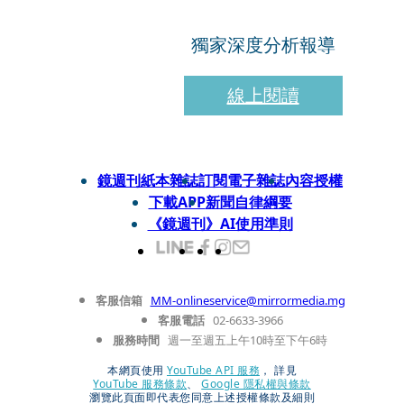
獨家深度分析報導
線上閱讀
鏡週刊紙本雜誌
訂閱電子雜誌
內容授權
下載APP
新聞自律綱要
《鏡週刊》AI使用準則
客服信箱
MM-onlineservice@mirrormedia.mg
客服電話
02-6633-3966
服務時間
週一至週五上午10時至下午6時
本網頁使用
YouTube API 服務
， 詳見
YouTube 服務條款
、
Google 隱私權與條款
瀏覽此頁面即代表您同意上述授權條款及細則