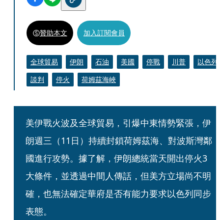
贊助本文
加入訂閱會員
全球貿易
伊朗
石油
美國
停戰
川普
以色列
談判
停火
荷姆茲海峽
美伊戰火波及全球貿易，引爆中東情勢緊張，伊
朗週三（11日）持續封鎖荷姆茲海、對波斯灣鄰
國進行攻勢。據了解，伊朗總統當天開出停火3
大條件，並透過中間人傳話，但美方立場尚不明
確，也無法確定華府是否有能力要求以色列同步
表態。