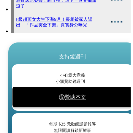
道了
F級超頂女大生下海8月！長相被家人認
出 「作品突全下架」真實身分曝光
支持鏡週刊
小心意大意義
小額贊助鏡週刊！
贊助本文
每期 $
35
元動態話題報導
無限閱讀解鎖新鮮事