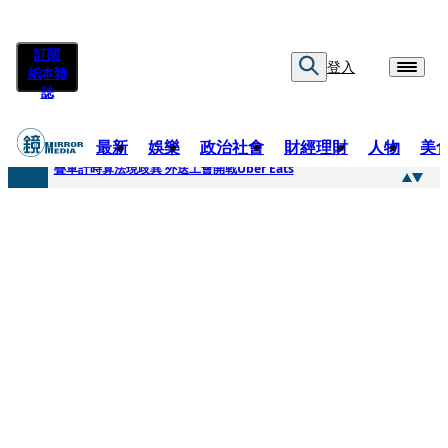
訂閱
登入
紙本雜
誌
最新
娛樂
政治社會
財經理財
人物
美
快訊
疊單計時算法現歧異 外送工會開戰Uber Eats
快訊
靚時尚／大丈夫當如是 Multifaceted Manhood
快訊
前時力黨魁表態「反對刪公視預算」 盼在野三思：改凍結處理受質疑項目