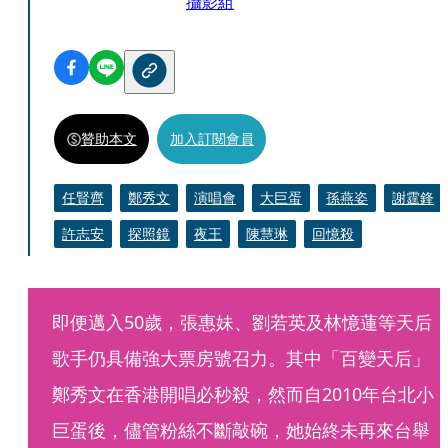
攝影組
贊助本文
加入訂閱會員
任賢齊
鄭秀文
演唱會
大巨蛋
孫燕姿
謝霆鋒
許志安
探照鏡
夜王
陳慧琳
回憶殺
即便邁入50歲，張惠妹、劉若英及林憶蓮等天后
歌手仍具備強大票房號召力。其中「百變天后」
鄭秀文在香港開唱必秒殺，然而自2010年台北小
巨蛋後，儘管粉絲不斷敲碗，她始終未再來台舉