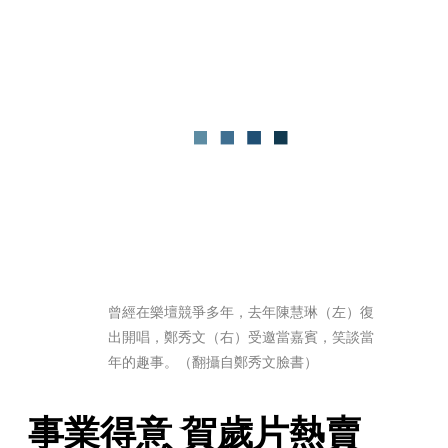
曾經在樂壇競爭多年，去年陳慧琳（左）復
出開唱，鄭秀文（右）受邀當嘉賓，笑談當
年的趣事。（翻攝自鄭秀文臉書）
事業得意 賀歲片熱賣