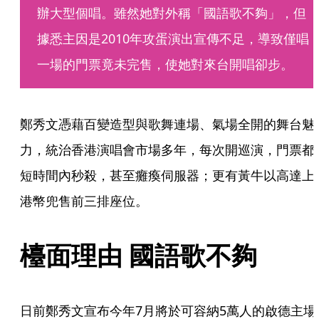
辦大型個唱。雖然她對外稱「國語歌不夠」，但
據悉主因是2010年攻蛋演出宣傳不足，導致僅唱
一場的門票竟未完售，使她對來台開唱卻步。
鄭秀文憑藉百變造型與歌舞連場、氣場全開的舞台魅
力，統治香港演唱會市場多年，每次開巡演，門票都
短時間內秒殺，甚至癱瘓伺服器；更有黃牛以高達上
港幣兜售前三排座位。
檯面理由 國語歌不夠
日前鄭秀文宣布今年7月將於可容納5萬人的啟德主場