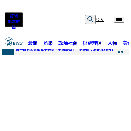
訂閱
登入
紙本雜
誌
最新
娛樂
政治社會
財經理財
人物
美
快訊
台中市府公告驚見中央變「中國國徽」 他傻眼：這是真的嗎？
快訊
明知辣椒粉含蘇丹紅還賣！無良業者撈百萬喊「吃了沒差」 法官打臉判6月不准緩刑
快訊
被滲透？市府公告驚見「中國國徽」 台中市都發局長認了3錯誤