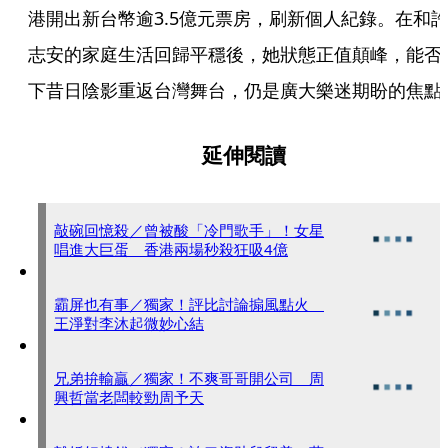
港開出新台幣逾3.5億元票房，刷新個人紀錄。在和
志安的家庭生活回歸平穩後，她狀態正值顛峰，能否
下昔日陰影重返台灣舞台，仍是廣大樂迷期盼的焦點
延伸閱讀
敲碗回憶殺／曾被酸「冷門歌手」！女星
唱進大巨蛋 香港兩場秒殺狂吸4億
霸屏也有事／獨家！評比討論搧風點火
王淨對李沐起微妙心結
兄弟拚輸贏／獨家！不爽哥哥開公司 周
興哲當老闆較勁周予天