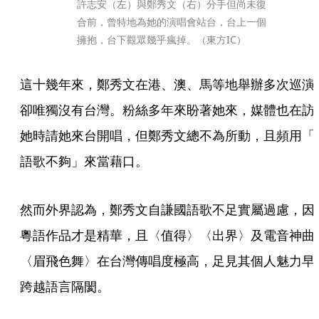
許志安（左）與鄭秀文（右）分手但尚未復
合前，曾特地為她的演唱會站台，台上一個
擁抱，台下觀眾幾乎瘋掉。（東方IC）
這十幾年來，鄭秀文在港、澳、馬等地舉辦多次巡演
卻唯獨沒有台灣。粉絲多年來盼著她來，媒體也在訪
她時請她來台開唱，但鄭秀文總不為所動，且頻用「
語歌不夠」來當藉口。
然而外界認為，鄭秀文自謙國語歌不足實屬過慮，因
粵語作品才是精華，且〈值得〉〈出界〉及電音神曲
〈眉飛色舞〉在台灣傳唱度極高，足見其個人魅力早
跨越語言隔閡。