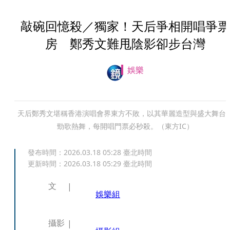
敲碗回憶殺／獨家！天后爭相開唱爭票
房 鄭秀文難甩陰影卻步台灣
娛樂
天后鄭秀文堪稱香港演唱會界東方不敗，以其華麗造型與盛大舞台
勁歌熱舞，每開唱門票必秒殺。（東方IC）
發布時間：
2026.03.18 05:28
臺北時間
更新時間：
2026.03.18 05:29
臺北時間
文
娛樂組
攝影