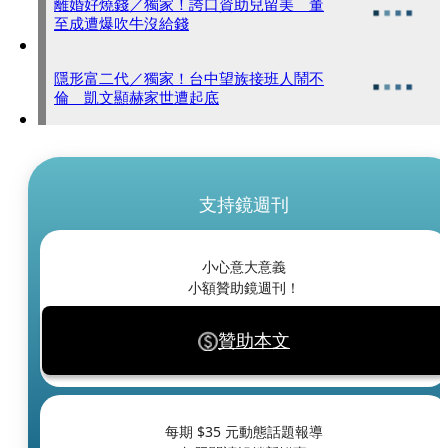
離婚好燒錢／獨家！誇口資助兒留美 董
至成遭爆吹牛沒給錢
隱形富二代／獨家！台中望族接班人鬧不
倫 凱文顯赫家世遭起底
支持鏡週刊
小心意大意義
小額贊助鏡週刊！
贊助本文
每期 $
35
元動態話題報導