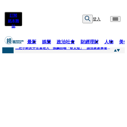
訂閱
登入
紙本雜
誌
最新
娛樂
政治社會
財經理財
人物
美
快訊
二把手終於升官當老大 孫鵬自嘲「命太短」 談自家家事看超開：誰家鍋底沒灰塵
快訊
蔡英文做2件事「嚇壞一堆人」 黃暐瀚分析台東戰況：變成五五波
快訊
未禮讓行人罰6000元沒繳 租車公司竟爆欠235萬公法債務！負責人急出面