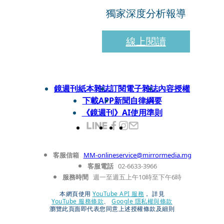
獨家深度分析報導
線上閱讀
鏡週刊紙本雜誌
訂閱電子雜誌
內容授權
下載APP
新聞自律綱要
《鏡週刊》AI使用準則
客服信箱
MM-onlineservice@mirrormedia.mg
客服電話
02-6633-3966
服務時間
週一至週五上午10時至下午6時
本網頁使用
YouTube API 服務
， 詳見
YouTube 服務條款
、
Google 隱私權與條款
瀏覽此頁面即代表您同意上述授權條款及細則