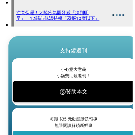
注意保暖！大陸冷氣團發威「凍到明
早」 12縣市低溫特報「恐探10度以下」
支持鏡週刊
小心意大意義
小額贊助鏡週刊！
贊助本文
每期 $
35
元動態話題報導
無限閱讀解鎖新鮮事