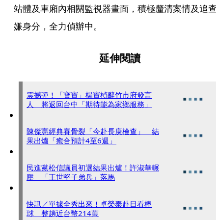
站體及車廂內相關監視器畫面，積極釐清案情及追查
嫌身分，全力偵辦中。
延伸閱讀
震撼彈！「寶寶」楊寶楨辭竹市府發言
人 將返回台中「期待能為家鄉服務」
陳傑憲經典賽骨裂「今赴長庚檢查」 結
果出爐「癒合預計4至6週」
民進黨松信議員初選結果出爐！許淑華輾
壓 「王世堅子弟兵」落馬
快訊／單據全秀出來！卓榮泰赴日看棒
球 整趟近台幣214萬