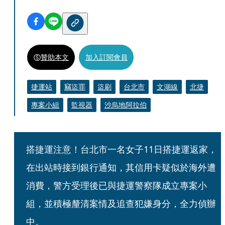
贊助本文
加入訂閱會員
捷運站
竊盜罪
盜刷
台北市
文湖線
北捷
專案小組
監視器
沙烏地阿拉伯
搭捷運注意！台北市一名女子11日搭捷運返家，
在出站時接到銀行通知，其信用卡疑似於海外遭
消費，警方受理後已與捷運警察隊成立專案小
組，並積極釐清案情及追查犯嫌身分，全力偵辦
中。