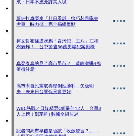
來：日本不應允許其入境
藍狂打卓榮泰「赴日看球」徐巧芯帶隊去
考察 時力批：完全搞錯重點
柯文哲布條遭塗鴉「貪污犯、王八」江和
樹氣炸！ 台中警逮56歲男曝犯案動機
卓榮泰真的見了高市早苗？ 黃暐瀚曝4點
值得注意
高市率自民黨取得壓倒性勝利 矢板明
夫：未來日台關係只會更好
WBC熱戰／日媒精選C組最佳12人 台灣3
人上榜！鄭宗哲1數據全組居冠
記者問高市早苗是否該「收斂發言？」