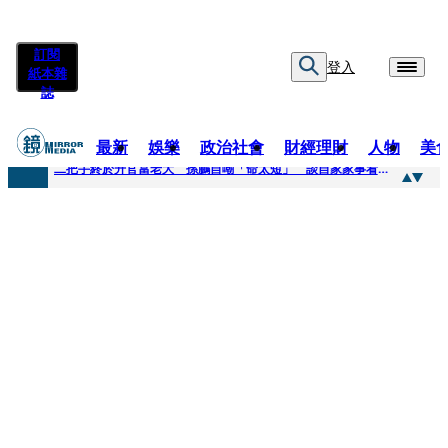
訂閱
登入
紙本雜
誌
最新
娛樂
政治社會
財經理財
人物
美
快訊
二把手終於升官當老大 孫鵬自嘲「命太短」 談自家家事看超開：誰家鍋底沒灰塵
快訊
蔡英文做2件事「嚇壞一堆人」 黃暐瀚分析台東戰況：變成五五波
快訊
未禮讓行人罰6000元沒繳 租車公司竟爆欠235萬公法債務！負責人急出面