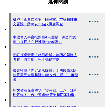
延伸閱讀
被控「索資接標案」國民黨北市議員陳重
文否認 蔣萬安：請政風處調查
中選會人事案投票僅4人過關 綠全同意、
藍白只投「在野推薦+游盈隆」
藍狂打卓榮泰「赴日看球」徐巧芯帶隊去
考察 時力批：完全搞錯重點
被爆收賄「內定清潔隊員」！國民黨潮州
鎮長周品全遭起訴50萬交保 將「二度復
職」
柯文哲布條遭塗鴉「貪污犯、王八」江和
樹氣炸！ 台中警逮56歲男曝犯案動機