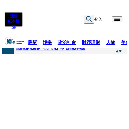
訂閱
登入
紙本雜
誌
最新
娛樂
政治社會
財經理財
人物
美
快訊
白海豚颱風來襲 台北市水門今18時執行拖吊
快訊
AKIRA台北唱到一半突收兒子告白「爸爸I LOVE YOU」 驚喜林志玲同步曝光父親節「披薩蛋糕」
快訊
獨家／TWICE Mina一進華山「天空秒變臉」！ONCE狂風暴雨死守 畫面曝光2.5萬人笑翻