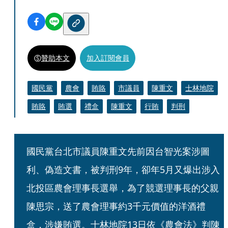
贊助本文
加入訂閱會員
國民黨
農會
賄賂
市議員
陳重文
士林地院
賄賂
賄選
禮盒
陳重文
行賄
判刑
國民黨台北市議員陳重文先前因台智光案涉圖
利、偽造文書，被判刑9年，卻年5月又爆出涉入
北投區農會理事長選舉，為了競選理事長的父親
陳思宗，送了農會理事約3千元價值的洋酒禮
盒，涉嫌賄選。士林地院13日依《農會法》判陳