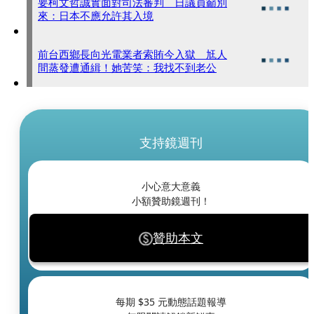
要柯文哲誠實面對司法審判 日議員籲別
來：日本不應允許其入境
前台西鄉長向光電業者索賄今入獄 尪人
間蒸發遭通緝！她苦笑：我找不到老公
支持鏡週刊
小心意大意義
小額贊助鏡週刊！
贊助本文
每期 $
35
元動態話題報導