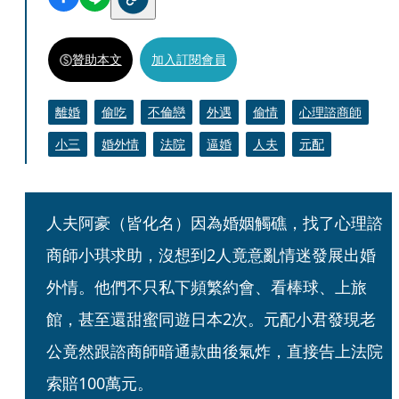
贊助本文
加入訂閱會員
離婚
偷吃
不倫戀
外遇
偷情
心理諮商師
小三
婚外情
法院
逼婚
人夫
元配
人夫阿豪（皆化名）因為婚姻觸礁，找了心理諮
商師小琪求助，沒想到2人竟意亂情迷發展出婚
外情。他們不只私下頻繁約會、看棒球、上旅
館，甚至還甜蜜同遊日本2次。元配小君發現老
公竟然跟諮商師暗通款曲後氣炸，直接告上法院
索賠100萬元。