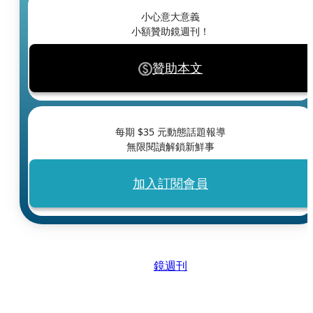
小心意大意義
小額贊助鏡週刊！
贊助本文
每期 $
35
元動態話題報導
無限閱讀解鎖新鮮事
加入訂閱會員
鏡週刊