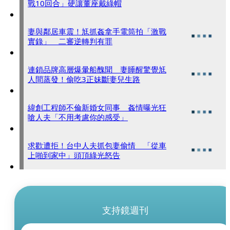
戰10回合」硬讓董座戴綠帽
妻與鄰居車震！尪抓姦拿手電筒拍「激戰
實錄」 二審逆轉判有罪
連鎖品牌高層爆暈船醜聞 妻睡醒驚覺尪
人間蒸發！偷吃3正妹斷妻兒生路
緯創工程師不倫新婚女同事 姦情曝光狂
嗆人夫「不用考慮你的感受」
求歡遭拒！台中人夫抓包妻偷情 「從車
上啪到家中」頭頂綠光怒告
支持鏡週刊