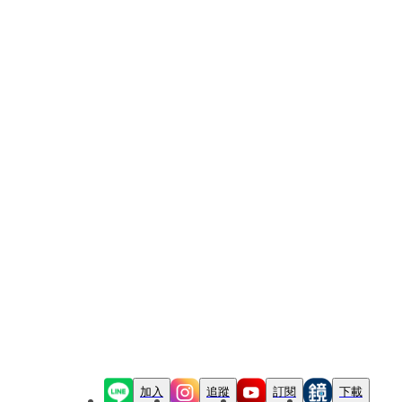
加入
追蹤
訂閱
下載