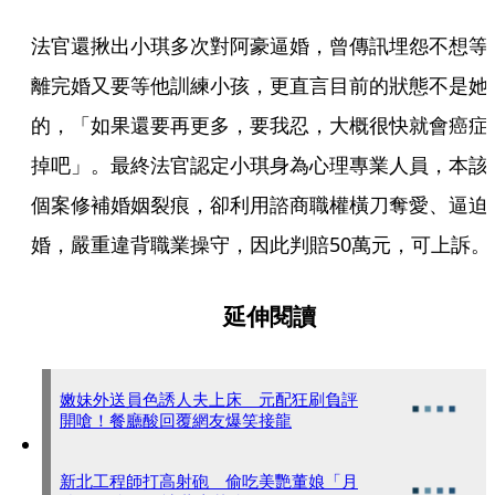
法官還揪出小琪多次對阿豪逼婚，曾傳訊埋怨不想等
離完婚又要等他訓練小孩，更直言目前的狀態不是她
的，「如果還要再更多，要我忍，大概很快就會癌症
掉吧」。最終法官認定小琪身為心理專業人員，本該
個案修補婚姻裂痕，卻利用諮商職權橫刀奪愛、逼迫
婚，嚴重違背職業操守，因此判賠50萬元，可上訴。
延伸閱讀
嫩妹外送員色誘人夫上床 元配狂刷負評
開嗆！餐廳酸回覆網友爆笑接龍
新北工程師打高射砲 偷吃美艷董娘「月