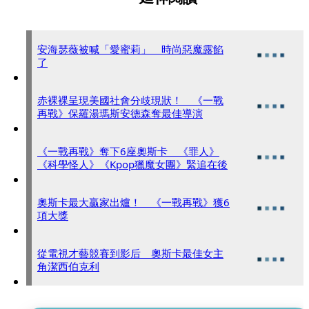
安海瑟薇被喊「愛蜜莉」 時尚惡魔露餡
了
赤裸裸呈現美國社會分歧現狀！ 《一戰
再戰》保羅湯瑪斯安德森奪最佳導演
《一戰再戰》奪下6座奧斯卡 《罪人》
《科學怪人》《Kpop獵魔女團》緊追在後
奧斯卡最大贏家出爐！ 《一戰再戰》獲6
項大獎
從電視才藝競賽到影后 奧斯卡最佳女主
角潔西伯克利