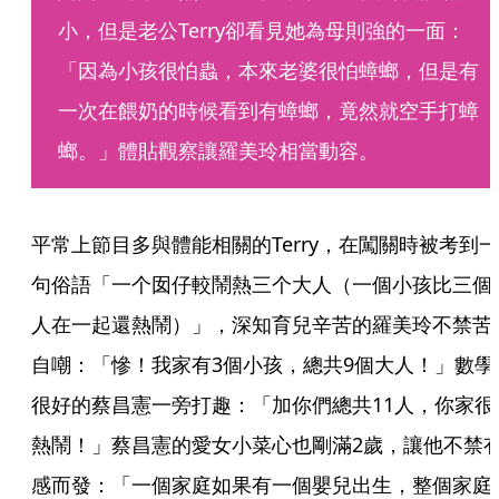
小，但是老公Terry卻看見她為母則強的一面：
「因為小孩很怕蟲，本來老婆很怕蟑螂，但是有
一次在餵奶的時候看到有蟑螂，竟然就空手打蟑
螂。」體貼觀察讓羅美玲相當動容。
平常上節目多與體能相關的Terry，在闖關時被考到一
句俗語「一个囡仔較鬧熱三个大人（一個小孩比三個
人在一起還熱鬧）」，深知育兒辛苦的羅美玲不禁苦
自嘲：「慘！我家有3個小孩，總共9個大人！」數學
很好的蔡昌憲一旁打趣：「加你們總共11人，你家很
熱鬧！」蔡昌憲的愛女小菜心也剛滿2歲，讓他不禁
感而發：「一個家庭如果有一個嬰兒出生，整個家庭