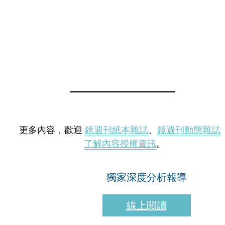
更多內容，歡迎
鏡週刊紙本雜誌
、
鏡週刊動態雜誌
了解內容授權資訊
。
獨家深度分析報導
線上閱讀