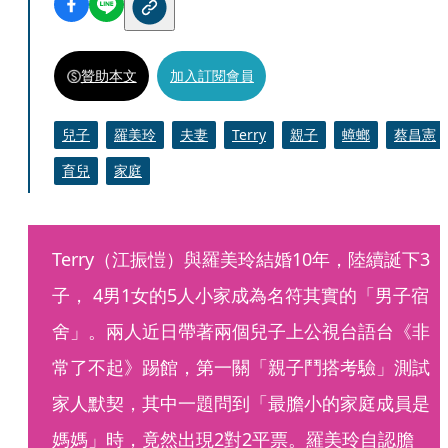
贊助本文
加入訂閱會員
兒子
羅美玲
夫妻
Terry
親子
蟑螂
蔡昌憲
育兒
家庭
Terry（江振愷）與羅美玲結婚10年，陸續誕下3
子， 4男1女的5人小家成為名符其實的「男子宿
舍」。兩人近日帶著兩個兒子上公視台語台《非
常了不起》踢館，第一關「親子鬥搭考驗」測試
家人默契，其中一題問到「最膽小的家庭成員是
媽媽」時，竟然出現2對2平票。羅美玲自認膽