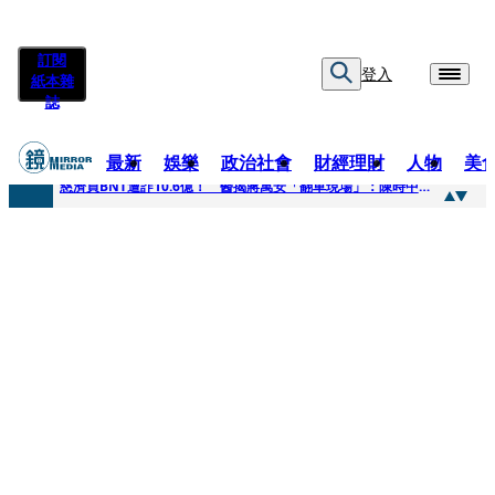
訂閱
登入
紙本雜
誌
最新
娛樂
政治社會
財經理財
人物
美
快訊
慈濟買BNT遭詐10.6億！ 醫揭蔣萬安「翻車現場」：陳時中當年是阻止被騙
快訊
慈濟挨詐十億／跟陳時中道歉？ 蔣萬安嗆：當時政府買夠疫苗民間就不用採購
快訊
員工建文陪睡機場爆紅！狂接20業配 Joeman幫算「買房頭期款」驚喊：換作我也想離職