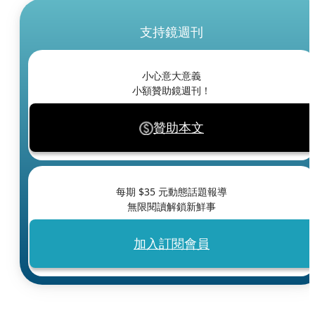
支持鏡週刊
小心意大意義
小額贊助鏡週刊！
贊助本文
每期 $
35
元動態話題報導
無限閱讀解鎖新鮮事
加入訂閱會員