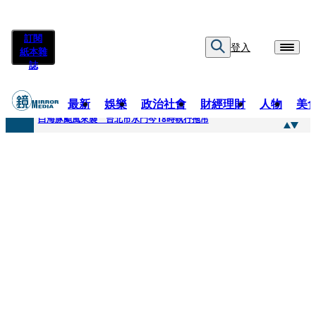
訂閱
登入
紙本雜
誌
最新
娛樂
政治社會
財經理財
人物
美
快訊
白海豚颱風來襲 台北市水門今18時執行拖吊
快訊
AKIRA台北唱到一半突收兒子告白「爸爸I LOVE YOU」 驚喜林志玲同步曝光父親節「披薩蛋糕」
快訊
獨家／TWICE Mina一進華山「天空秒變臉」！ONCE狂風暴雨死守 畫面曝光2.5萬人笑翻