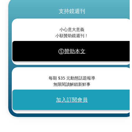
支持鏡週刊
小心意大意義
小額贊助鏡週刊！
贊助本文
每期 $
35
元動態話題報導
無限閱讀解鎖新鮮事
加入訂閱會員