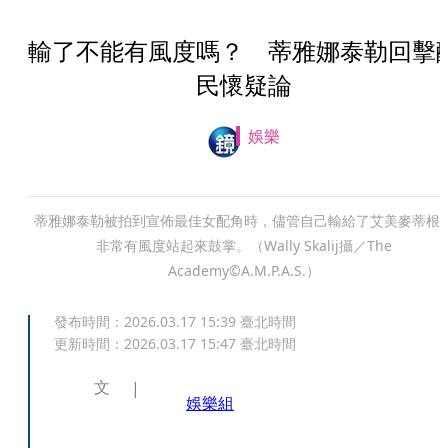
輸了不能有風度嗎？ 蒂雅娜泰勒回擊
民懷疑論
娛樂
蒂雅娜泰勒被拍到宣佈最佳女配角時，儘管自己輸給了艾美麥蒂根
非常有風度站起來鼓掌。（Wally Skalij攝／The
Academy©A.M.P.A.S.）
發布時間：
2026.03.17 15:39
臺北時間
更新時間：
2026.03.17 15:47
臺北時間
文
娛樂組