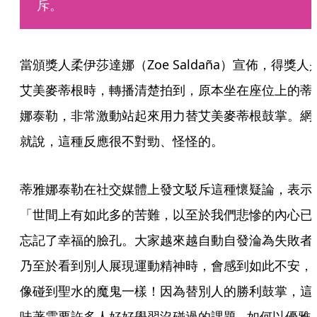
斥。
當頒獎人柔伊莎達娜（Zoe Saldaña）宣佈，得獎人
艾美麥蒂根時，轉播清楚拍到，原本坐在座位上的蒂
娜泰勒，非常激動站起來用力替艾美麥蒂根鼓掌。網
就說，這種反應很不對勁、怪怪的。
蒂雅娜泰勒在社交媒體上發文駁斥這種懷疑論，表示
「世間上有如此多的苦難，以至於我們悲慘的內心已
忘記了幸福的臉孔。大家越來越自動自發淪為失敗者
乃至於看到別人展現運動精神時，會感到如此不安，
像碰到聖水的魔鬼一樣！因為替別人的勝利鼓掌，這
味著需要許多人好好學習沒碰過的課題...如何以優雅