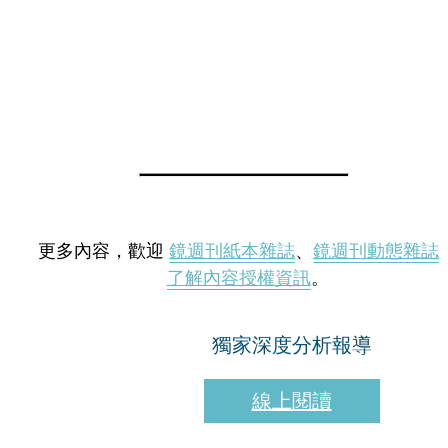
更多內容，歡迎
鏡週刊紙本雜誌
、
鏡週刊動態雜誌
了解內容授權資訊
。
獨家深度分析報導
線上閱讀