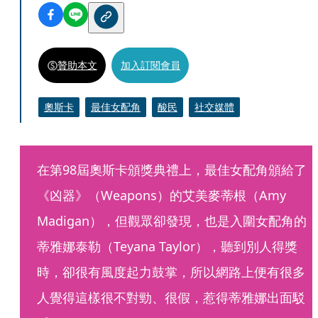
贊助本文
加入訂閱會員
奧斯卡
最佳女配角
酸民
社交媒體
在第98屆奧斯卡頒獎典禮上，最佳女配角頒給了
《凶器》（Weapons）的艾美麥蒂根（Amy 
Madigan），但觀眾卻發現，也是入圍女配角的
蒂雅娜泰勒（Teyana Taylor），聽到別人得獎
時，卻很有風度起力鼓掌，所以網路上便有很多
人覺得這樣很不對勁、很假，惹得蒂雅娜出面駁