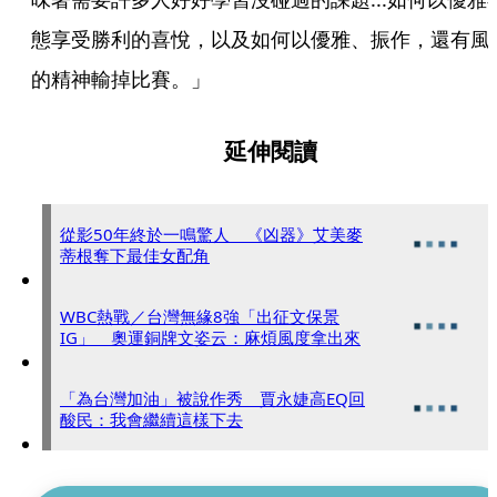
態享受勝利的喜悅，以及如何以優雅、振作，還有風
的精神輸掉比賽。」
延伸閱讀
從影50年終於一鳴驚人 《凶器》艾美麥
蒂根奪下最佳女配角
WBC熱戰／台灣無緣8強「出征文保景
IG」 奧運銅牌文姿云：麻煩風度拿出來
「為台灣加油」被說作秀 賈永婕高EQ回
酸民：我會繼續這樣下去