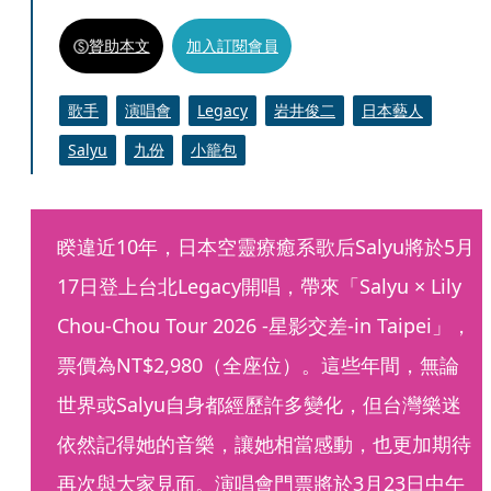
贊助本文
加入訂閱會員
歌手
演唱會
Legacy
岩井俊二
日本藝人
Salyu
九份
小籠包
睽違近10年，日本空靈療癒系歌后Salyu將於5月
17日登上台北Legacy開唱，帶來「Salyu × Lily 
Chou-Chou Tour 2026 -星影交差-in Taipei」，
票價為NT$2,980（全座位）。這些年間，無論
世界或Salyu自身都經歷許多變化，但台灣樂迷
依然記得她的音樂，讓她相當感動，也更加期待
再次與大家見面。演唱會門票將於3月23日中午