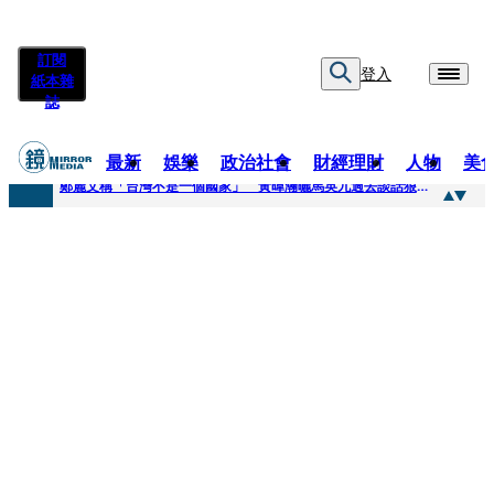
訂閱
登入
紙本雜
誌
最新
娛樂
政治社會
財經理財
人物
美
快訊
鄭麗文稱「台灣不是一個國家」 黃暐瀚曬馬英九過去談話狠打臉
快訊
質疑陳時中「若知情怎沒告知慈濟」 陳以信批：轉移毒油案關注
快訊
慈濟案爆金流疑點！驚見對話「多按1個0」匯4千萬…隔月才發現 律師看傻：貧窮限制想像