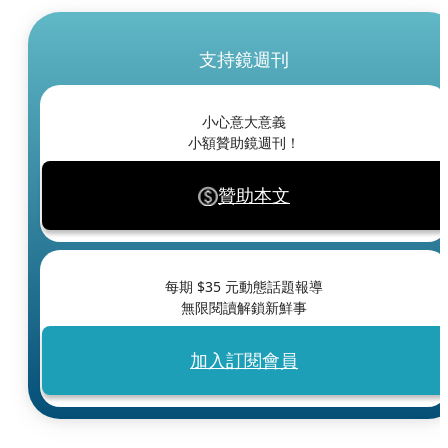
支持鏡週刊
小心意大意義
小額贊助鏡週刊！
贊助本文
每期 $
35
元動態話題報導
無限閱讀解鎖新鮮事
加入訂閱會員