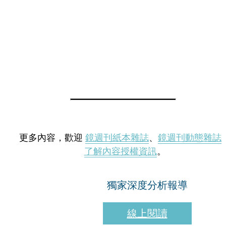
更多內容，歡迎
鏡週刊紙本雜誌
、
鏡週刊動態雜誌
了解內容授權資訊
。
獨家深度分析報導
線上閱讀