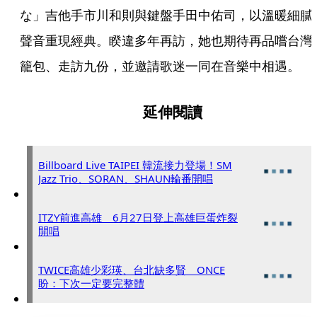
な」吉他手市川和則與鍵盤手田中佑司，以溫暖細膩
聲音重現經典。睽違多年再訪，她也期待再品嚐台灣
籠包、走訪九份，並邀請歌迷一同在音樂中相遇。
延伸閱讀
Billboard Live TAIPEI 韓流接力登場！SM
Jazz Trio、SORAN、SHAUN輪番開唱
ITZY前進高雄 6月27日登上高雄巨蛋炸裂
開唱
TWICE高雄少彩瑛、台北缺多賢 ONCE
盼：下次一定要完整體