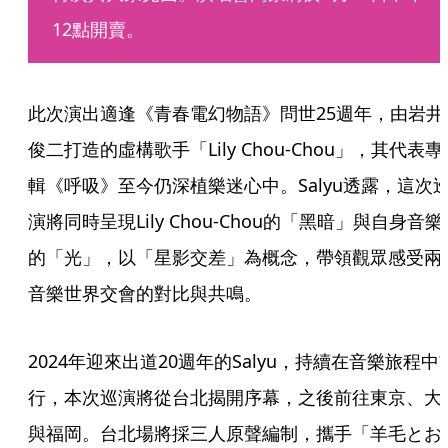
12點開賣。
此次演出適逢《青春電幻物語》問世25週年，由岩井
俊二打造的虛構歌手「Lily Chou-Chou」，其代表專
輯《呼吸》至今仍深植樂迷心中。Salyu透露，這次
演將同時呈現Lily Chou-Chou的「黑暗」與自身音樂
的「光」，以「星影交差」為概念，帶領觀眾感受兩
音樂世界交會的對比與共鳴。
2024年迎來出道20週年的Salyu，持續在音樂旅程中
行，本次巡演將從台北揭開序幕，之後前往東京、大
與福岡。台北場將採三人原聲編制，攜手「羊毛とお