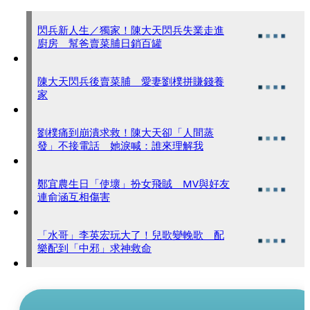
閃兵新人生／獨家！陳大天閃兵失業走進
廚房 幫爸賣菜脯日銷百罐
陳大天閃兵後賣菜脯 愛妻劉樸拼賺錢養
家
劉樸痛到崩潰求救！陳大天卻「人間蒸
發」不接電話 她淚喊：誰來理解我
鄭宜農生日「使壞」扮女飛賊 MV與好友
連俞涵互相傷害
「水哥」李英宏玩大了！兒歌變輓歌 配
樂配到「中邪」求神救命