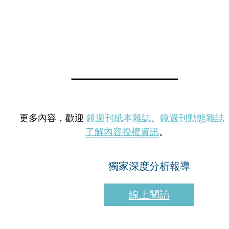
更多內容，歡迎
鏡週刊紙本雜誌
、
鏡週刊動態雜誌
了解內容授權資訊
。
獨家深度分析報導
線上閱讀