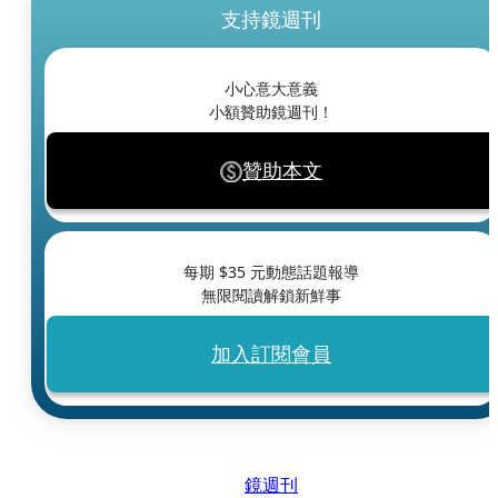
支持鏡週刊
小心意大意義
小額贊助鏡週刊！
贊助本文
每期 $
35
元動態話題報導
無限閱讀解鎖新鮮事
加入訂閱會員
鏡週刊