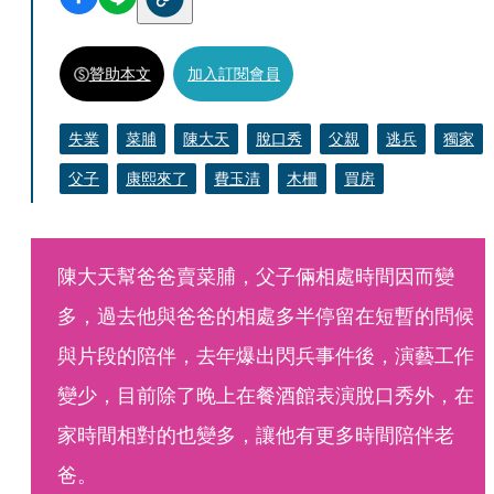
贊助本文
加入訂閱會員
失業
菜脯
陳大天
脫口秀
父親
逃兵
獨家
父子
康熙來了
費玉清
木柵
買房
陳大天幫爸爸賣菜脯，父子倆相處時間因而變
多，過去他與爸爸的相處多半停留在短暫的問候
與片段的陪伴，去年爆出閃兵事件後，演藝工作
變少，目前除了晚上在餐酒館表演脫口秀外，在
家時間相對的也變多，讓他有更多時間陪伴老
爸。