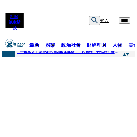
訂閱
登入
紙本雜
誌
最新
娛樂
政治社會
財經理財
人物
美
快訊
「千億富太」現身老店買250元麻糬！ 店員讚「包包好可愛」她笑回：我自己做的
快訊
姜厚任小24歲女友爆當小三、假學歷！ 友「扯郭台銘」曝交往內幕：我們又不像他
快訊
吳昕陽新任無店面零售商業同業公會理事長 提四大策略續走台灣零售業新局