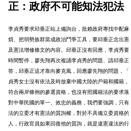
正：政府不可能知法犯法
李貞秀要求邱垂正站上備詢台，批賴政府專找中配麻
煩、把弱勢族群當成政治鬥爭工具，要邱垂正念出憲
及憲法增修條文的內容。邱垂正沒有回應，李貞秀要
時間暫停，廖先翔再次複誦李貞秀的問題、請邱垂正
答，邱垂正這才靠向麥克風，回應廖先翔的問題，「
貞秀女士沒有依法及時放棄中國大陸的戶籍和國籍，
符合兩岸條例的參選資格，也沒有照國籍法的要求落
對中華民國的單一、效忠的義務，我們要強調，只有
法的立委才有憲法的質詢權，對於不具備立委資格的
人，行政官員如果回復他的質詢，就是違憲違法的行