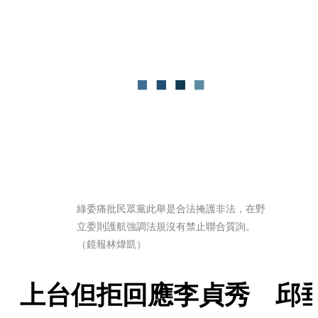
綠委痛批民眾黨此舉是合法掩護非法，在野
立委則護航強調法規沒有禁止聯合質詢。
（鏡報林煒凱）
上台但拒回應李貞秀　邱