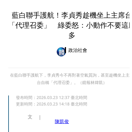
藍白聯手護航！李貞秀趁機坐上主席台
「代理召委」 綠委怒：小動作不要這
多
政治社會
在藍白聯手護航下，李貞秀今不再對著空氣質詢，甚至趁機坐上主
台自稱「代理召委」。（鏡報林煒凱）
發布時間：
2026.03.23 12:37
臺北時間
更新時間：
2026.03.23 14:18
臺北時間
文
陳凱俊