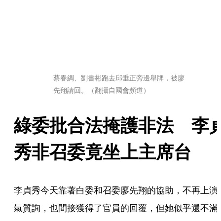
蔡春綢、劉書彬跑去邱垂正旁邊舉牌，被廖
先翔請回。（翻攝自國會頻道）
綠委批合法掩護非法　李
秀非召委竟坐上主席台
李貞秀今天靠著白委和召委廖先翔的協助，不再上演
氣質詢，也間接獲得了官員的回覆，但她似乎還不滿