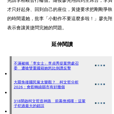
先請李柏毅暫行輪值。隨後廖先翔回到主席台，李貞
才只好起身、回到自己的座位，黃捷要求把剛剛爭執
的時間還她，批李「小動作不要這麼多啦！」廖先翔
表示會讓黃捷問完她的問題。
延伸閱讀
不滿被稱「李女士」李貞秀提案懲處召
委 遭嗆雙重國籍她怒比倒讚反擊
大罷免後國民黨太樂觀？ 柯文哲分析
2026：會藍轉綠縣市有好幾個
318開啟柯文哲造神路 前幕僚感嘆：這輩
子犯過最大的錯誤