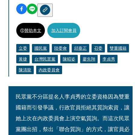
贊助本文
加入訂閱會員
立委
國民黨
陸委會
邱垂正
召委
雙重國籍
黃捷
台灣民眾黨
陳昭姿
廖先翔
李貞秀
陳清龍
內政委員會
民眾黨不分區提名人李貞秀的立委資格因為雙重
國籍而引發爭議，行政官員拒絕其質詢索資，讓
她上次在內政委員會上演空氣質詢。而這次民眾
黨團出招，祭出「聯合質詢」的方式，讓官員必