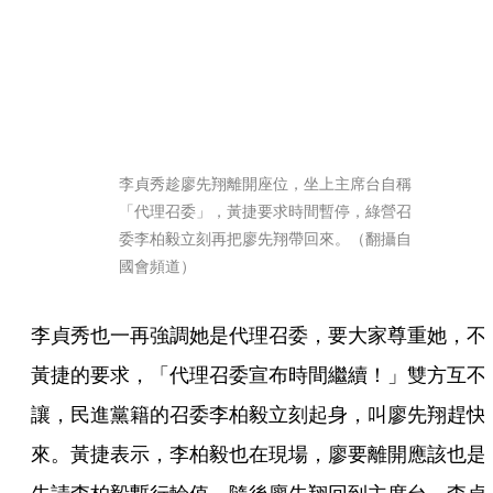
李貞秀趁廖先翔離開座位，坐上主席台自稱
「代理召委」，黃捷要求時間暫停，綠營召
委李柏毅立刻再把廖先翔帶回來。（翻攝自
國會頻道）
李貞秀也一再強調她是代理召委，要大家尊重她，不
黃捷的要求，「代理召委宣布時間繼續！」雙方互不
讓，民進黨籍的召委李柏毅立刻起身，叫廖先翔趕快
來。黃捷表示，李柏毅也在現場，廖要離開應該也是