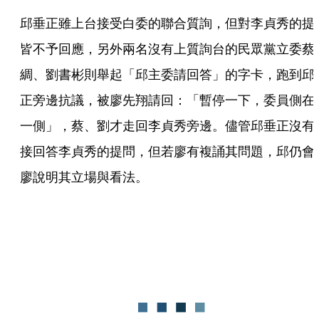
邱垂正雖上台接受白委的聯合質詢，但對李貞秀的提
皆不予回應，另外兩名沒有上質詢台的民眾黨立委蔡
綢、劉書彬則舉起「邱主委請回答」的字卡，跑到邱
正旁邊抗議，被廖先翔請回：「暫停一下，委員側在
一側」，蔡、劉才走回李貞秀旁邊。儘管邱垂正沒有
接回答李貞秀的提問，但若廖有複誦其問題，邱仍會
廖說明其立場與看法。