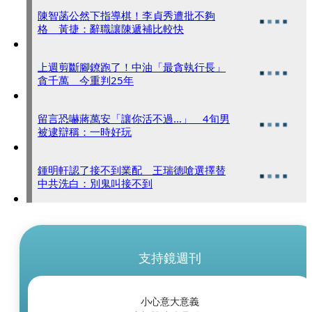
陳智菡公然下指導棋！李貞秀遭批不夠
格 黃捷：辭職讓陳遞補比較快
上週剪斷腳鐐跑了！中油「最貪執行長」
貪千萬 今重判25年
留言恐嚇蔣萬安「讓你活不過...」 4旬男
被逮辯稱：一時好玩
鍾明軒認了接不到業配 王瑞德嗆選擇替
中共洗白：別鬼叫接不到
支持鏡週刊
小心意大意義