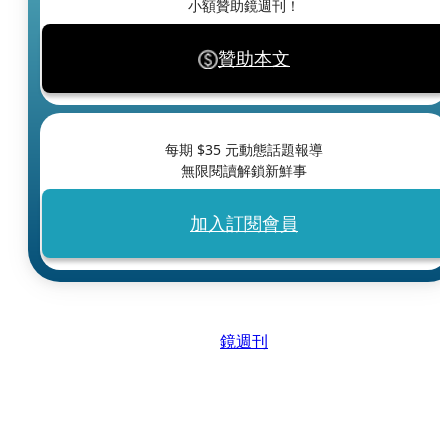
小額贊助鏡週刊！
贊助本文
每期 $
35
元動態話題報導
無限閱讀解鎖新鮮事
加入訂閱會員
鏡週刊