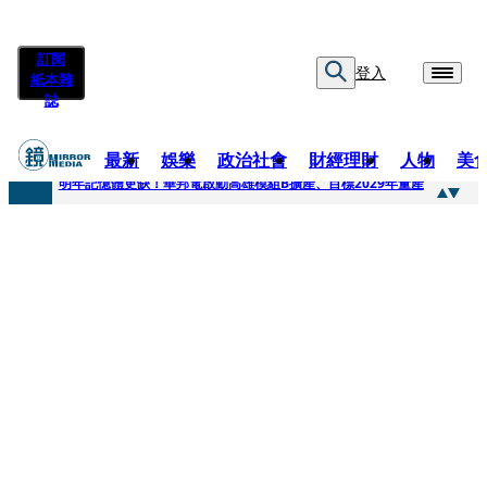
訂閱
登入
紙本雜
誌
最新
娛樂
政治社會
財經理財
人物
美
快訊
明年記憶體更缺！華邦電啟動高雄模組B擴產、目標2029年量產
快訊
5566小刀爆離婚台玻千金！14年豪門婚碎原因曝 岳母徐莉玲風暴意外揭家族祕辛
快訊
白海豚颱風攪局 客家親子劇《燈怪》新北場改期演出