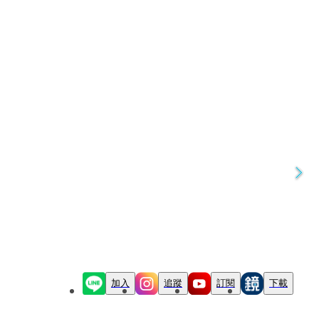
加入
追蹤
訂閱
下載