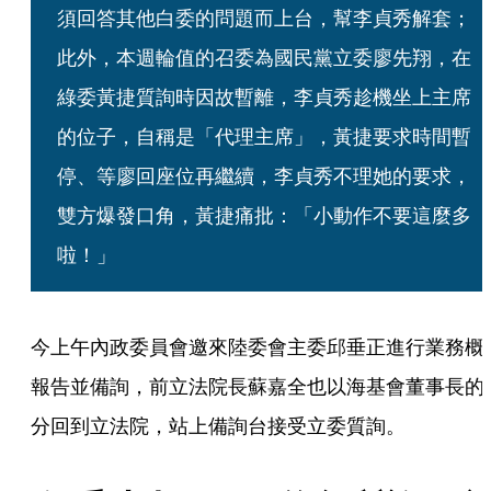
須回答其他白委的問題而上台，幫李貞秀解套；
此外，本週輪值的召委為國民黨立委廖先翔，在
綠委黃捷質詢時因故暫離，李貞秀趁機坐上主席
的位子，自稱是「代理主席」，黃捷要求時間暫
停、等廖回座位再繼續，李貞秀不理她的要求，
雙方爆發口角，黃捷痛批：「小動作不要這麼多
啦！」
今上午內政委員會邀來陸委會主委邱垂正進行業務概
報告並備詢，前立法院長蘇嘉全也以海基會董事長的
分回到立法院，站上備詢台接受立委質詢。