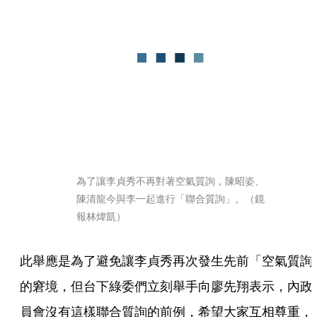
為了讓李貞秀不再對著空氣質詢，陳昭姿、
陳清龍今與李一起進行「聯合質詢」。（鏡
報林煒凱）
此舉應是為了避免讓李貞秀再次發生先前「空氣質詢
的窘境，但台下綠委們立刻舉手向廖先翔表示，內政
員會沒有這樣聯合質詢的前例，希望大家互相尊重，