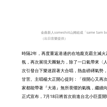
金曲新人someshiit山姆組成「same Sam b
（出日音樂提供）
時隔2年，再度重返港邊的在地龐克霸主滅火
氛，再次展現天團魅力，除了一口氣帶來〈
次引發台下樂迷跟著大合唱，熱血磅礡氣勢
甘苦。主唱楊大正開心提到：「很開心又再
家都能帶著『大港』無所畏懼的氣魄，繼續
正式宣布，7月18日將首次前進台北小巨蛋開