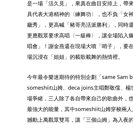
是一場「活久見」，果真在曲目安排上，帶
具代表大港精神的〈練舞功〉，也不負「女
廳秀」，更高喊「豬哥亮活派勝利」，同時
更應觀眾要求高唱〈一級棒〉，讓全場陷入
唱會」！謝金燕還在現場大噴「哨子」，要
場沉浸在「姐姐」的載歌載舞的熱情裡。
今年最令樂迷期待的特別企劃「same Sam but
someshiit山姆、deca joins主唱鄭
場爭睹，三人除了各自帶來自己的歌曲外，
最強大的能量，其中someshiit山姆穿梭
撼動上萬觀眾雙耳，讓「三個山姆」為入夜