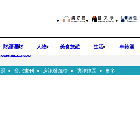
財經理財
人物
美食旅遊
生活
車錶酒
一晚豪砸五萬元
話題
台北畫刊
房訊發燒榜
防詐鏡區
更多
！被發現「陳屍同居女友住處」享年36歲 生前曾爆染毒、家暴前妻
瑩宣示無縫接軌楊文科 延續五支箭與十大交通建設