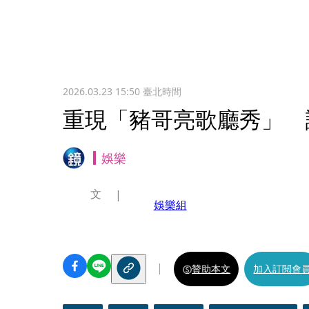
2026.03.23 15:50
臺北時間
重現「豬哥亮歌廳秀」 
娛樂
文
娛樂組
贊助本文
加入訂閱會