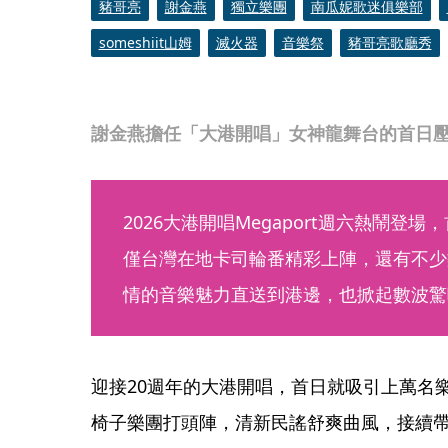
豬哥亮
謝金燕
獨立樂團
南瓜妮歌迷俱樂部
someshiit山姆
滅火器
音樂祭
豬哥亮歌廳秀
謝金燕擔任「大港開唱」女神龍舞台的首日
2026大港開唱Megaport週六熱鬧登
僅台灣在地卡司輪番精彩上陣，還有不少
情的音樂魅力直送到港邊，也掀起數波驚
迎接20週年的大港開唱，首日就吸引上萬名
椅子樂團打頭陣，清新民謠舒爽曲風，接續