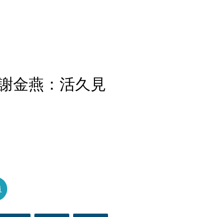
謝金燕：活久見
員