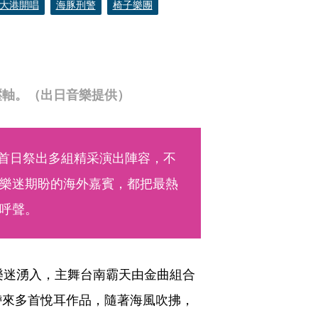
大港開唱
海豚刑警
椅子樂團
壓軸。（出日音樂提供）
場，首日祭出多組精采演出陣容，不
樂迷期盼的海外嘉賓，都把最熱
呼聲。
樂迷湧入，主舞台南霸天由金曲組合
帶來多首悅耳作品，隨著海風吹拂，