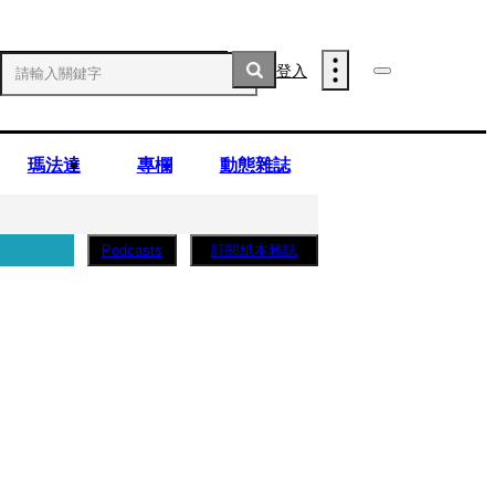
登入
瑪法達
專欄
動態雜誌
訂閱紙本雜誌
Podcasts