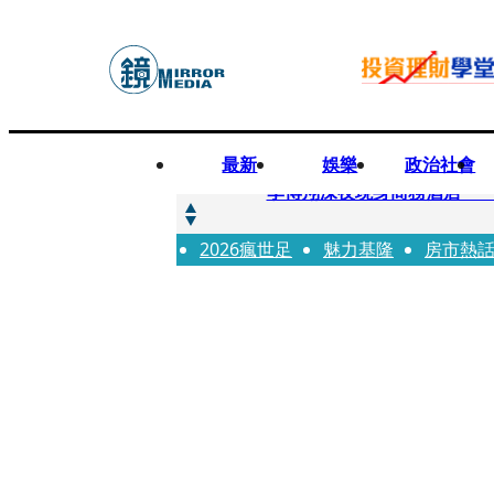
最新
娛樂
政治社會
快訊
李博翔深夜現身商務酒店 
2026瘋世足
快訊
魅力基隆
房市熱
71萬粉YouTuber驟逝
快訊
拋「雙AI」施政藍圖！徐欣