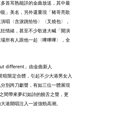
來多首耳熟能詳的金曲放送，其中最
神龍」美名，另外還重現「豬哥亮歌
還演唱〈含淚跳恰恰〉〈叉燒包〉，
瘋狂情緒，甚至不少歌迷大喊「開演
在場所有人跟他一起〈嗶嗶嗶〉，全
 different」由金曲新人
敬儒、楊世暄限定合體，引起不少大港男女入
也分別跨刀獻聲，有如三位一體展現
兩人之間帶來夢幻如詩的饒舌之聲，更
的大港開唱注入一波強勁高潮。