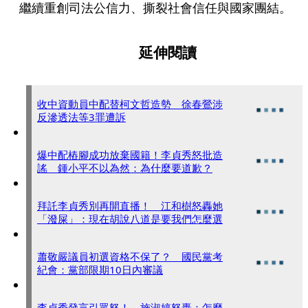
繼續重創司法公信力、撕裂社會信任與國家團結。
延伸閱讀
收中資動員中配替柯文哲造勢 徐春鶯涉
反滲透法等3罪遭訴
爆中配樁腳成功放棄國籍！李貞秀怒批造
謠 鍾小平不以為然：為什麼要道歉？
拜託李貞秀別再開直播！ 江和樹怒轟她
「潑屎」：現在胡說八道是要我們怎麼選
蕭敬嚴議員初選資格不保了？ 國民黨考
紀會：黨部限期10日內審議
李貞秀發言引眾怒！ 施淑婷怒轟：怎麼