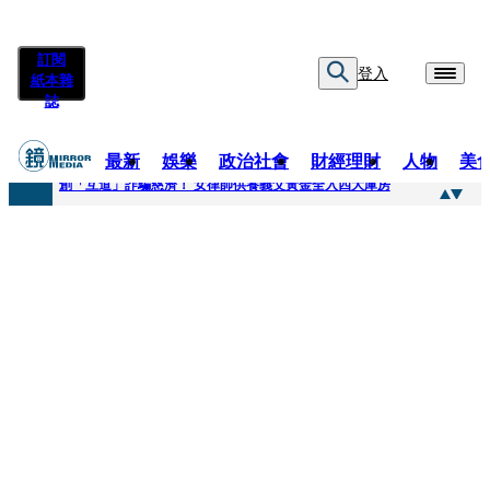
訂閱
登入
紙本雜
誌
最新
娛樂
政治社會
財經理財
人物
美
快訊
創「互道」詐騙慈濟！ 女律師供養義父黃金全入四大庫房
快訊
前時力黨魁表態「反對刪公視預算」 盼在野三思：改凍結處理受質疑項目
快訊
六強片齊聚桃影 小薰《祖先鬼》回桃影娘家 《長安的荔枝》桃影加映一票難求