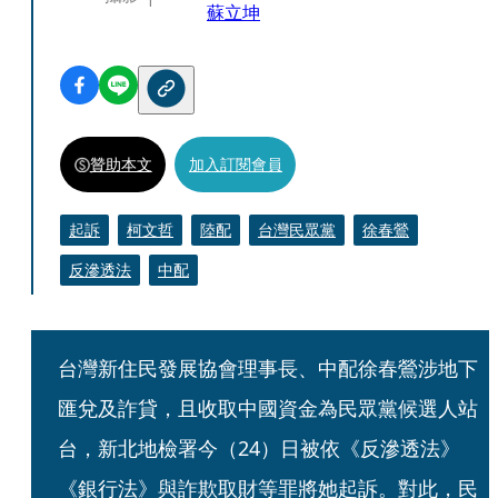
蘇立坤
贊助本文
加入訂閱會員
起訴
柯文哲
陸配
台灣民眾黨
徐春鶯
反滲透法
中配
台灣新住民發展協會理事長、中配徐春鶯涉地下
匯兌及詐貸，且收取中國資金為民眾黨候選人站
台，新北地檢署今（24）日被依《反滲透法》
《銀行法》與詐欺取財等罪將她起訴。對此，民