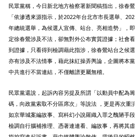
民眾黨稱，今日新北地方檢察署新聞稿指出，徐春鶯
「依滲透來源指示，於2022年台北市市長選舉、202
年總統選舉，為候選人宣傳、站台、亮相造勢」，即
定徐春鶯涉及不法，卻無對外公布實質證據；社會看
到證據，只看得到檢調藉此指涉，徐春鶯站台之候選
亦有涉及不法情事，藉此抹紅操弄輿論，企圖將本黨
中共進行不當連結，不僅離譜更屬無稽。
民眾黨還說，起訴內容另提及所謂「以動員中配為籌
碼，向政黨索取不分區席次」等說法 ，更是再次重演
如京華城案編故事、寫科幻小說羅織入罪之醜陋手段
檢調自行腦補推理、憑著連連看、編故事，再將其虛
指控寫進起訴書，藉由媒體輿論散佈，背後目的昭然