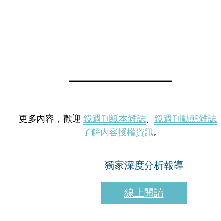
更多內容，歡迎
鏡週刊紙本雜誌
、
鏡週刊動態雜誌
了解內容授權資訊
。
獨家深度分析報導
線上閱讀