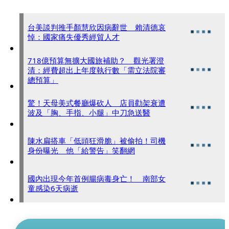
台美談判推手顏慧欣因病辭世 賴清德哀
悼：國家痛失優秀經貿人才
718億預算無擴大國旅補助？ 觀光署澄
清：經費超出上年度執行數「需立法院審
總預算」
驚！天母美式餐廳爆砍人 店員勸架衰遭
波及「胸、手指、小腿」中刀急送醫
陳水扁搭車「低頭狂滑脆」被偷拍！司機
身份曝光 他「給警告」笑翻網
國內出現今年首例腸病毒身亡！ 南部女
童感染6天病逝