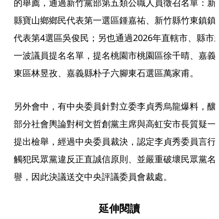
的舉薦，通過新竹黨部第五類公職人員徵召名單：新
縣寶山鄉鄉民代表第一選區鍾嘉祐、新竹縣竹東鎮鎮
代表第4選區吳俊民；另也通過2026年直轄市、縣市
一波議員提名名單，提名桃園市桃園區徐千晴、嘉義
東區林昱孜、嘉義縣朴子六腳東石選區萬家甫。
另外會中，有中央委員針對立委李貞秀烏龍爆料，釀
部分社會輿論對柯文哲創黨主席與高虹安市長質疑一
提出檢舉，經過中央委員裁決，認定李貞秀委員言行
觸犯民眾黨違反正直誠信原則、並嚴重破壞民眾黨名
譽，因此決議送交中央評議委員會裁處。
延伸閱讀