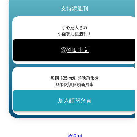
支持鏡週刊
小心意大意義
小額贊助鏡週刊！
贊助本文
每期 $
35
元動態話題報導
無限閱讀解鎖新鮮事
加入訂閱會員
鏡週刊