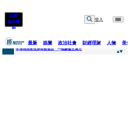
訂閱
登入
紙本雜
誌
最新
娛樂
政治社會
財經理財
人物
美
快訊
李博翔深夜現身商務酒店 一晚豪砸五萬元
快訊
71萬粉YouTuber驟逝！被發現「陳屍同居女友住處」享年36歲 生前曾爆染毒、家暴前妻
快訊
拋「雙AI」施政藍圖！徐欣瑩宣示無縫接軌楊文科 延續五支箭與十大交通建設