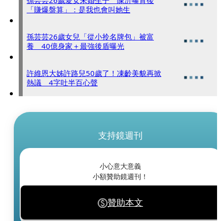
孫芸芸26歲愛女未婚生子 陳沂曝背後
「賺爆盤算」：是我也會叫她生
孫芸芸26歲女兒「從小拎名牌包」被富
養 40億身家＋最強後盾曝光
許維恩大姊許路兒50歲了！凍齡美貌再掀
熱議 4字吐半百心聲
支持鏡週刊
小心意大意義
小額贊助鏡週刊！
贊助本文