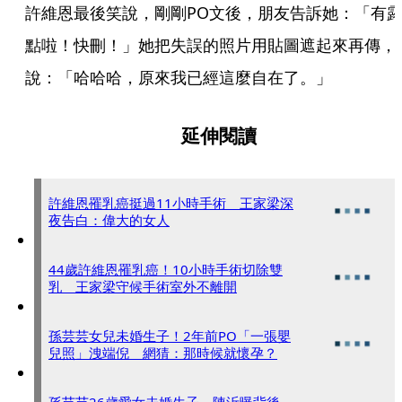
許維恩最後笑說，剛剛PO文後，朋友告訴她：「有
點啦！快刪！」她把失誤的照片用貼圖遮起來再傳，
說：「哈哈哈，原來我已經這麼自在了。」
延伸閱讀
許維恩罹乳癌挺過11小時手術 王家梁深
夜告白：偉大的女人
44歲許維恩罹乳癌！10小時手術切除雙
乳 王家梁守候手術室外不離開
孫芸芸女兒未婚生子！2年前PO「一張嬰
兒照」洩端倪 網猜：那時候就懷孕？