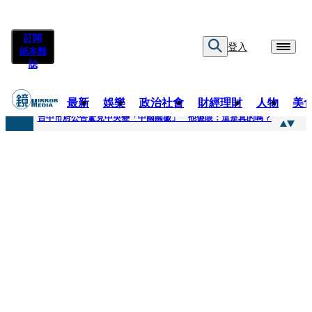
訂閱
登入
紙本雜
誌
最新
娛樂
政治社會
財經理財
人物
美
快訊
台中市府公告驚見中央變「中國國徽」 他傻眼：這是真的嗎？
快訊
明知辣椒粉含蘇丹紅還賣！無良業者撈百萬喊「吃了沒差」 法官打臉判6月不准緩刑
快訊
被滲透？市府公告驚見「中國國徽」 台中市都發局長認了3錯誤