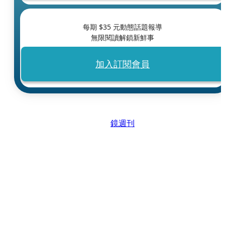
每期 $
35
元動態話題報導
無限閱讀解鎖新鮮事
加入訂閱會員
鏡週刊