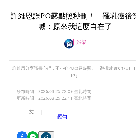
許維恩誤PO露點照秒刪！ 罹乳癌後
喊：原來我這麼自在了
娛樂
許維恩分享讀書心得，不小心PO出露點照。（翻攝sharon701111
IG）
發布時間：
2026.03.25 22:09
臺北時間
更新時間：
2026.03.25 22:11
臺北時間
文
羅勻