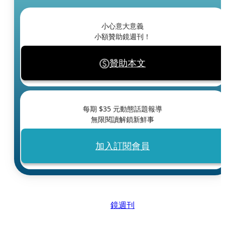
小心意大意義
小額贊助鏡週刊！
贊助本文
每期 $
35
元動態話題報導
無限閱讀解鎖新鮮事
加入訂閱會員
鏡週刊