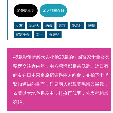
贊助本文
加入訂閱會員
女友
阮經天
約會
東京
愛馬仕
戀情
富家千金
牽手
香奈兒
43歲影帝阮經天與小他20歲的中國富家千金女友
穩定交往近兩年，兩方戀情都相當低調。近日有
網友在日本東京原宿偶遇兩人約會，並拍下十指
緊扣逛街的畫面，只見兩人都戴著毛帽與墨鏡，
衣著以大地色系為主，打扮再低調，外表都相當
亮眼。