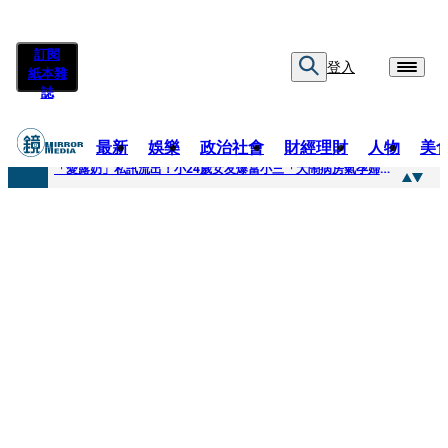
訂閱
登入
紙本雜
誌
最新
娛樂
政治社會
財經理財
人物
美
快訊
「愛露奶」私訊流出！小24歲女友爆當小三「大鬧病房氣孕婦」 姜厚任不忍回應了
快訊
台玻夫人稱長子抑鬱輕生 兒媳譚以欣：若愛只在完全順從才給予，就不是無條件的愛
快訊
廖峻中風前妻「父親節餵飯照顧」 兒曬溫馨背影感慨：不計前嫌的真愛