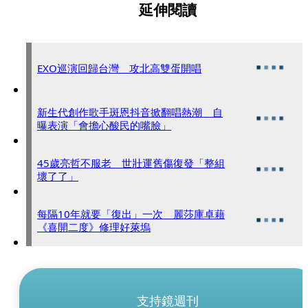
延伸閱讀
EXO巡演回歸台灣 攻北高雙蛋開唱
新生代創作歌手斑恩抖音掀翻唱熱潮 自
曝表演「會擔心酸民的嘴臉」
45歲亮哲不服老 世壯運舊傷復發「整組
壞了了」
每隔10年就要「復出」一次 麗莎庫卓藉
《喜開二度》修理好萊塢
支持鏡週刊