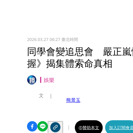
2026.03.27 06:27
臺北時間
同學會變追思會 嚴正嵐
握》揭集體索命真相
娛樂
文
熊景玉
贊助本文
加入訂閱會