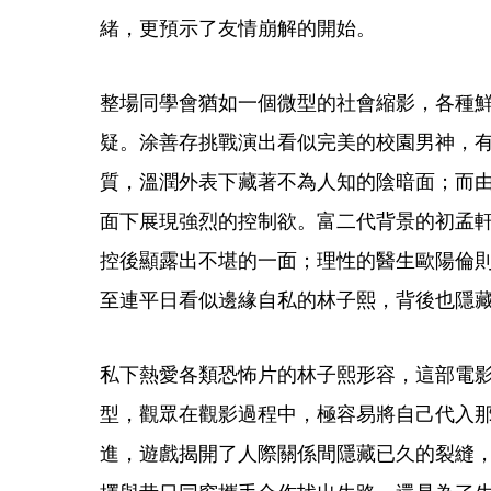
緒，更預示了友情崩解的開始。
整場同學會猶如一個微型的社會縮影，各種
疑。涂善存挑戰演出看似完美的校園男神，
質，溫潤外表下藏著不為人知的陰暗面；而
面下展現強烈的控制欲。富二代背景的初孟
控後顯露出不堪的一面；理性的醫生歐陽倫
至連平日看似邊緣自私的林子熙，背後也隱
私下熱愛各類恐怖片的林子熙形容，這部電
型，觀眾在觀影過程中，極容易將自己代入
進，遊戲揭開了人際關係間隱藏已久的裂縫