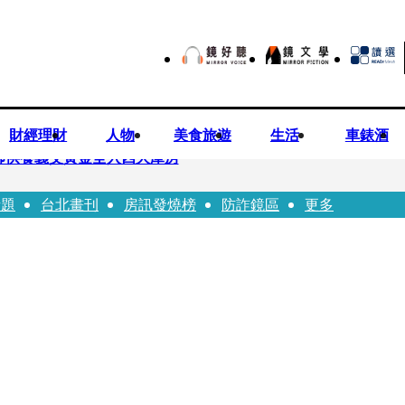
財經理財
人物
美食旅遊
生活
車錶酒
師供養義父黃金全入四大庫房
話題
台北畫刊
房訊發燒榜
防詐鏡區
更多
視預算」 盼在野三思：改凍結處理受質疑項目
先鬼》回桃影娘家 《長安的荔枝》桃影加映一票難求