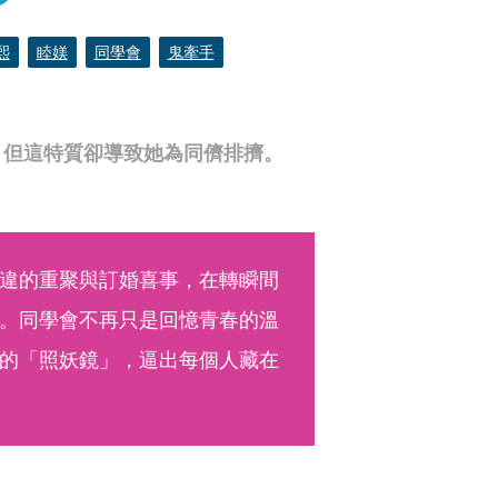
熙
睦媄
同學會
鬼牽手
，但這特質卻導致她為同儕排擠。
違的重聚與訂婚喜事，在轉瞬間
。同學會不再只是回憶青春的溫
的「照妖鏡」，逼出每個人藏在