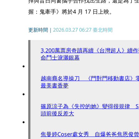
擇與昔日同窗攜手合作找出生路，還是為了
握：鬼牽手》將於4 月 17 日上映。
更新時間｜
2026.03.27 06:27
臺北時間
3,200萬票房奇蹟再續《台灣超人》續
命鬥士淚灑銀幕
越南裔名導操刀 《門對門移動書店》
最美書香夢
篠原涼子為《失控的她》變得很規律 Si
頭前後反差大
焦曼婷Coser處女秀 自爆爸爸焦恩俊