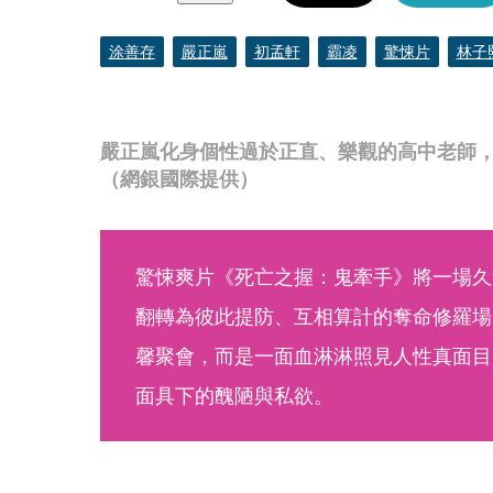
涂善存
嚴正嵐
初孟軒
霸凌
驚悚片
林子
嚴正嵐化身個性過於正直、樂觀的高中老師
（網銀國際提供）
驚悚爽片《死亡之握：鬼牽手》將一場久
翻轉為彼此提防、互相算計的奪命修羅場
馨聚會，而是一面血淋淋照見人性真面目
面具下的醜陋與私欲。