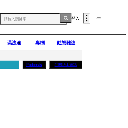
登入
瑪法達
專欄
動態雜誌
訂閱紙本雜誌
Podcasts