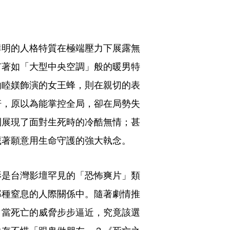
鮮明的人格特質在極端壓力下展露無
有著如「大型中央空調」般的暖男特
由睦媄飾演的女王蜂，則在親切的表
軒，原以為能掌控全局，卻在局勢失
則展現了面對生死時的冷酷無情；甚
藏著願意用生命守護的強大執念。
影是台灣影壇罕見的「恐怖爽片」類
那種窒息的人際關係中。隨著劇情推
，當死亡的威脅步步逼近，究竟該選