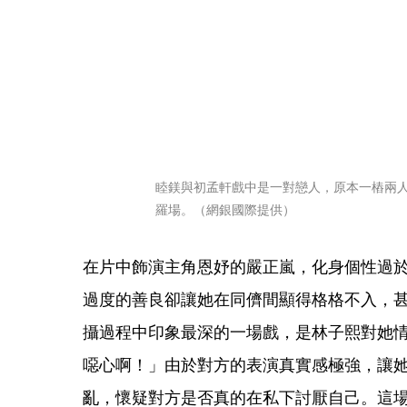
睦鎂與初孟軒戲中是一對戀人，原本一樁兩
羅場。（網銀國際提供）
在片中飾演主角恩妤的嚴正嵐，化身個性過
過度的善良卻讓她在同儕間顯得格格不入，
攝過程中印象最深的一場戲，是林子熙對她
噁心啊！」由於對方的表演真實感極強，讓
亂，懷疑對方是否真的在私下討厭自己。這