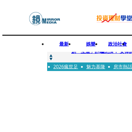
最新
娛樂
政治社會
快訊
創「互道」詐騙慈濟！ 女律
2026瘋世足
快訊
魅力基隆
房市熱
前時力黨魁表態「反對刪公
快訊
六強片齊聚桃影 小薰《祖