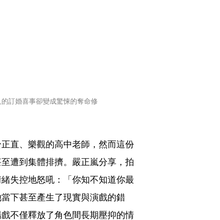
人的訂婚喜事卻變成驚悚的奪命修
於正直、樂觀的高中老師，然而這份
甚至遭到集體排擠。嚴正嵐分享，拍
情緒失控地怒吼：「你知不知道你最
她當下甚至產生了現實與演戲的錯
場戲不僅釋放了角色間長期壓抑的情