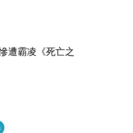
慘遭霸凌《死亡之
員