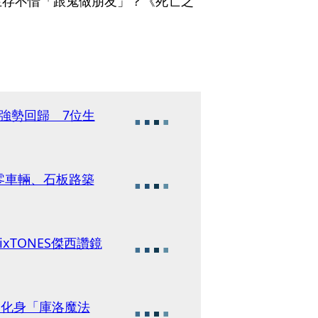
生存不惜「跟鬼做朋友」？《死亡之
作強勢回歸 7位生
零車輛、石板路築
xTONES傑西讚鏡
曾化身「庫洛魔法