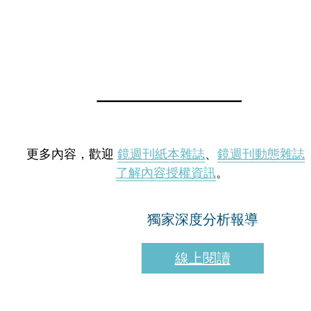
更多內容，歡迎
鏡週刊紙本雜誌
、
鏡週刊動態雜誌
了解內容授權資訊
。
獨家深度分析報導
線上閱讀