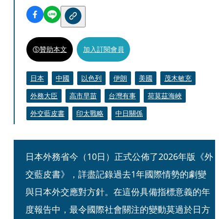
贊助本文
加入訂閱會員
日本
中國
以色列
伊朗
美國
茂木敏充
外務大臣
高市早苗
台灣有事
荷莫茲海峽
外交藍皮書
印太戰略
中日關係
日本外務省今（10日）正式公佈了2026年版《外
交藍皮書》，詳盡記錄過去1年國際情勢的劇變
與日本外交應對方針。在這份具備指標意義的年
度報告中，最令國際社會關注的變動莫過於日方