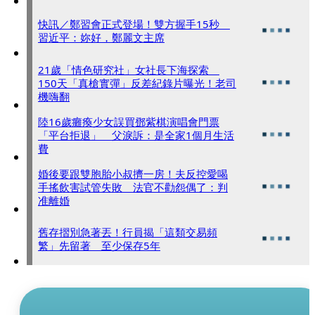
快訊／鄭習會正式登場！雙方握手15秒
習近平：妳好，鄭麗文主席
21歲「情色研究社」女社長下海探索
150天「真槍實彈」反差紀錄片曝光！老司
機嗨翻
陸16歲癱瘓少女誤買鄧紫棋演唱會門票
「平台拒退」 父淚訴：是全家1個月生活
費
婚後要跟雙胞胎小叔擠一房！夫反控愛喝
手搖飲害試管失敗 法官不勸怨偶了：判
准離婚
舊存摺別急著丟！行員揭「這類交易頻
繁」先留著 至少保存5年