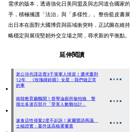
需求的版本，透過強化日美同盟及與志同道合國家的
手，積極擁護「法治」與「多樣性」。整份藍皮書展
出日本在面對大國博弈與區域衝突時，正試圖在維持
略穩定與展現堅韌外交立場之間，尋求新的平衡點。
延伸閱讀
老公涉共諜盜賣3千筆軍人情資！遭求重刑
12年 《玫瑰瞳鈴眼》女星：我們做正常
的事
南韓教育廳醜聞！督學淪廁所偷拍狼 警
搜出多達百部片「受害人數難估計」
速食店性侵案2度不起訴！家屬聲請再議
士檢證實：案件送高檢署審查