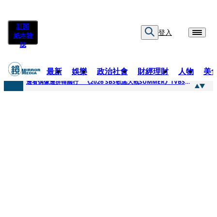
訂閱
登入
紙本雜
誌
最新
娛樂
政治社會
財經理財
人物
美
快訊
邊看偶像邊拚韓國行 《2026 SBS歌謠大戰SUMMER》TVBS直播祭追星福利
快訊
代誌大條火急跳船？ 宏碁派任李文詳接掌兆基屋管2天就喊撤出！
快訊
一句「請回去坐好」 特教生持斷掃把戳女代課老師眼睛大失血近失明