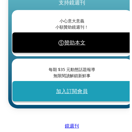
支持鏡週刊
小心意大意義
小額贊助鏡週刊！
贊助本文
每期 $
35
元動態話題報導
無限閱讀解鎖新鮮事
加入訂閱會員
鏡週刊