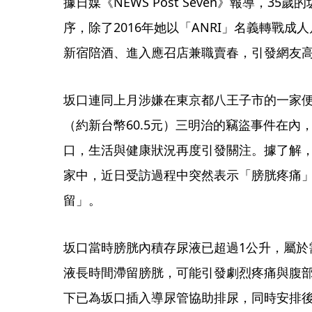
據日媒《NEWS Post Seven》報導，3
序，除了2016年她以「ANRI」名義轉戰
新宿陪酒、進入應召店兼職賣春，引發網友
坂口連同上月涉嫌在東京都八王子市的一家便
（約新台幣60.5元）三明治的竊盜事件在內
口，生活與健康狀況再度引發關注。據了解，
家中，近日受訪過程中突然表示「膀胱疼痛
留」。
坂口當時膀胱內積存尿液已超過1公升，屬於
液長時間滯留膀胱，可能引發劇烈疼痛與腹
下已為坂口插入導尿管協助排尿，同時安排