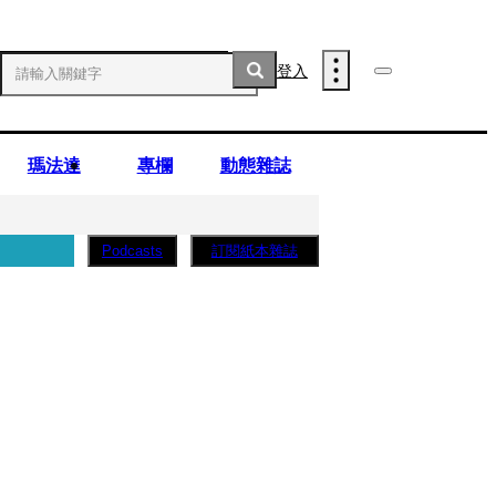
登入
瑪法達
專欄
動態雜誌
訂閱紙本雜誌
Podcasts