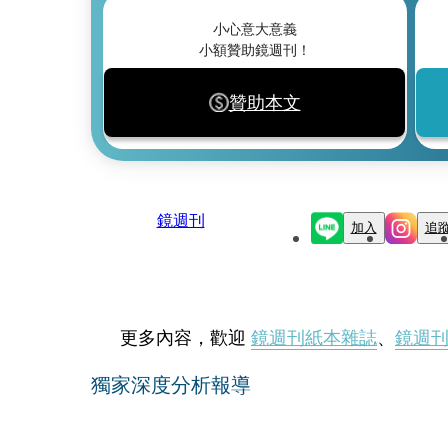
小心意大意義
小額贊助鏡週刊！
贊助本文
鏡週刊
加入
追
更多內容，歡迎
鏡週刊紙本雜誌
、
鏡週
獨家深度分析報導