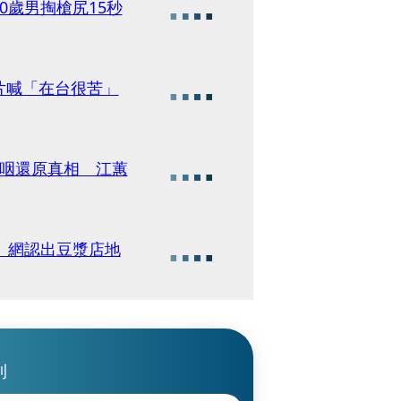
0歲男掏槍尻15秒
片喊「在台很苦」
哽咽還原真相 江蕙
 網認出豆漿店地
刊