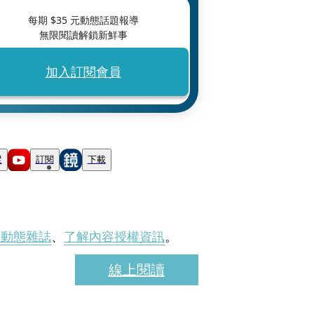
每期 $
35
元動態話題報導
無限閱讀解鎖新鮮事
加入訂閱會員
蹤
訂閱
下載
刊動態雜誌
、
了解內容授權資訊
。
線上閱讀