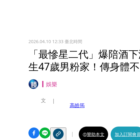
2026.04.10 12:33
臺北時間
「最慘星二代」爆陪酒下
生47歲男粉家！傳身體
娛樂
文
高皓筠
贊助本文
加入訂閱會