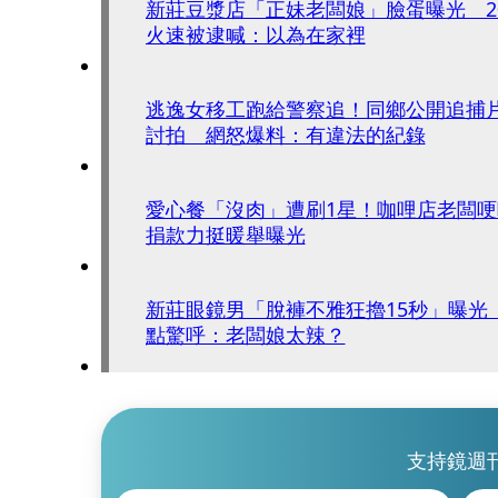
新莊豆漿店「正妹老闆娘」臉蛋曝光 2
火速被逮喊：以為在家裡
逃逸女移工跑給警察追！同鄉公開追捕
討拍 網怒爆料：有違法的紀錄
愛心餐「沒肉」遭刷1星！咖哩店老闆
捐款力挺暖舉曝光
新莊眼鏡男「脫褲不雅狂擼15秒」曝光
點驚呼：老闆娘太辣？
支持鏡週