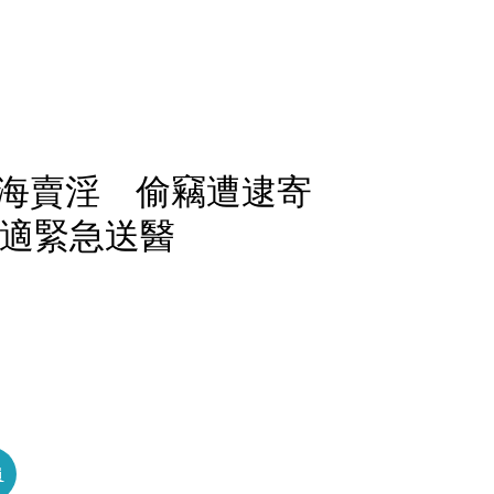
海賣淫 偷竊遭逮寄
不適緊急送醫
員