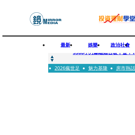
最新
娛樂
政治社會
快訊
5566小刀爆離婚台玻千金
2026瘋世足
快訊
魅力基隆
房市熱
徐莉玲喪子劇變／徐莉玲「
快訊
醫美偷拍案無影像網紅律師仍