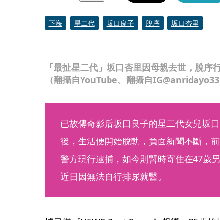
下海
星二代
坂口良子
脫序
坂口杏里
「最扯星二代」坂口杏里因母親去世，脫序
（翻攝自YouTube、翻攝自IG@anridayo3
已故傳奇影后坂口良子的星二代女兒坂口杏
後，生活便開始脫軌，負面新聞不斷，前
警方現行逮捕，如今則暫時寄住在47歲
近日因無法自行排尿就醫。