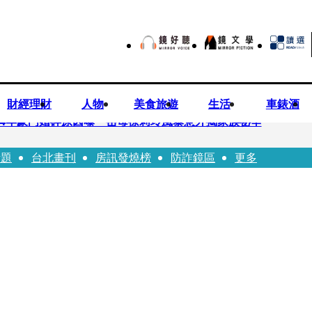
財經理財
人物
美食旅遊
生活
車錶酒
！14年豪門婚碎原因曝 岳母徐莉玲風暴意外揭家族祕辛
話題
台北畫刊
房訊發燒榜
防詐鏡區
更多
巨大哀傷足不出戶」 解密長子身世
喊提告 學者：須具備侵權要件