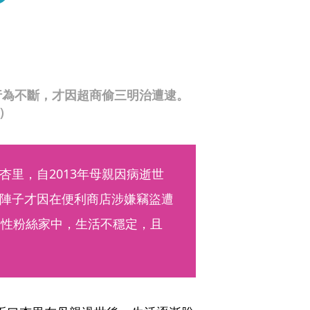
行為不斷，才因超商偷三明治遭逮。
3）
里，自2013年母親因病逝世
陣子才因在便利商店涉嫌竊盜遭
男性粉絲家中，生活不穩定，且