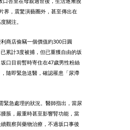
5歲的坂口杏里在母親過世後，生活逐漸脫
成人片界，震驚演藝圈外，甚至傳出在
高度關注。
利商店偷竊一個價值約300日圓
，已累計3度被捕，但已重獲自由的坂
坂口目前暫時寄住在47歲男性粉絲
」，隨即緊急送醫，確認罹患「尿滯
需緊急處理的狀況。醫師指出，當尿
部腫脹，嚴重時甚至影響腎功能，當
後續觀察與藥物治療，不過坂口事後