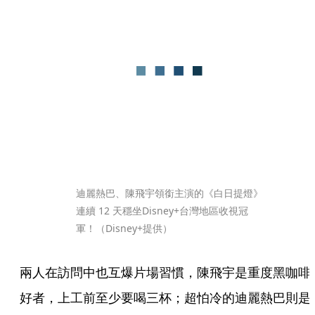
迪麗熱巴、陳飛宇領銜主演的《白日提燈》
連續 12 天穩坐Disney+台灣地區收視冠
軍！（Disney+提供）
兩人在訪問中也互爆片場習慣，陳飛宇是重度黑咖啡
好者，上工前至少要喝三杯；超怕冷的迪麗熱巴則是