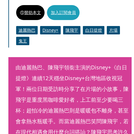
贊助本文
加入訂閱會員
迪麗熱巴
Disney+
陳飛宇
白日提燈
片場
鬼王
由迪麗熱巴、陳飛宇領銜主演的Disney+《白日
提燈》連續12天穩坐Disney+台灣地區收視冠
軍！兩位日期受訪時分享了在片場的小故事，陳
飛宇是重度黑咖啡愛好者，上工前至少要喝三
杯；超怕冷的迪麗熱巴則是暖暖包不離身，甚至
會拿熱水瓶暖手。而當迪麗熱巴笑問陳飛宇，若
在現代相遇會用什麼台詞搭訕？陳飛宇思考許久