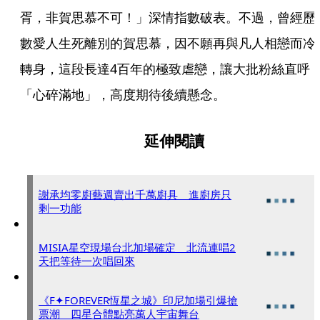
胥，非賀思慕不可！」深情指數破表。不過，曾經歷
數愛人生死離別的賀思慕，因不願再與凡人相戀而冷
轉身，這段長達4百年的極致虐戀，讓大批粉絲直呼
「心碎滿地」，高度期待後續懸念。
延伸閱讀
謝承均零廚藝週賣出千萬廚具 進廚房只
剩一功能
MISIA星空現場台北加場確定 北流連唱2
天把等待一次唱回來
《F✦FOREVER恆星之城》印尼加場引爆搶
票潮 四星合體點亮萬人宇宙舞台