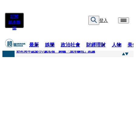
訂閱
登入
紙本雜
誌
最新
娛樂
政治社會
財經理財
人物
美
快訊
野村周平認愛小7歲名模 網曬「漂浮鵰包」惹議
快訊
8年磨一劍 陳法拉自編自導《Bloodline》進軍多倫多 柯林法洛姊弟相挺
快訊
笑著笑著就哭了 被遺忘的日本喜劇天才川島雄三 4K修復重返大銀幕