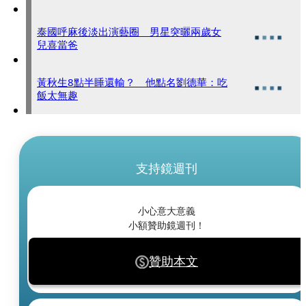
泰國呼麻後淡出演藝圈 男星突曬兩歲女
兒喜當爸
黃秋生8點半睡還輸？ 他點名劉德華：吃
飯太無趣
支持鏡週刊
小心意大意義
小額贊助鏡週刊！
贊助本文