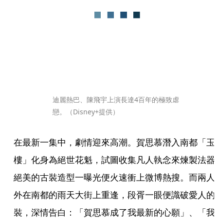
迪麗熱巴、陳飛宇上演長達4百年的極致虐
戀。（Disney+提供）
在最新一集中，劇情迎來高潮。賀思慕潛入南都「玉
樓」化身為絕世花魁，試圖收集凡人執念來煉製法器
絕美的古裝造型一曝光便火速衝上微博熱搜。而兩人
外在南都的雨天大街上重逢，段胥一眼便識破愛人的
裝，深情告白：「賀思慕成了我最新的心願」、「我