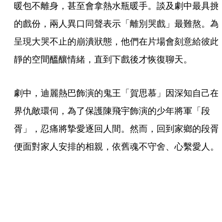
暖包不離身，甚至會拿熱水瓶暖手。談及劇中最具挑
的戲份，兩人異口同聲表示「離別哭戲」最難熬。為
呈現大哭不止的崩潰狀態，他們在片場會刻意給彼此
靜的空間醞釀情緒，直到下戲後才恢復聊天。
劇中，迪麗熱巴飾演的鬼王「賀思慕」因深知自己在
界仇敵環伺，為了保護陳飛宇飾演的少年將軍「段
胥」，忍痛將摯愛逐回人間。然而，回到家鄉的段胥
便面對家人安排的相親，依舊魂不守舍、心繫愛人。