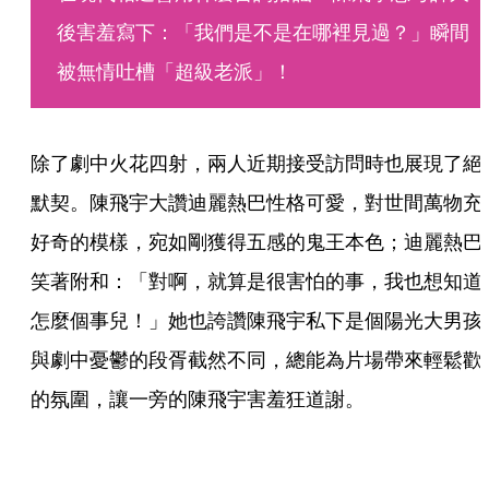
後害羞寫下：「我們是不是在哪裡見過？」瞬間
被無情吐槽「超級老派」！
除了劇中火花四射，兩人近期接受訪問時也展現了絕
默契。陳飛宇大讚迪麗熱巴性格可愛，對世間萬物充
好奇的模樣，宛如剛獲得五感的鬼王本色；迪麗熱巴
笑著附和：「對啊，就算是很害怕的事，我也想知道
怎麼個事兒！」她也誇讚陳飛宇私下是個陽光大男孩
與劇中憂鬱的段胥截然不同，總能為片場帶來輕鬆歡
的氛圍，讓一旁的陳飛宇害羞狂道謝。