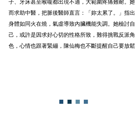
子、牙床甚至喉嚨都出現不適，大範圍疼痛難耐。她
而求助中醫，把脈後醫師直言：「妳太累了。」指出
身體如同火在燒，氣虛導致內臟機能失調。她檢討自
己，或許是因求好心切的性格所致，難得挑戰反派角
色，心情也跟著緊繃，陳仙梅也不斷提醒自己要放鬆