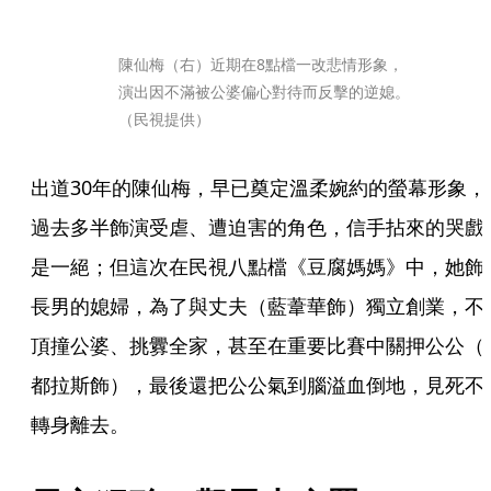
陳仙梅（右）近期在8點檔一改悲情形象，
演出因不滿被公婆偏心對待而反擊的逆媳。
（民視提供）
出道30年的陳仙梅，早已奠定溫柔婉約的螢幕形象，
過去多半飾演受虐、遭迫害的角色，信手拈來的哭戲
是一絕；但這次在民視八點檔《豆腐媽媽》中，她飾
長男的媳婦，為了與丈夫（藍葦華飾）獨立創業，不
頂撞公婆、挑釁全家，甚至在重要比賽中關押公公（
都拉斯飾），最後還把公公氣到腦溢血倒地，見死不
轉身離去。