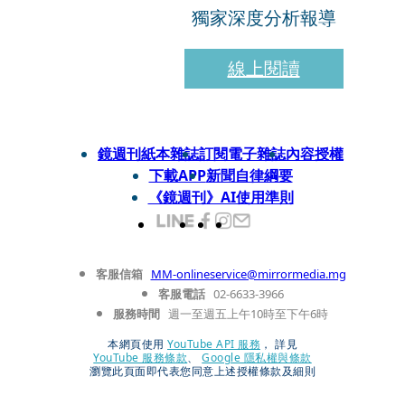
獨家深度分析報導
線上閱讀
鏡週刊紙本雜誌
訂閱電子雜誌
內容授權
下載APP
新聞自律綱要
《鏡週刊》AI使用準則
客服信箱
MM-onlineservice@mirrormedia.mg
客服電話
02-6633-3966
服務時間
週一至週五上午10時至下午6時
本網頁使用
YouTube API 服務
， 詳見
YouTube 服務條款
、
Google 隱私權與條款
瀏覽此頁面即代表您同意上述授權條款及細則