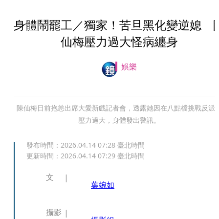
身體鬧罷工／獨家！苦旦黑化變逆媳 
仙梅壓力過大怪病纏身
娛樂
陳仙梅日前抱恙出席大愛新戲記者會，透露她因在八點檔挑戰反派
壓力過大，身體發出警訊。
發布時間：
2026.04.14 07:28
臺北時間
更新時間：
2026.04.14 07:29
臺北時間
文
葉婉如
攝影