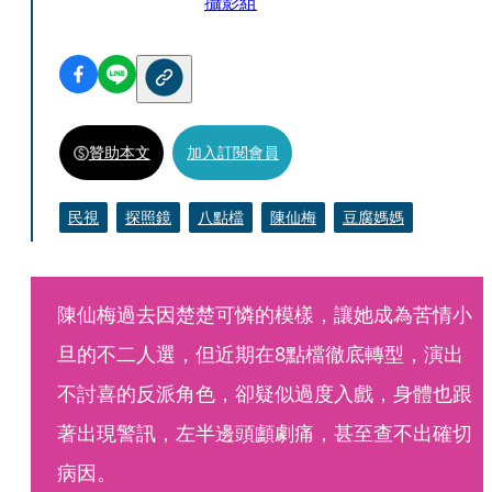
攝影組
贊助本文
加入訂閱會員
民視
探照鏡
八點檔
陳仙梅
豆腐媽媽
陳仙梅過去因楚楚可憐的模樣，讓她成為苦情小
旦的不二人選，但近期在8點檔徹底轉型，演出
不討喜的反派角色，卻疑似過度入戲，身體也跟
著出現警訊，左半邊頭顱劇痛，甚至查不出確切
病因。