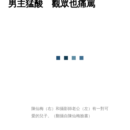
男主猛酸　觀眾也痛罵
陳仙梅（右）和攝影師老公（左）有一對可
愛的兒子。（翻攝自陳仙梅臉書）