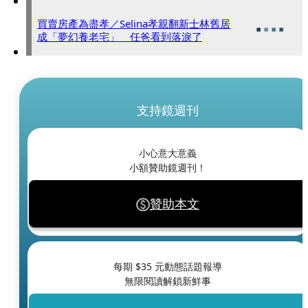
買賣房產為盡孝／Selina孝親翻新士林舊居
成「夢幻養老宅」 任爸看到落淚了
支持鏡週刊
小心意大意義
小額贊助鏡週刊！
贊助本文
每期 $
35
元動態話題報導
無限閱讀解鎖新鮮事