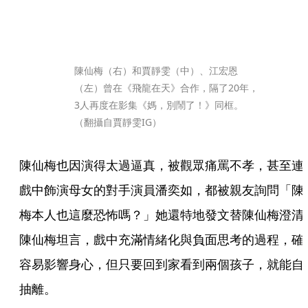
陳仙梅（右）和賈靜雯（中）、江宏恩
（左）曾在《飛龍在天》合作，隔了20年，
3人再度在影集《媽，別鬧了！》同框。
（翻攝自賈靜雯IG）
陳仙梅也因演得太過逼真，被觀眾痛罵不孝，甚至連
戲中飾演母女的對手演員潘奕如，都被親友詢問「陳
梅本人也這麼恐怖嗎？」她還特地發文替陳仙梅澄清
陳仙梅坦言，戲中充滿情緒化與負面思考的過程，確
容易影響身心，但只要回到家看到兩個孩子，就能自
抽離。