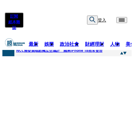
訂閱
登入
紙本雜
誌
最新
娛樂
政治社會
財經理財
人物
美
快訊
NCC無委員唱起獨立空城計 蘋果iPhone 18照常登台
快訊
六強片齊聚桃影 小薰《祖先鬼》回桃影娘家 《長安的荔枝》桃影加映一票難求
快訊
8年磨一劍 陳法拉自編自導《Bloodline》進軍多倫多 柯林法洛姊弟相挺