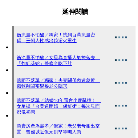
延伸閱讀
衝流量不怕酸／獨家！找到百萬流量密
碼 王俐人性感出鏡浴火重生
衝流量不怕酸／女星為直播人氣撩落去
「炸紅花蛇」整條全吃下肚
遠距不落單／獨家！夫妻關係忽遠忽近
佩甄揪閨密聚餐老公隱形
遠距不落單／結婚10年還會小鹿亂撞！
女星揭「台美遠距婚」保鮮術：每次見面
都像初戀
買賣房產為盡孝／獨家！老父老母搬出空
置 曾國城近億元別墅等嘸人買