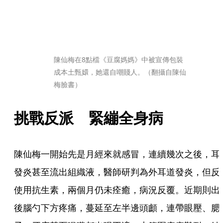
陳仙梅在8點檔《豆腐媽媽》中被宣傳包裝
成本土甄嬛，她還自嘲賤人。（翻攝自陳仙
梅臉書）
挑戰反派　緊繃全身病
陳仙梅一開始先是月經來就感冒，連續幾次之後，耳
發炎甚至流出組織液，醫師研判為外耳道發炎，但反
使用抗生素，兩個月仍未痊癒，病況反覆。近期則出
後腦勺下方疼痛，蔓延至左半邊頭顱，連帶眼壓、腮