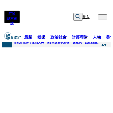
訂閱
登入
紙本雜
誌
最新
娛樂
政治社會
財經理財
人物
美
快訊
偷吃女主管！電商人夫「背SM道具包外宿」遭抓包 原配崩潰求償100萬：從未用過此類
快訊
狂曬柯文哲電子手環形象照 陳佩琪嗨喊太帥「每張都好看」：清清白白
快訊
人心惶惶 ！公所封橋罕請包公「夜斷陰府」幫亡魂伸冤 鹿谷小半天「今年接連3起墜橋」