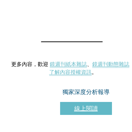
更多內容，歡迎
鏡週刊紙本雜誌
、
鏡週刊動態雜誌
了解內容授權資訊
。
獨家深度分析報導
線上閱讀