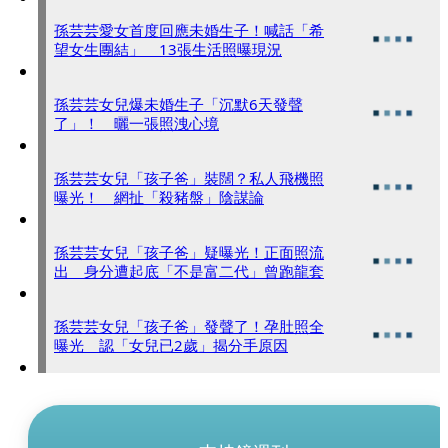
孫芸芸愛女首度回應未婚生子！喊話「希
望女生團結」 13張生活照曝現況
孫芸芸女兒爆未婚生子「沉默6天發聲
了」！ 曬一張照洩心境
孫芸芸女兒「孩子爸」裝闊？私人飛機照
曝光！ 網扯「殺豬盤」陰謀論
孫芸芸女兒「孩子爸」疑曝光！正面照流
出 身分遭起底「不是富二代」曾跑龍套
孫芸芸女兒「孩子爸」發聲了！孕肚照全
曝光 認「女兒已2歲」揭分手原因