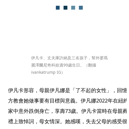
伊凡卡、丈夫庫許納及三名孩子，幫外婆瑪
麗澤爾尼奇科娃過99歲生日。（翻攝
ivankatrump IG）
伊凡卡形容，母親伊凡娜是「了不起的女性」，回憶
方教會她做事要有目標與意義。伊凡娜2022年在紐約
家中意外跌倒身亡，享壽73歲。伊凡卡當時在母親葬
禮上致悼詞，母女情深。她感嘆，失去父母的感受很