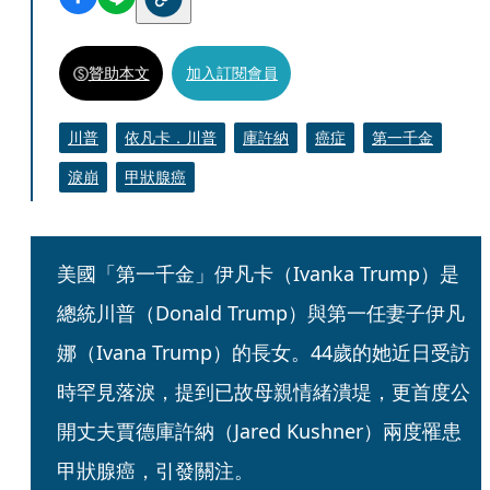
贊助本文
加入訂閱會員
川普
依凡卡．川普
庫許納
癌症
第一千金
淚崩
甲狀腺癌
美國「第一千金」伊凡卡（Ivanka Trump）是
總統川普（Donald Trump）與第一任妻子伊凡
娜（Ivana Trump）的長女。44歲的她近日受訪
時罕見落淚，提到已故母親情緒潰堤，更首度公
開丈夫賈德庫許納（Jared Kushner）兩度罹患
甲狀腺癌，引發關注。