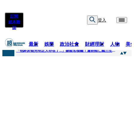
訂閱
登入
紙本雜
誌
最新
娛樂
政治社會
財經理財
人物
美
快訊
「他終於能光明正大存在了...」撕匿名標籤！遭割頸亡國三生「楊承勳」真名解禁 乾妹法庭抗辯引眾怒
快訊
12歲女兒天天幫化妝 孫儷有個專屬化妝師還讚媽媽底子好
快訊
相機忘在澎湖民宿被誤當垃圾丟！百萬YTR衝掩埋場直播「開挖50噸垃圾山」 怕私人片外流...