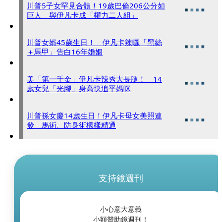
川普5子女罕見合體！19歲巴倫206公分如
巨人 與伊凡卡成「權力二人組」
川普女婿45歲生日！ 伊凡卡辣曬「黑絲
＋馬甲」告白16年婚姻
美「第一千金」伊凡卡辣秀大長腿！ 14
歲女兒「光腳」身高快追平媽咪
川普孫女慶14歲生日！伊凡卡母女美照連
發 馬術、防身術樣樣精通
支持鏡週刊
小心意大意義
小額贊助鏡週刊！