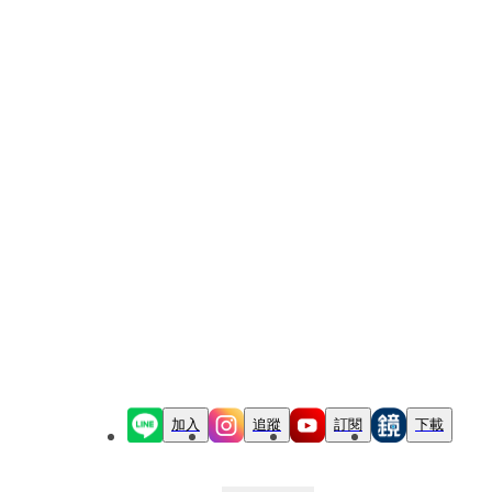
加入
追蹤
訂閱
下載