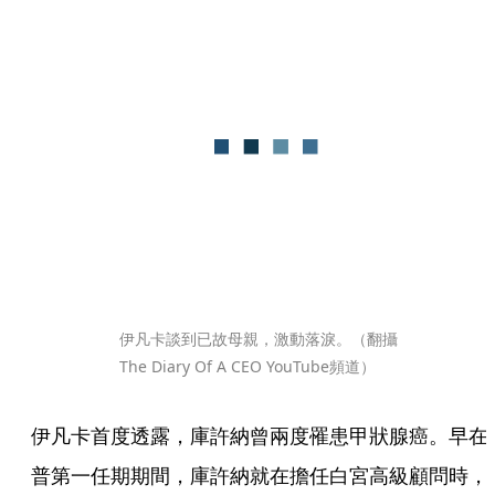
伊凡卡談到已故母親，激動落淚。（翻攝
The Diary Of A CEO YouTube頻道）
伊凡卡首度透露，庫許納曾兩度罹患甲狀腺癌。早在
普第一任期期間，庫許納就在擔任白宮高級顧問時，