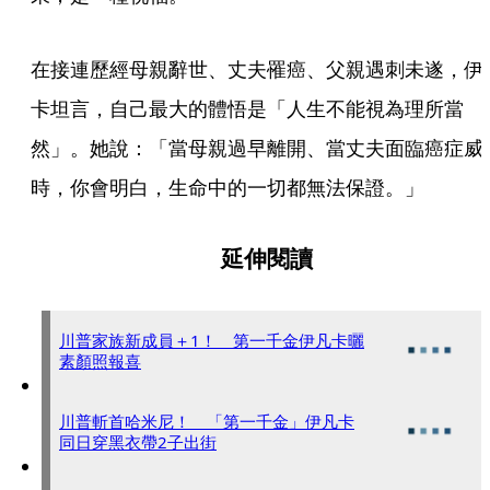
在接連歷經母親辭世、丈夫罹癌、父親遇刺未遂，伊
卡坦言，自己最大的體悟是「人生不能視為理所當
然」。她說：「當母親過早離開、當丈夫面臨癌症威
時，你會明白，生命中的一切都無法保證。」
延伸閱讀
川普家族新成員＋1！ 第一千金伊凡卡曬
素顏照報喜
川普斬首哈米尼！ 「第一千金」伊凡卡
同日穿黑衣帶2子出街