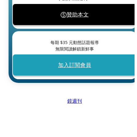
贊助本文
每期 $
35
元動態話題報導
無限閱讀解鎖新鮮事
加入訂閱會員
鏡週刊