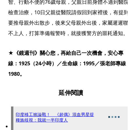
智、行動不便的76歲母親，父親日前身體不適到醫院
檢查治療，10日父親從醫院請假回到家裡後，有提到
要推母親外出散步，後來父母親外出後，家屬遲遲聯
不上人，打算準備報警時，就接獲警方的噩耗通知。
★《鏡週刊》關心您，再給自己一次機會，安心專
線：1925（24小時）／生命線：1995／張老師專線
1980。
延伸閱讀
印度移工掀論戰！ 《超偶》混血男星提
種族歧視：我就一半印度人