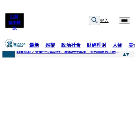
訂閱
登入
紙本雜
誌
最新
娛樂
政治社會
財經理財
人物
美
快訊
時事焦點／安養中心躲環評、農地設停車場 吳秀華家族土開爭議連環爆
快訊
凌晨曬懷念照惹哭網友 米可白感性告白：媽媽愛妳
快訊
有人利用上人信任掏空慈濟？ 張景森提2建議：這是在保護慈濟