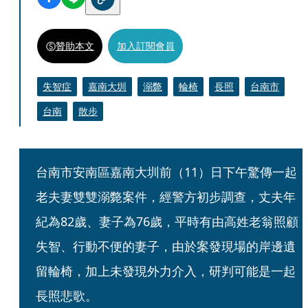
贊助本文
加入訂閱會員
失智症
嘉南大圳
溺斃
輪椅
長照
台南市
台南
散步
台南市安南區嘉南大圳前（11）日下午驚傳一起
老夫妻雙雙溺斃案件，經警方初步調查，丈夫年
紀為82歲、妻子為76歲，平時有由高姓老翁照顧
失智、行動不便的妻子，由於案發現場的岸邊遺
留輪椅，加上未發現外力介入，研判可能是一起
長照悲歌。