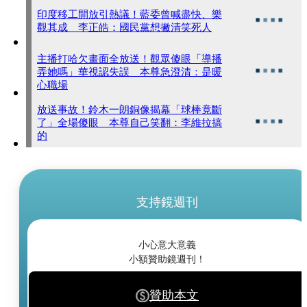
印度移工開放引熱議！藍委曾喊盡快、樂
觀其成 李正皓：國民黨想撇清笑死人
主播打哈欠畫面全放送！觀眾傻眼「導播
弄她嗎」華視認失誤 本尊急澄清：是暖
心職場
放送事故！鈴木一朗銅像揭幕「球棒竟斷
了」全場傻眼 本尊自己笑翻：李維拉搞
的
支持鏡週刊
小心意大意義
小額贊助鏡週刊！
贊助本文