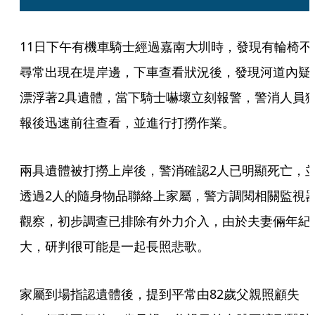
11日下午有機車騎士經過嘉南大圳時，發現有輪椅不
尋常出現在堤岸邊，下車查看狀況後，發現河道內疑
漂浮著2具遺體，當下騎士嚇壞立刻報警，警消人員
報後迅速前往查看，並進行打撈作業。
兩具遺體被打撈上岸後，警消確認2人已明顯死亡，
透過2人的隨身物品聯絡上家屬，警方調閱相關監視
觀察，初步調查已排除有外力介入，由於夫妻倆年紀
大，研判很可能是一起長照悲歌。
家屬到場指認遺體後，提到平常由82歲父親照顧失