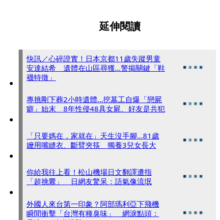
延伸閱讀
快訊／心碎證實！日本京都11歲失蹤男童
安達結希 遺體在山區尋獲...警揭關鍵「鞋
襪特徵」
專挑剛下葬2小時遺體...挖墓工自爆「戀屍
癖」始末 8年性侵48具女屍、好友是共犯
「只要媽在，家就在」天生沒手腳...81歲
嬤用嘴縫衣、斷臂夾筷 獨養3兒女長大
你給我往上看！松山機場日文翻譯遭指
「超挑釁」 日網友驚呆：語氣像流氓
外國人來台第一印象？阿部瑪利亞下飛機
瞬間衝擊「台灣有種臭味」 網淚點頭：