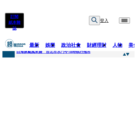
訂閱
登入
紙本雜
誌
最新
娛樂
政治社會
財經理財
人物
美
快訊
白海豚颱風來襲 台北市水門今18時執行拖吊
快訊
AKIRA台北唱到一半突收兒子告白「爸爸I LOVE YOU」 驚喜林志玲同步曝光父親節「披薩蛋糕」
快訊
獨家／TWICE Mina一進華山「天空秒變臉」！ONCE狂風暴雨死守 畫面曝光2.5萬人笑翻