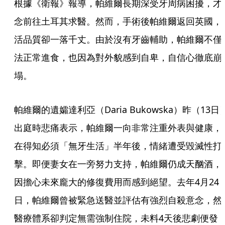
根據《衛報》報導，帕維爾長期深受牙周病困擾，才
念前往土耳其求醫。然而，手術後帕維爾返回英國，
活品質卻一落千丈。由於沒有牙齒輔助，帕維爾不僅
法正常進食，也因為對外貌感到自卑，自信心徹底崩
塌。
帕維爾的遺孀達利亞（Daria Bukowska）昨（13日
出庭時悲痛表示，帕維爾一向非常注重外表與健康，
在得知必須「無牙生活」半年後，情緒遭受毀滅性打
擊。即便妻女在一旁努力支持，帕維爾仍成天酗酒，
因擔心未來龐大的修復費用而感到絕望。去年4月24
日，帕維爾曾被緊急送醫並評估有強烈自殺意念，然
醫療體系卻判定無需強制住院，未料4天後悲劇便發