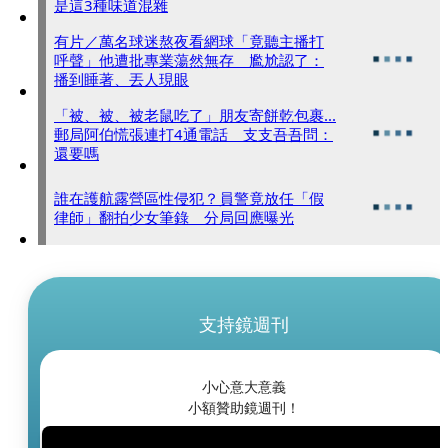
是這3種味道混雜
有片／萬名球迷熬夜看網球「竟聽主播打
呼聲」他遭批專業蕩然無存 尷尬認了：
播到睡著、丟人現眼
「被、被、被老鼠吃了」朋友寄餅乾包裹...
郵局阿伯慌張連打4通電話 支支吾吾問：
還要嗎
誰在護航露營區性侵犯？員警竟放任「假
律師」翻拍少女筆錄 分局回應曝光
支持鏡週刊
小心意大意義
小額贊助鏡週刊！