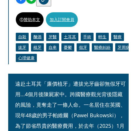
贊助本文
加入訂閱會員
自殺
酗酒
牙醫
土耳其
手術
輕生
醫療
拔牙
植牙
自卑
憂鬱
假牙
醫療糾紛
牙周病
心理健康
遠赴土耳其「廉價植牙」遭拔光牙齒卻無假牙可
用...4個月後陳屍家中。跨國醫療觀光背後隱藏
的風險，竟奪走了一條人命。一名居住在英國、
現年48歲的男子帕維爾（Pawel Bukowski），
為了節省昂貴的醫療費用，於去年（2025）1月