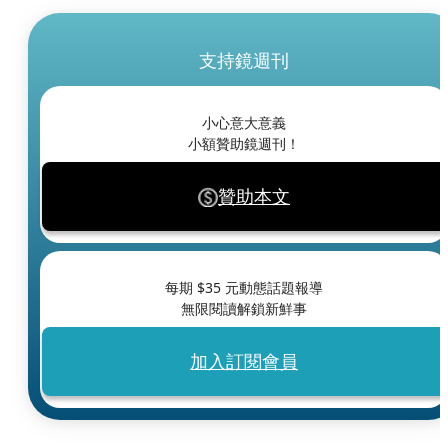
支持鏡週刊
小心意大意義
小額贊助鏡週刊！
贊助本文
每期 $
35
元動態話題報導
無限閱讀解鎖新鮮事
加入訂閱會員