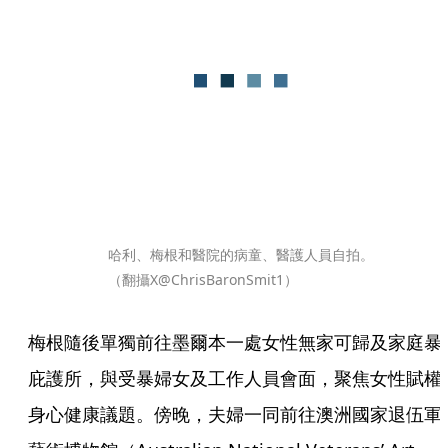
哈利、梅根和醫院的病童、醫護人員自拍。
（翻攝X@ChrisBaronSmit1）
梅根隨後單獨前往墨爾本一處女性無家可歸及家庭暴
庇護所，與受暴婦女及工作人員會面，聚焦女性賦權
身心健康議題。傍晚，夫婦一同前往澳洲國家退伍軍