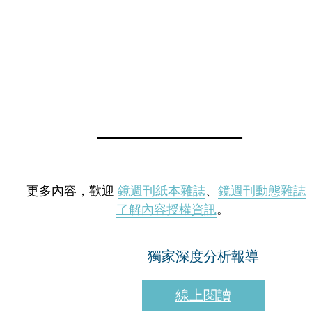
更多內容，歡迎
鏡週刊紙本雜誌
、
鏡週刊動態雜誌
了解內容授權資訊
。
獨家深度分析報導
線上閱讀