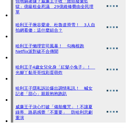
領地躺著賺？威廉王子收「致癌廢棄監
獄」億級租金惹議 29億維修費由全民埋
單
哈利王子揪谷愛凌、杜魯道滑雪！ 3人自
拍網看傻：這什麼組合？
哈利王子懶理官司風暴！ 勾梅根跑
Netflix派對破不合傳聞
哈利王子4歲女兒化身「紅髮小兔子」！
光腳丫黏哥哥找彩蛋萌炸
哈利王子隱私訴訟爆出調情私訊！ 喊女
記者「甜心」親親抱抱跑趴
威廉王子決心打破「備胎魔咒」！不讓夏
綠蒂、路易感覺「不重要」 防哈利悲劇
重演