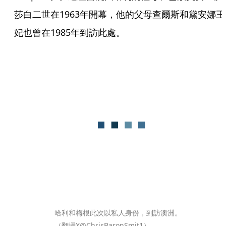
莎白二世在1963年開幕，他的父母查爾斯和黛安娜王
妃也曾在1985年到訪此處。
哈利和梅根此次以私人身份，到訪澳洲。
（翻攝X@ChrisBaronSmit1）