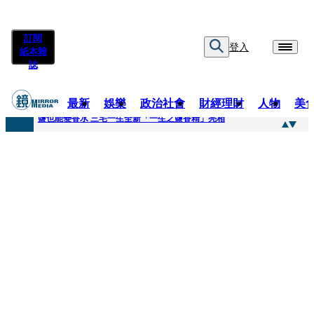
訂閱
登入
紙本雜
誌
最新
娛樂
政治社會
財經理財
人物
美
快訊
鹽也能變香水 三宅一生全新「一生之鹽香精」亮相
快訊
不堪妻子碎念情緒失控 桃園八旬翁毆妻致死檢聲押
快訊
蔡依珊撕掉「完美」標籤！ 認了「我也會崩潰」：傷口終究會癒合