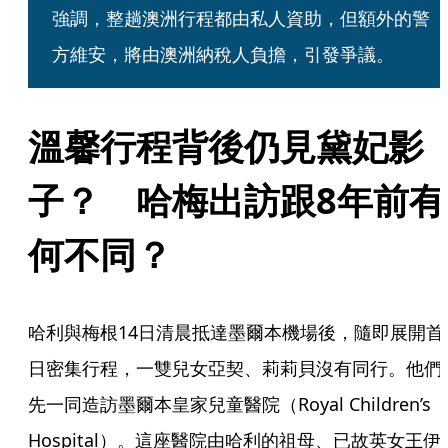
強調，整趟澳洲行程都由私人資助，但額外的警
方維安，將由澳洲納稅人負擔，引發爭議。
溫馨行程背後仍見黛妃影
子？　哈梅出訪跟8年前有
何不同？
哈利與梅根14日清晨抵達墨爾本機場後，隨即展開首
日密集行程，一雙兒女亞契、莉莉貝沒有同行。他們
先一同造訪墨爾本皇家兒童醫院（Royal Children’s 
Hospital）。這座醫院由哈利的祖母、已故英女王伊