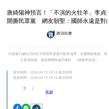
唐綺陽神預言！「不演的火牡羊」李貞
開撕民眾黨 網友朝聖：國師永遠是對
政治社會
今適逢53歲生日的牡羊座前民眾黨中配李貞秀，在遭開除黨籍、喪
立委資格後，徹底展開毀滅式爆料。（鏡報李智為）
發布時間：
2026.04.15 18:14
臺北時間
更新時間：
2026.04.15 18:14
臺北時間
文
吳妍