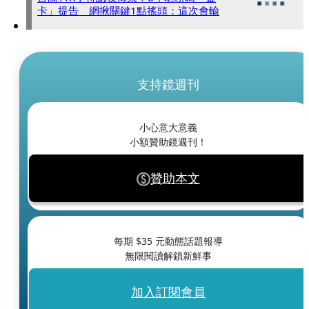
卡」提告 網揪關鍵1點搖頭：這次會輸
支持鏡週刊
小心意大意義
小額贊助鏡週刊！
贊助本文
每期 $
35
元動態話題報導
無限閱讀解鎖新鮮事
加入訂閱會員