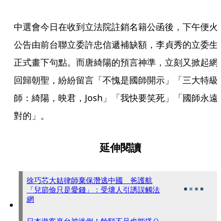
中選會今日在收到立法院註銷名籍公函後，下午便火
公告由前台聯立委許忠信遞補缺額，李貞秀的立委生
正式畫下句點。而唐綺陽的預言神準，立刻又掀起網
回歸朝聖，紛紛留言「不愧是國師開示」「三大特級
師：綺陽，映君，Josh」「我快要笑死」「國師永遠
對的」。
延伸閱讀
徐巧芯大姑律師棄保潛逃中國 爸護航
「兒節儉只是愛錢」：受壞人引誘誤觸法
網