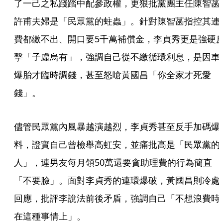
了一己之私踐踏中配參政權，更狠批黨團主任陳智菡
許甫夫婦是「民眾黨的蛀蟲」。針對陳智菡指控其連
費都繳不出、開口要5千萬補償金，李貞秀更是強硬
擊「子虛烏有」，強調自己從不繳循環利息，是因車
爆胎才臨時調錢，甚至怒嗆黃國昌「你全家才死愛
錢」。
儘管民眾黨內風暴越演越烈，李貞秀甚至反手加碼爆
料，證實自己曾檢舉高虹安，並痛批高是「民眾黨的
人」，連男友每月領50萬還要貪助理費的行為簡直
「不要臉」。面對李貞秀的連環爆破，黃國昌則冷處
回應，批評李說法前後矛盾，強調自己「不想浪費時
在這種事情上」。