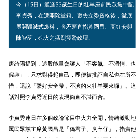
今（15日）適逢53歲生日的牡羊座前民眾黨中配
李貞秀，在遭開除黨籍、喪失立委資格後，徹底
展開毀滅式爆料，將矛頭直指黃國昌、高虹安與
陳智菡，砲火之猛烈震驚政壇。
唐綺陽提到，這股能量會讓人「不客氣、不溫情、也
假裝」，只求對得起自己，即便被批評自私也在所不
惜，還說「繫好安全帶，不演的火牡羊要來囉」。這
話對照李貞秀近日的表現簡直不謀而合。
李貞秀連日在多個政論節目中火力全開，情緒激動地
罵民眾黨主席黃國昌是「偽君子、臭卒仔」，指責他