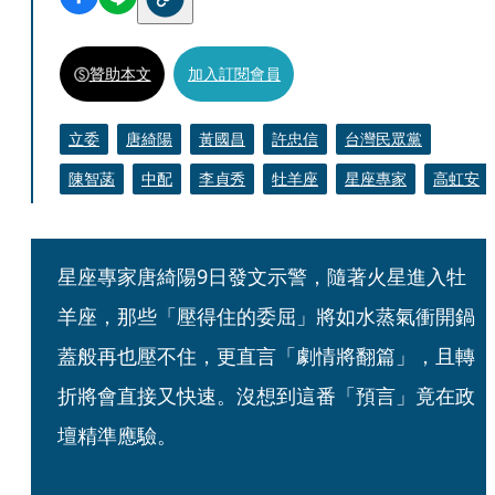
贊助本文
加入訂閱會員
立委
唐綺陽
黃國昌
許忠信
台灣民眾黨
陳智菡
中配
李貞秀
牡羊座
星座專家
高虹安
星座專家唐綺陽9日發文示警，隨著火星進入牡
羊座，那些「壓得住的委屈」將如水蒸氣衝開鍋
蓋般再也壓不住，更直言「劇情將翻篇」，且轉
折將會直接又快速。沒想到這番「預言」竟在政
壇精準應驗。