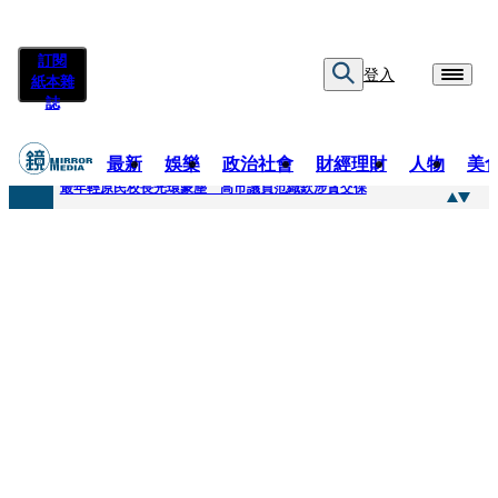
訂閱
登入
紙本雜
誌
最新
娛樂
政治社會
財經理財
人物
美
快訊
最年輕原民校長光環蒙塵 高市議員范織欽涉貪交保
快訊
「愛露奶」私訊流出！小24歲女友爆當小三「大鬧病房氣孕婦」 姜厚任不忍回應了
快訊
不堪病妻碎念桃園翁發狂砸死她 金屬拐杖斷兩截！媳見婆婆屍右臉全爛