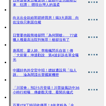
日本遊客來台被迷倒！餘額不足也能搭公
車 狂讚： 體現台灣人的溫柔
向太出全款給郭碧婷買房！揭3大原因 向
佐沒份只剩居住權
日警要他殺熊後卻問「為何開槍」 77歲
獵人獲最高法院判無罪！槍卻沒有了
唐禹哲、廖人帥、李唯楓閃兵自首！傳
「大前輩」坤達勸說 第4波起訴名單全曝
光
中國好色外交官中招！嫖妓遭設局「仙人
跳」 淪為間諜出賣國家機密
「川習會」預計5月登場！川普旋風訪中36
小時行程曝 傳參觀天壇、看閱兵儀式
百萬YTR丁特認收傳票！8年老粉為「金