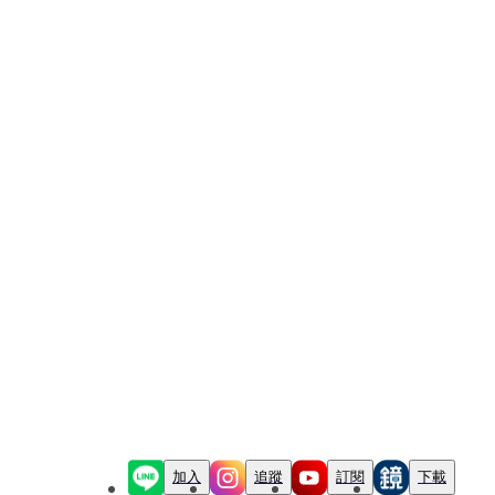
加入
追蹤
訂閱
下載