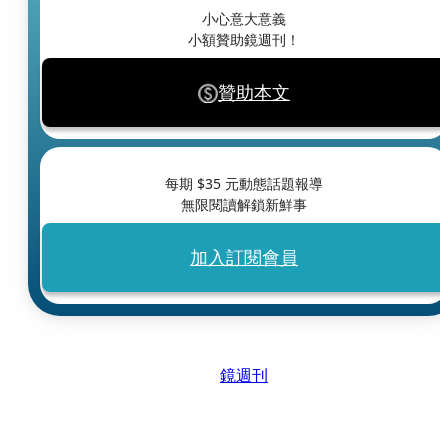
小心意大意義
小額贊助鏡週刊！
贊助本文
每期 $
35
元動態話題報導
無限閱讀解鎖新鮮事
加入訂閱會員
鏡週刊