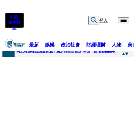
訂閱
登入
紙本雜
誌
最新
娛樂
政治社會
財經理財
人物
美
快訊
柯志恩過往言論遭起底！慈濟買疫苗挨詐10億 賴瑞隆轟翻車：應為當年錯誤道歉
快訊
善款不是私房錢！慈濟採購疫苗被騙10億沒報案遭炎上 基金會緊急說明
快訊
王凱靈堂遺照曝！選用3年前「白衣燦笑照」背後故事洋蔥超大顆... 70歲媽媽打破禁忌送愛子