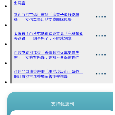
出惡言
恭迎白沙屯媽祖嘗到「這輩子最好吃粉
粿」 女信眾尋店貼文成團購現場
太浪費！白沙屯媽祖進香驚見「完整餐盒
丟路邊」 網全怒了：不吃就別拿
白沙屯媽祖進香「香燈腳搭火車集體失
態」 女乘客怒轟：媽祖不會保佑你們
住戶門口遭香燈腳「堆滿垃圾山」氣炸
網紅白沙屯進香獨留善後被讚爆
支持鏡週刊