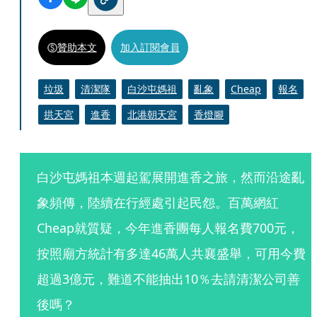
贊助本文
加入訂閱會員
垃圾
清潔隊
白沙屯媽祖
亂象
Cheap
報名
拱天宮
進香
北港朝天宮
香燈腳
白沙屯媽祖本週起駕展開進香之旅，然而沿途亂
象頻傳，陸續在行經處引起民怨。百萬網紅
Cheap就質疑，今年進香團每人報名費700元，
按照廟方統計有多達46萬人共襄盛舉，可用今費
超過3億元，難道不能抽出10％去請清潔公司善
後嗎？