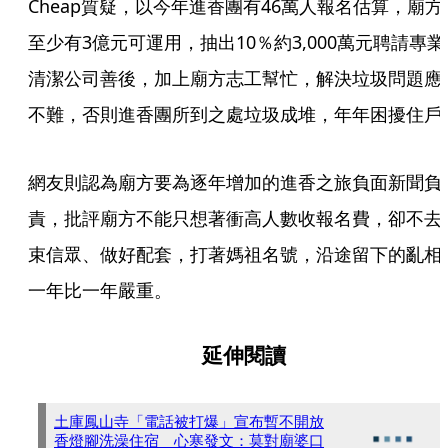
Cheap質疑，以今年進香團有46萬人報名估算，廟方
至少有3億元可運用，抽出10％約3,000萬元聘請專業
清潔公司善後，加上廟方志工幫忙，解決垃圾問題應
不難，否則進香團所到之處垃圾成堆，年年困擾住戶
網友則認為廟方要為逐年增加的進香之旅負面新聞負
責，批評廟方不能只想著衝高人數收報名費，卻不去
束信眾、做好配套，打著媽祖名號，沿途留下的亂相
一年比一年嚴重。
延伸閱讀
土庫鳳山寺「電話被打爆」宣布暫不開放
香燈腳洗澡住宿 心寒發文：莫對廟婆口