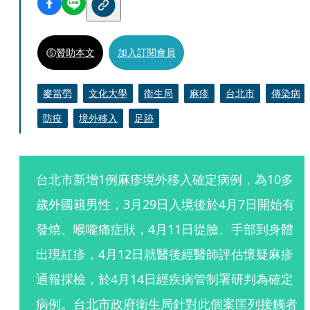
贊助本文
加入訂閱會員
麥當勞
文化大學
衛生局
麻疹
台北市
傳染病
防疫
境外移入
足跡
台北市新增1例麻疹境外移入確定病例，為10多
歲外國籍男性，3月29日入境後於4月7日開始有
發燒、喉嚨痛症狀，4月11日從臉、手部到身體
出現紅疹，4月12日就醫後經醫師評估懷疑麻疹
通報採檢，於4月14日經疾病管制署研判為確定
病例。台北市政府衛生局針對此個案匡列接觸者