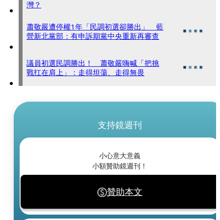
灣？
蕭敬嚴遭停權1年「民調初選卻勝出」 藍
營新北黨部：有申訴期黨中央重新再審查
議員初選民調勝出！ 蕭敬嚴嗨喊「把挑
戰扛在肩上」：走得坦蕩、走得無畏
支持鏡週刊
小心意大意義
小額贊助鏡週刊！
贊助本文