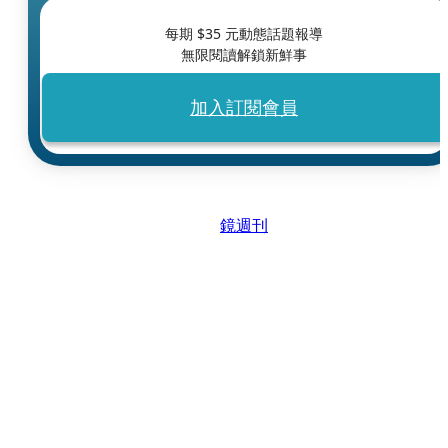
每期 $
35
元動態話題報導
無限閱讀解鎖新鮮事
加入訂閱會員
鏡週刊