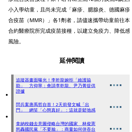
小入學幼童，且尚未完成「麻疹、腮腺炎、德國麻疹
合疫苗（MMR）」各1劑者，請儘速攜帶幼童前往本
合約醫療院所完成疫苗接種，以建立免疫力、降低感
風險。
延伸閱讀
追蹤器畫面曝光！李乾龍婉拒「維護協
助」 方仰寧：會請李乾龍、尹乃菁提供
證據
閃兵案唐禹哲自首！2天前發文喊「出
門」 網笑「心態真好」：這就是鬆弛感
拿納稅錢去意圖侵略台灣的國家 林俊憲
怒轟國民黨「不要臉」：商量如何併吞台