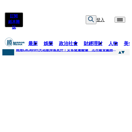
訂閱
登入
紙本雜
誌
最新
娛樂
政治社會
財經理財
人物
美
快訊
南港LaLaport天花板掉落意外！女客疑遭砸傷 北市建管處開罰30萬
快訊
川普又出招！多晶矽產品課15%關稅12月生效 經濟部回應了
快訊
美伊衝突要注意！ 台塑四寶7月營收齊揚股價抗跌