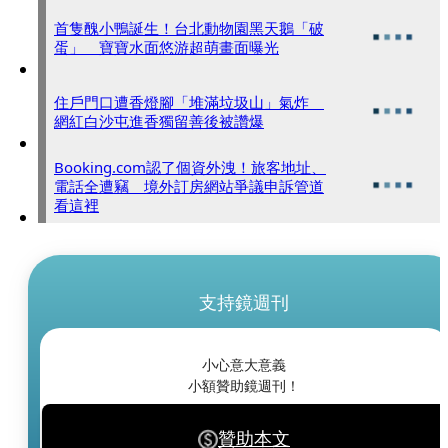
首隻醜小鴨誕生！台北動物園黑天鵝「破
蛋」 寶寶水面悠游超萌畫面曝光
住戶門口遭香燈腳「堆滿垃圾山」氣炸
網紅白沙屯進香獨留善後被讚爆
Booking.com認了個資外洩！旅客地址、
電話全遭竊 境外訂房網站爭議申訴管道
看這裡
支持鏡週刊
小心意大意義
小額贊助鏡週刊！
贊助本文