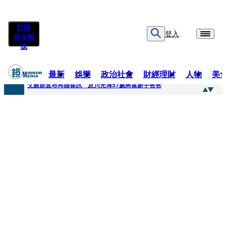
訂閱
登入
紙本雜
誌
最新
娛樂
政治社會
財經理財
人物
美
快訊
父親節宣布再婚喜訊 及川光博57歲將當新手爸爸
快訊
改姓斷開阿湯哥！20歲舒莉首登台「1人分飾4角」 觀眾驚艷：錯怪星二代了
快訊
「愛露奶」私訊流出！小24歲女友爆當小三「大鬧病房氣孕婦」 姜厚任不忍回應了