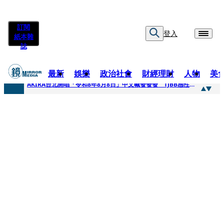
訂閱
登入
紙本雜
誌
最新
娛樂
政治社會
財經理財
人物
美
快訊
AKIRA台北開唱「令和8年8月8日」中文喊發發發 TJBB感性喊「謝謝AKIRA桑」
快訊
台灣新冠期間沒疫苗可打？ 律師列3款嗆：陳時中唯一擋的叫科興
快訊
沉寂12年…鐵肺歌后遇人生低谷 「遭親弟賞巴掌、父親出軌自己閨密」辛酸人生曝光