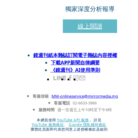
獨家深度分析報導
線上閱讀
鏡週刊紙本雜誌
訂閱電子雜誌
內容授權
下載APP
新聞自律綱要
《鏡週刊》AI使用準則
客服信箱
MM-onlineservice@mirrormedia.mg
客服電話
02-6633-3966
服務時間
週一至週五上午10時至下午6時
本網頁使用
YouTube API 服務
， 詳見
YouTube 服務條款
、
Google 隱私權與條款
瀏覽此頁面即代表您同意上述授權條款及細則