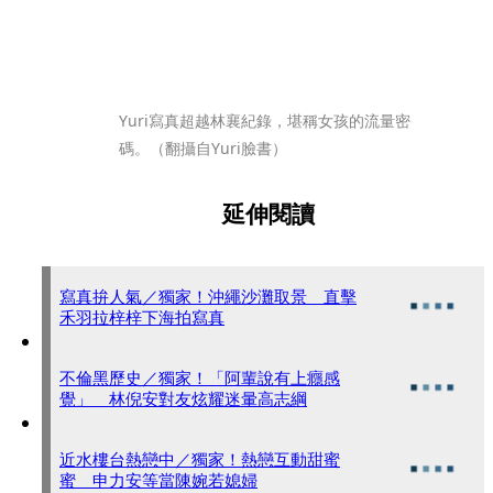
Yuri寫真超越林襄紀錄，堪稱女孩的流量密
碼。（翻攝自Yuri臉書）
延伸閱讀
寫真拚人氣／獨家！沖繩沙灘取景 直擊
禾羽拉梓梓下海拍寫真
不倫黑歷史／獨家！「阿輩說有上癮感
覺」 林倪安對友炫耀迷暈高志綱
近水樓台熱戀中／獨家！熱戀互動甜蜜
蜜 申力安等當陳婉若媳婦