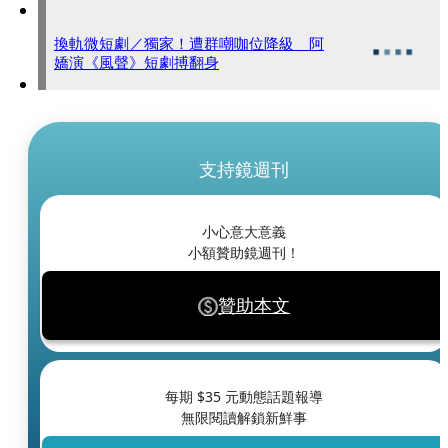
換軌微短劇／獨家！遭群嘲咖位降級 阿
嬌演《風聲》短劇搏翻身
支持鏡週刊
小心意大意義
小額贊助鏡週刊！
贊助本文
每期 $
35
元動態話題報導
無限閱讀解鎖新鮮事