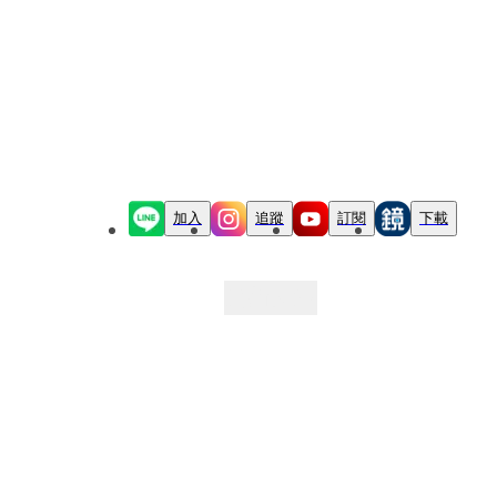
加入
追蹤
訂閱
下載
最新文章