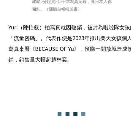
峮峮5分鐘賣出5千本寫真紀錄，連日本人都
嚇到。（翻攝自峮峮臉書）
Yuri（陳怡叡）拍寫真就因熱銷，被封為啦啦隊女孩
「流量密碼」。代表作便是2023年推出樂天女孩個人
寫真桌曆《BECAUSE OF Yu》，預購一開放就造成熱
銷，銷售量大幅超越林襄。