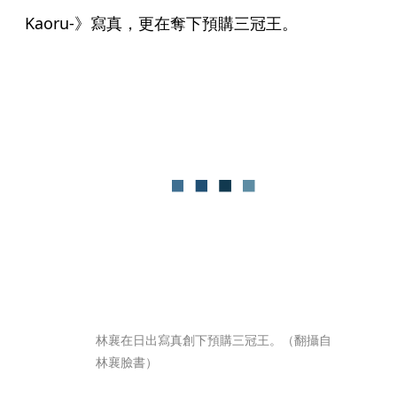
Kaoru-》寫真，更在奪下預購三冠王。
林襄在日出寫真創下預購三冠王。（翻攝自
林襄臉書）