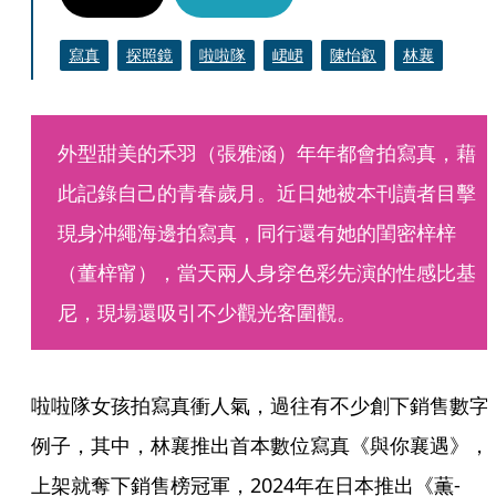
寫真
探照鏡
啦啦隊
峮峮
陳怡叡
林襄
外型甜美的禾羽（張雅涵）年年都會拍寫真，藉
此記錄自己的青春歲月。近日她被本刊讀者目擊
現身沖繩海邊拍寫真，同行還有她的閨密梓梓
（董梓甯），當天兩人身穿色彩先演的性感比基
尼，現場還吸引不少觀光客圍觀。
啦啦隊女孩拍寫真衝人氣，過往有不少創下銷售數字
例子，其中，林襄推出首本數位寫真《與你襄遇》，
上架就奪下銷售榜冠軍，2024年在日本推出《薫-