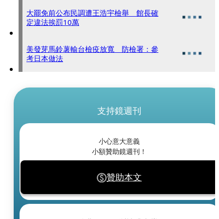
大罷免前公布民調遭王浩宇檢舉 館長確
定違法挨罰10萬
美發芽馬鈴薯輸台檢疫放寬 防檢署：參
考日本做法
支持鏡週刊
小心意大意義
小額贊助鏡週刊！
贊助本文