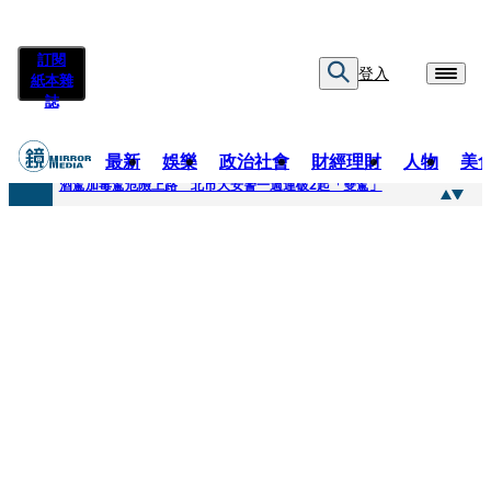
訂閱
登入
紙本雜
誌
最新
娛樂
政治社會
財經理財
人物
美
快訊
酒駕加毒駕危險上路 北市大安警一週連破2起「雙駕」
快訊
Ozone黃文廷、FEniX夏浦洋組「神隊友」 邱以太、林亭莉熱血狂奔殺青淚崩
快訊
AKIRA台北唱到一半突收兒子告白「爸爸I LOVE YOU」 驚喜林志玲同步曝光父親節「披薩蛋糕」