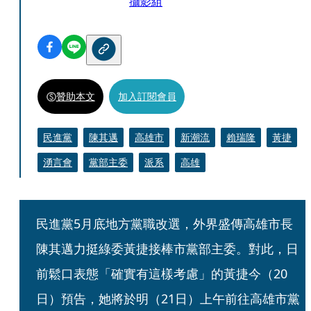
攝影組
贊助本文
加入訂閱會員
民進黨
陳其邁
高雄市
新潮流
賴瑞隆
黃捷
湧言會
黨部主委
派系
高雄
民進黨5月底地方黨職改選，外界盛傳高雄市長
陳其邁力挺綠委黃捷接棒市黨部主委。對此，日
前鬆口表態「確實有這樣考慮」的黃捷今（20
日）預告，她將於明（21日）上午前往高雄市黨