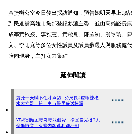
黃捷辦公室今日發出採訪通知，預告她明天早上9點
到民進黨高雄市黨部登記參選主委，並由高雄議長康
成率黃秋媖、李雅慧、黃飛鳳、鄭孟洳、湯詠瑜、陳
文、李雨庭等多位女性議員及議員參選人與服務處代
陪同現身，主打女力集結。
延伸閱讀
裝死一天瞞不住才承認…分局長4處噴辣椒
水未立即上報 中市警局移送檢調
YT揭割頸案乾哥乾妹個資 楊父看完批2人
毫無悔意：有些內容連我都不知