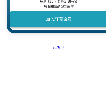
每期 $
35
元動態話題報導
無限閱讀解鎖新鮮事
加入訂閱會員
鏡週刊