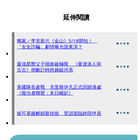
延伸閱讀
獨家／李安新片《金山》5/18開拍！
「女女詐騙」劇情曝光誰來演？
最強星際父子檔衝破極限 《曼達洛人與
古古》倒數計時跨越銀河系
美國隊長參戰 克里斯伊凡正式回歸漫威
《復仇者聯盟：末日崛起》
妮可基嫚解鎖新技能 受訓當臨終陪伴員