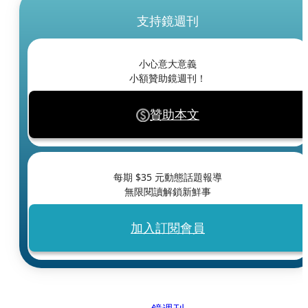
支持鏡週刊
小心意大意義
小額贊助鏡週刊！
贊助本文
每期 $
35
元動態話題報導
無限閱讀解鎖新鮮事
加入訂閱會員