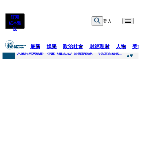
訂閱
登入
紙本雜
誌
最新
娛樂
政治社會
財經理財
人物
美
快訊
六強片齊聚桃影 小薰《祖先鬼》回桃影娘家 《長安的荔枝》桃影加映一票難求
快訊
慈濟買BNT遭詐10.6億！ 醫揭蔣萬安「翻車現場」：陳時中當年是阻止被騙
快訊
涉貪名師捲霸凌1／毆打女師挨告獲不起訴 他狠嗆原告：會讓妳一無所有