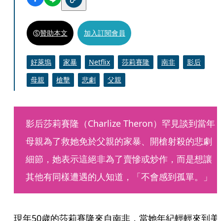
贊助本文
加入訂閱會員
好萊塢
家暴
Netflix
莎莉賽隆
南非
影后
母親
槍擊
悲劇
父親
影后莎莉賽隆（Charlize Theron）罕見談到當年
母親為了救她免於父親的家暴、開槍射殺的悲劇
細節，她表示這絕非為了賣慘或炒作，而是想讓
其他有同樣遭遇的人知道，「不會感到孤單。」
現年50歲的莎莉賽隆來自南非，當她年紀輕輕來到美