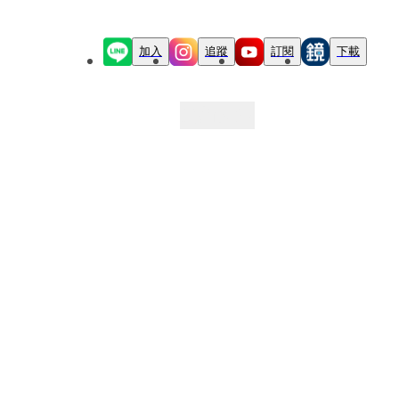
加入
追蹤
訂閱
下載
最新文章