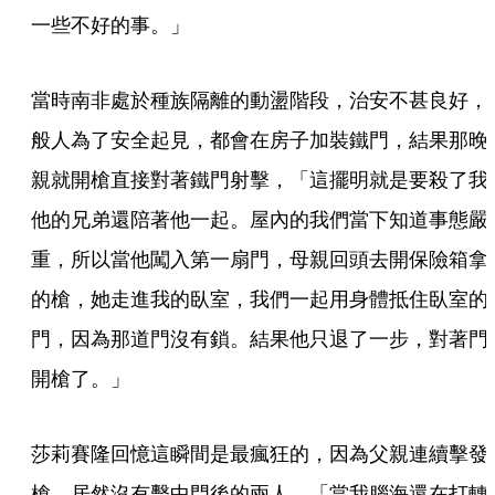
一些不好的事。」
當時南非處於種族隔離的動盪階段，治安不甚良好，
般人為了安全起見，都會在房子加裝鐵門，結果那晚
親就開槍直接對著鐵門射擊，「這擺明就是要殺了我
他的兄弟還陪著他一起。屋內的我們當下知道事態嚴
重，所以當他闖入第一扇門，母親回頭去開保險箱拿
的槍，她走進我的臥室，我們一起用身體抵住臥室的
門，因為那道門沒有鎖。結果他只退了一步，對著門
開槍了。」
莎莉賽隆回憶這瞬間是最瘋狂的，因為父親連續擊發
槍、居然沒有擊中門後的兩人，「當我腦海還在打轉