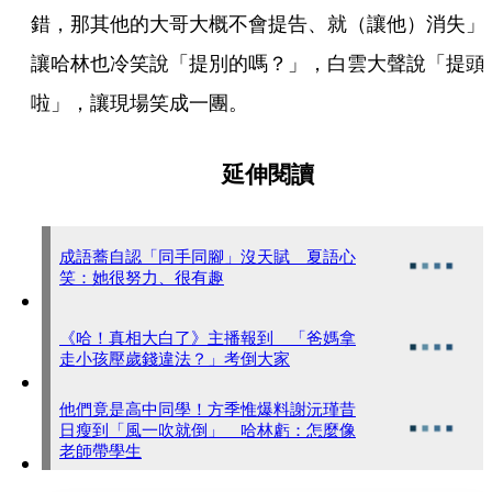
錯，那其他的大哥大概不會提告、就（讓他）消失」
讓哈林也冷笑說「提別的嗎？」，白雲大聲說「提頭
啦」，讓現場笑成一團。
延伸閱讀
成語蕎自認「同手同腳」沒天賦 夏語心
笑：她很努力、很有趣
《哈！真相大白了》主播報到 「爸媽拿
走小孩壓歲錢違法？」考倒大家
他們竟是高中同學！方季惟爆料謝沅瑾昔
日瘦到「風一吹就倒」 哈林虧：怎麼像
老師帶學生