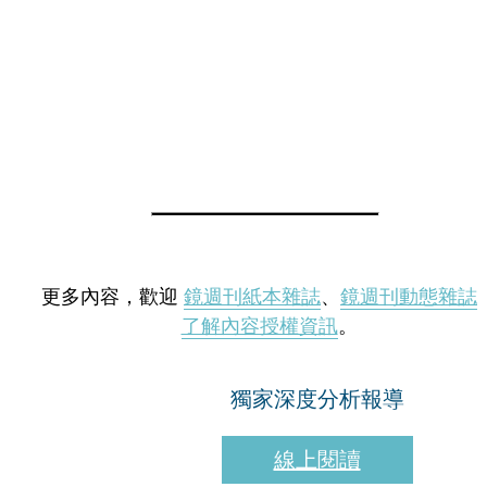
更多內容，歡迎
鏡週刊紙本雜誌
、
鏡週刊動態雜誌
了解內容授權資訊
。
獨家深度分析報導
線上閱讀