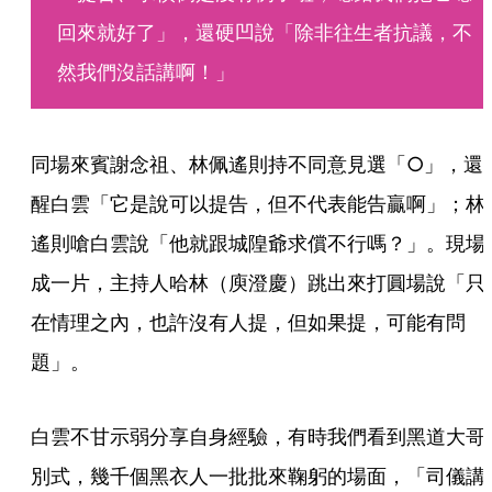
回來就好了」，還硬凹說「除非往生者抗議，不
然我們沒話講啊！」
同場來賓謝念祖、林佩遙則持不同意見選「○」，還
醒白雲「它是說可以提告，但不代表能告贏啊」；林
遙則嗆白雲說「他就跟城隍爺求償不行嗎？」。現場
成一片，主持人哈林（庾澄慶）跳出來打圓場說「只
在情理之內，也許沒有人提，但如果提，可能有問
題」。
白雲不甘示弱分享自身經驗，有時我們看到黑道大哥
別式，幾千個黑衣人一批批來鞠躬的場面，「司儀講