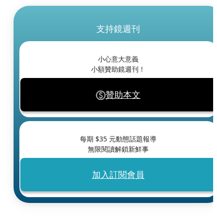
支持鏡週刊
小心意大意義
小額贊助鏡週刊！
贊助本文
每期 $
35
元動態話題報導
無限閱讀解鎖新鮮事
加入訂閱會員