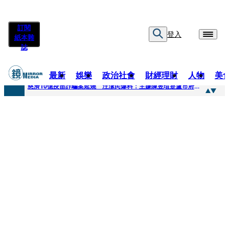
訂閱
登入
紙本雜
誌
最新
娛樂
政治社會
財經理財
人物
美
快訊
慈濟10億疫苗詐騙案延燒 汪潔民爆料：主嫌陳昱瑄是盧市府法律顧問
快訊
桃園平鎮凶殺命案！85歲婦倒臥血泊慘死 丈夫遭帶回偵訊
快訊
拖吊車載運轎車突鬆脫滑落 後方車輛全嚇壞