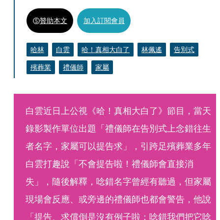
贊助本文
加入訂閱會員
哈林
白雲
哈！真相大白了
林佩遙
告別式
殯葬業
禮儀師
家屬
白雲近日上公視《哈！真相大白了》節目，當天
錄影製作單位出題「禮儀師在告別式上念錯往生
者名字，家屬可以提告求」，引跨足殯葬業多年
白雲打趣說「不會提告啦！禮儀師會直接消
失」，隨後解釋，唸錯名字曾經有聽過，但家屬
現場會反應、或旁邊的禮儀師也都會警告，他說
「提告、求償倒是沒有例子啦；唸錯我們把它唸