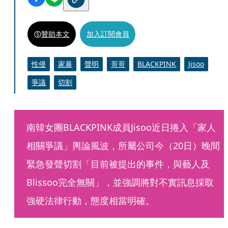
贊助本文
加入訂閱會員
性侵
家暴
聲明
哥哥
BLACKPINK
Jisoo
爭議
切割
南韓女團BLACKPINK成員Jisoo近日捲入「家人
相關爭議」輿論風波，所屬公司今（20日）晚間
緊急發聲切割「目前被提出的事件，與藝人及
Blissoo完全無關」，並強調將對不實訊息採取
強硬法律行動，態度相當明確。