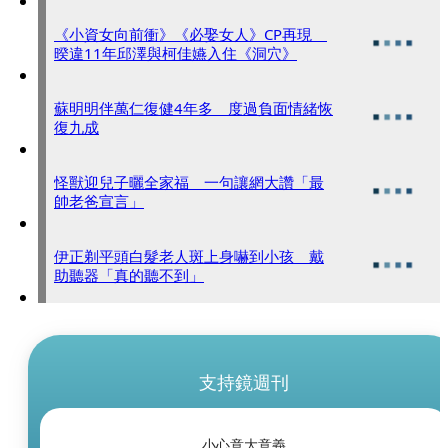
《小資女向前衝》《必娶女人》CP再現
暌違11年邱澤與柯佳嬿入住《洞穴》
蘇明明伴萬仁復健4年多 度過負面情緒恢
復九成
怪獸迎兒子曬全家福 一句讓網大讚「最
帥老爸宣言」
伊正剃平頭白髮老人斑上身嚇到小孩 戴
助聽器「真的聽不到」
支持鏡週刊
小心意大意義