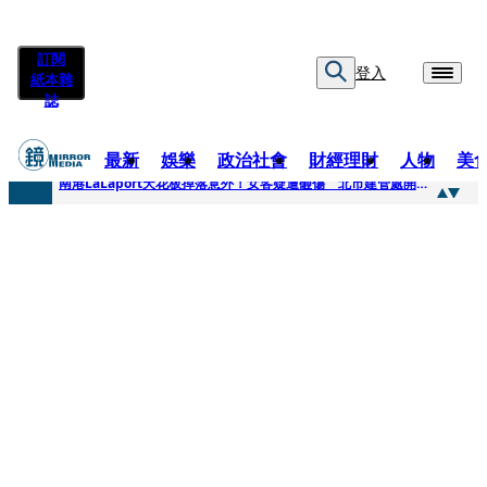
訂閱
登入
紙本雜
誌
最新
娛樂
政治社會
財經理財
人物
美
快訊
南港LaLaport天花板掉落意外！女客疑遭砸傷 北市建管處開罰30萬
快訊
川普又出招！多晶矽產品課15%關稅12月生效 經濟部回應了
快訊
美伊衝突要注意！ 台塑四寶7月營收齊揚股價抗跌