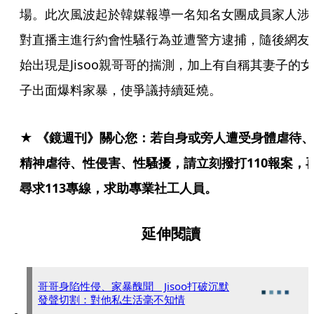
場。此次風波起於韓媒報導一名知名女團成員家人涉
對直播主進行約會性騷行為並遭警方逮捕，隨後網友
始出現是Jisoo親哥哥的揣測，加上有自稱其妻子的女
子出面爆料家暴，使爭議持續延燒。
★ 《鏡週刊》關心您：若自身或旁人遭受身體虐待、
精神虐待、性侵害、性騷擾，請立刻撥打110報案，
尋求113專線，求助專業社工人員。
延伸閱讀
哥哥身陷性侵、家暴醜聞 Jisoo打破沉默
發聲切割：對他私生活毫不知情