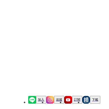
加入
追蹤
訂閱
下載