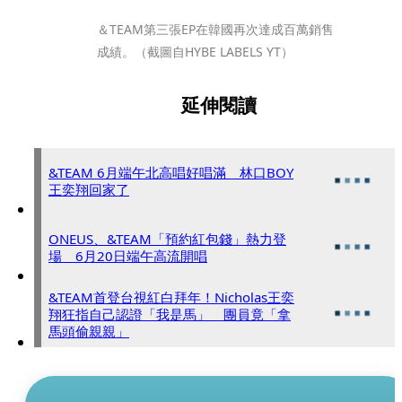
＆TEAM第三張EP在韓國再次達成百萬銷售
成績。（截圖自HYBE LABELS YT）
延伸閱讀
&TEAM 6月端午北高唱好唱滿 林口BOY
王奕翔回家了
ONEUS、&TEAM「預約紅包錢」熱力登
場 6月20日端午高流開唱
&TEAM首登台視紅白拜年！Nicholas王奕
翔狂指自己認證「我是馬」 團員竟「拿
馬頭偷親親」