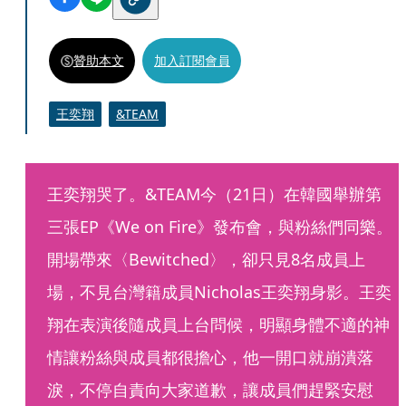
贊助本文
加入訂閱會員
王奕翔
&TEAM
王奕翔哭了。&TEAM今（21日）在韓國舉辦第
三張EP《We on Fire》發布會，與粉絲們同樂。
開場帶來〈Bewitched〉，卻只見8名成員上
場，不見台灣籍成員Nicholas王奕翔身影。王奕
翔在表演後隨成員上台問候，明顯身體不適的神
情讓粉絲與成員都很擔心，他一開口就崩潰落
淚，不停自責向大家道歉，讓成員們趕緊安慰