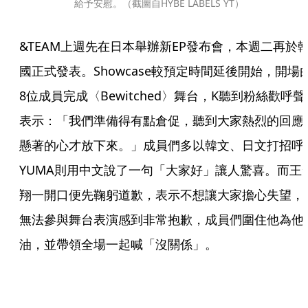
給予安慰。（截圖自HYBE LABELS YT）
&TEAM上週先在日本舉辦新EP發布會，本週二再於
國正式發表。Showcase較預定時間延後開始，開場
8位成員完成〈Bewitched〉舞台，K聽到粉絲歡呼聲
表示：「我們準備得有點倉促，聽到大家熱烈的回應
懸著的心才放下來。」成員們多以韓文、日文打招呼
YUMA則用中文說了一句「大家好」讓人驚喜。而王
翔一開口便先鞠躬道歉，表示不想讓大家擔心失望，
無法參與舞台表演感到非常抱歉，成員們圍住他為他
油，並帶領全場一起喊「沒關係」。