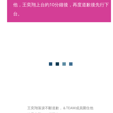
他，王奕翔上台約10分鐘後，再度道歉後先行下
台。
王奕翔落淚不斷道歉，＆TEAM成員圍住他