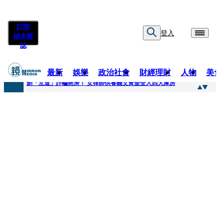
訂閱
登入
紙本雜
誌
最新
娛樂
政治社會
財經理財
人物
美
快訊
創「互道」詐騙慈濟！ 女律師供養義父黃金全入四大庫房
快訊
前時力黨魁表態「反對刪公視預算」 盼在野三思：改凍結處理受質疑項目
快訊
六強片齊聚桃影 小薰《祖先鬼》回桃影娘家 《長安的荔枝》桃影加映一票難求