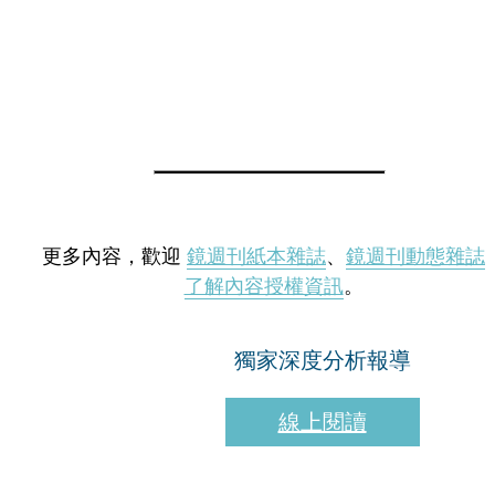
更多內容，歡迎
鏡週刊紙本雜誌
、
鏡週刊動態雜誌
了解內容授權資訊
。
獨家深度分析報導
線上閱讀