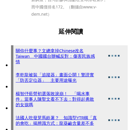
而中國僅排名172。（翻攝自www.v-
dem.net）
延伸閱讀
關你什麼事？文總拿掉Chinese改名
Taiwan 中國國台辦喊反對：傷害民族感
情
李乾龍被裝「追蹤器」畫面公開！警證實
「防丟定位器」 主要用途曝光
楊智伃藍營初選落敗淚崩！ 「喝水事
件」當事人陳聖文看不下去：對得起勇敢
的女孩嗎
法國人吃發芽馬鈴薯？ 知識型YTR稱「真
的會吃」揭辨識方式：龍葵鹼含量差不多