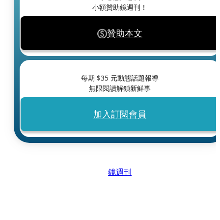
小額贊助鏡週刊！
贊助本文
每期 $
35
元動態話題報導
無限閱讀解鎖新鮮事
加入訂閱會員
鏡週刊