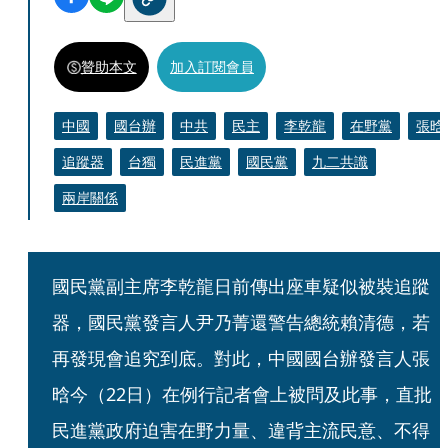
贊助本文
加入訂閱會員
中國
國台辦
中共
民主
李乾龍
在野黨
張晗
追蹤器
台獨
民進黨
國民黨
九二共識
兩岸關係
國民黨副主席李乾龍日前傳出座車疑似被裝追蹤
器，國民黨發言人尹乃菁還警告總統賴清德，若
再發現會追究到底。對此，中國國台辦發言人張
晗今（22日）在例行記者會上被問及此事，直批
民進黨政府迫害在野力量、違背主流民意、不得