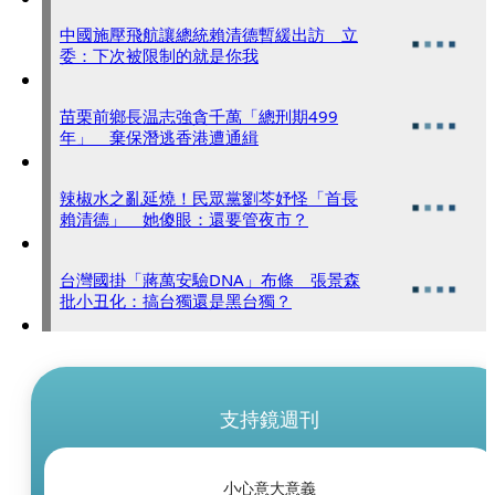
中國施壓飛航讓總統賴清德暫緩出訪 立
委：下次被限制的就是你我
苗栗前鄉長温志強貪千萬「總刑期499
年」 棄保潛逃香港遭通緝
辣椒水之亂延燒！民眾黨劉芩妤怪「首長
賴清德」 她傻眼：還要管夜市？
台灣國掛「蔣萬安驗DNA」布條 張景森
批小丑化：搞台獨還是黑台獨？
支持鏡週刊
小心意大意義