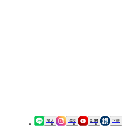
加入
追蹤
訂閱
下載