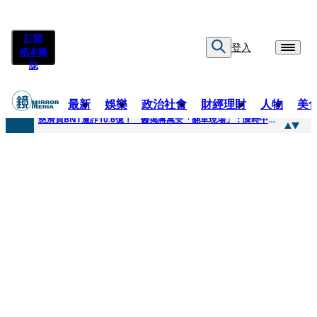
訂閱
登入
紙本雜
誌
最新
娛樂
政治社會
財經理財
人物
美
快訊
慈濟買BNT遭詐10.6億！ 醫揭蔣萬安「翻車現場」：陳時中當年是阻止被騙
快訊
慈濟挨詐十億／跟陳時中道歉？ 蔣萬安嗆：當時政府買夠疫苗民間就不用採購
快訊
員工建文陪睡機場爆紅！狂接20業配 Joeman幫算「買房頭期款」驚喊：換作我也想離職