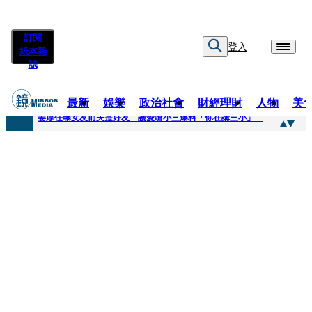
訂閱
登入
紙本雜
誌
最新
娛樂
政治社會
財經理財
人物
美
快訊
姜厚任曝女友前夫是好友 護愛嗆小三爆料「你在講三小」
快訊
劉畊宏將登《披荊斬棘》call周杰倫求救 周董「3字建議」他無奈：這不是健美比賽！
快訊
【台中戰局特輯】何欣純支持度暴增 藍營民調老劇本急救援