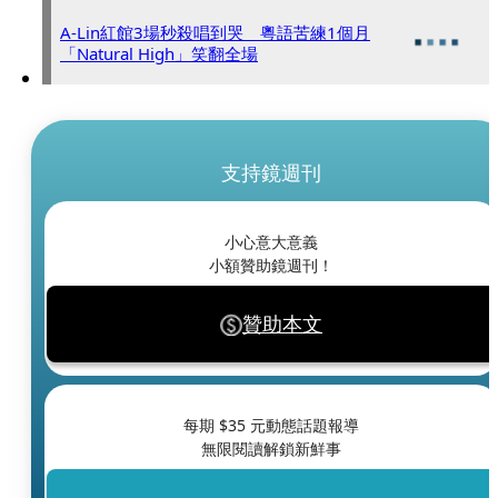
A-Lin紅館3場秒殺唱到哭 粵語苦練1個月
「Natural High」笑翻全場
支持鏡週刊
小心意大意義
小額贊助鏡週刊！
贊助本文
每期 $
35
元動態話題報導
無限閱讀解鎖新鮮事