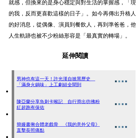
就感，但換來的是身心穩定與對生活的掌握感，「現
的我，反而更喜歡這樣的日子」。如今再傳出升格人
的好消息，從偶像、演員到餐飲人，再到準爸爸，他
人生軌跡也被不少粉絲形容是「最真實的轉場」。
延伸閱讀
男神也有這一天！許光漢自掀黑歷史
「滿身火鍋味」上工劇組全聞到
陳亞蘭分享魚刺卡喉記 自行滑出彷彿粉
紅超跑有保佑
簡嫚書揪合體老戲骨 《我的意外父母》
直擊長照痛點