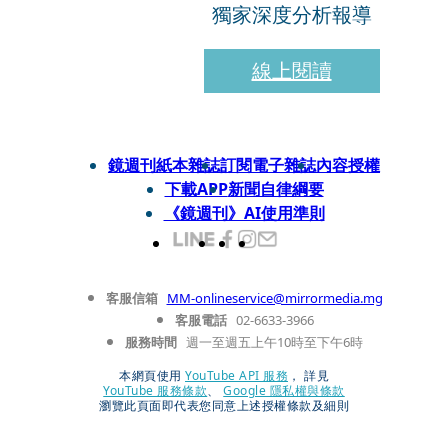
獨家深度分析報導
線上閱讀
鏡週刊紙本雜誌
訂閱電子雜誌
內容授權
下載APP
新聞自律綱要
《鏡週刊》AI使用準則
客服信箱
MM-onlineservice@mirrormedia.mg
客服電話
02-6633-3966
服務時間
週一至週五上午10時至下午6時
本網頁使用
YouTube API 服務
， 詳見
YouTube 服務條款
、
Google 隱私權與條款
瀏覽此頁面即代表您同意上述授權條款及細則