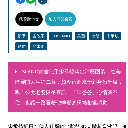
贊助本文
加入訂閱會員
懷孕
吉他手
FTISLAND
美國
老婆
宋承炫
結婚
小太陽
FTISLAND前吉他手宋承炫淡出演藝圈後，在美
國展開人生第二幕，如今再迎來全新身份升級，
親自公開老婆懷孕喜訊，「準爸爸」心情藏不
住，也讓一路看著他轉變的粉絲相當感動。
宋承炫近日在個人社群曬出胎兒3D立體超音波照，並