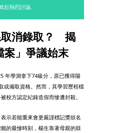
次掀起熱烈討論。
系取消錄取？　揭
程檔案」爭議始末
5 年學測拿下74級分，原已獲得陽
取或備取資格。然而，其學習歷程檔
終被校方認定紀錄造假而慘遭封殺。
，表示若能重來會更嚴謹標記獎狀名
標籤的最慘時刻，楊生靠著母親的鼓