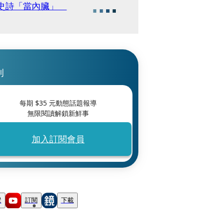
馬史詩「當內臟」
刊
每期 $
35
元動態話題報導
無限閱讀解鎖新鮮事
加入訂閱會員
蹤
訂閱
下載