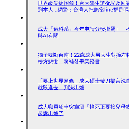
世界級失物招領！台大學生證從埃及回家
到本人...網驚：台灣人把脆當line群是嗎
成大「這科系」今年申請分發掛蛋！ 
與AI有關
獨子魂斷台南！22歲成大男大生對撞左
校方悲慟：將補發畢業證書
「要上世界頭條」成大碩士帶刀揚言洗
就殺進去 判決出爐
成大職員駕車突癲癇「撞死正要接兒母
起訴出爐了