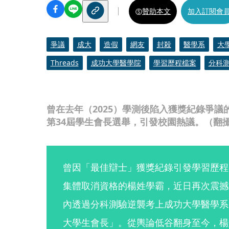
贊助本文
加入訂閱會
爭議
成大
造假
網友
封殺
醫學系
大
Threads
成功大學醫學院
學習歷程檔案
分科
曾在去年（2025）學測後陷入獲獎紀錄爭
第34屆學生會長選舉，引發校園熱議。（翻攝自i
曾因「最佳辯士」獲獎紀錄引發學習歷程
集體取消資格的楊姓學霸，近日再次震撼
內透過分科測驗逆襲考上成功大學醫學系
大學生會長」。從輿論低谷翻身至今，楊