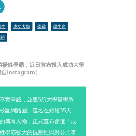
員
學生
成功大學
學霸
學生會
測驗
議的楊姓學霸，近日宣布投入成功大學
nstagram）
不實爭議，並遭5所大學醫學系
校園網路圈。這名在短短35天
的傳奇人物，正式宣布參選「成
姓學霸強大的抗壓性與對公共事