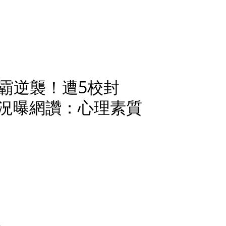
霸逆襲！遭5校封
 現況曝網讚：心理素質