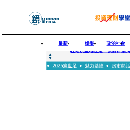
最新
娛樂
政治社會
快訊
杜絕洗產地疑慮 張嘉郡堅
2026瘋世足
快訊
魅力基隆
房市熱
「簽名牆變戰場！」饒河夜
快訊
一起往好命路出發1／占星第