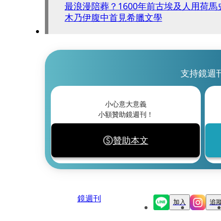
最浪漫陪葬？1600年前古埃及人用荷
木乃伊腹中首見希臘文學
支持鏡週
小心意大意義
小額贊助鏡週刊！
贊助本文
鏡週刊
加入
追