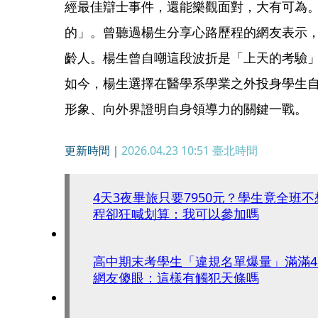
經最佳辯士事件，還能樂觀面對，大有可為
的」。曾聽過楊生分享心路歷程的網友表示
齡人。楊生曾自嘲這段波折是「上天的考驗
如今，楊生選擇在醫學系學業之外投身學生
形象、向外界證明自身領導力的關鍵一戰。
更新時間｜
2026.04.23 10:51
臺北時間
4天3夜畢旅只要7950元？學生竟全班
程卻狂喊划算：我可以參加嗎
高中期末考學生「違規名單爆量」滿滿
網友傻眼：這樣有觸犯天條嗎