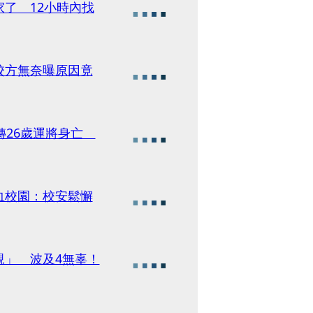
了 12小時內找
校方無奈曝原因竟
轉26歲運將身亡
血校園：校安鬆懈
親」 波及4無辜！