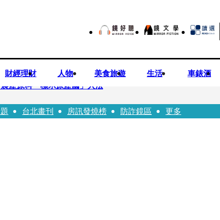
財經理財
人物
美食旅遊
生活
車錶酒
持農產原料「標示原產國」入法
話題
台北畫刊
房訊發燒榜
防詐鏡區
更多
市小吃店把簽名塗掉 沈伯洋：舉雙手贊成
一品牌 唐綺陽1秒帶入星座世界