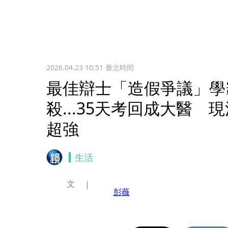
2026.04.23 10:51
臺北時間
最佳辯士「造假爭議」學
殺...35天考回成大醫
超強
生活
文
彭薇