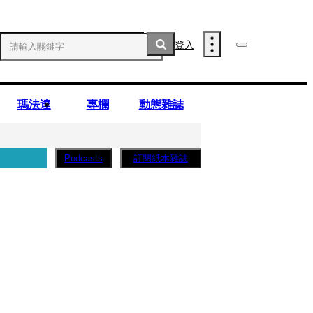
登入
瑪法達
專欄
動態雜誌
訂閱紙本雜誌
Podcasts