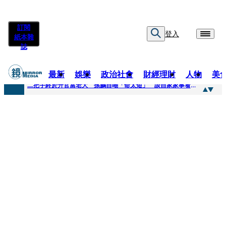
訂閱
登入
紙本雜
誌
最新
娛樂
政治社會
財經理財
人物
美
快訊
二把手終於升官當老大 孫鵬自嘲「命太短」 談自家家事看超開：誰家鍋底沒灰塵
快訊
蔡英文做2件事「嚇壞一堆人」 黃暐瀚分析台東戰況：變成五五波
快訊
未禮讓行人罰6000元沒繳 租車公司竟爆欠235萬公法債務！負責人急出面