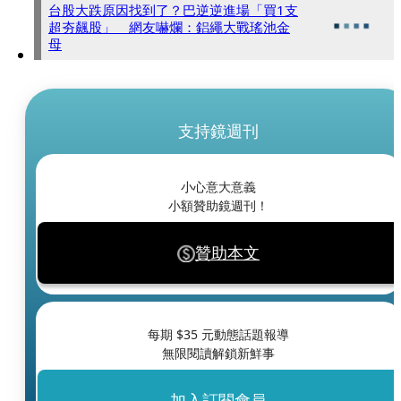
台股大跌原因找到了？巴逆逆進場「買1支
超夯飆股」 網友嚇爛：鋁繩大戰瑤池金
母
支持鏡週刊
小心意大意義
小額贊助鏡週刊！
贊助本文
每期 $
35
元動態話題報導
無限閱讀解鎖新鮮事
加入訂閱會員