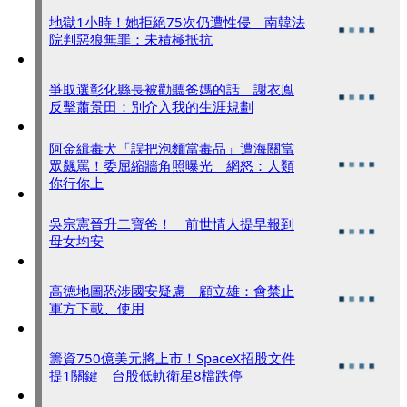
地獄1小時！她拒絕75次仍遭性侵 南韓法
院判惡狼無罪：未積極抵抗
爭取選彰化縣長被勸聽爸媽的話 謝衣鳯
反擊蕭景田：別介入我的生涯規劃
阿金緝毒犬「誤把泡麵當毒品」遭海關當
眾飆罵！委屈縮牆角照曝光 網怒：人類
你行你上
吳宗憲晉升二寶爸！ 前世情人提早報到
母女均安
高德地圖恐涉國安疑慮 顧立雄：會禁止
軍方下載、使用
籌資750億美元將上市！SpaceX招股文件
提1關鍵 台股低軌衛星8檔跌停