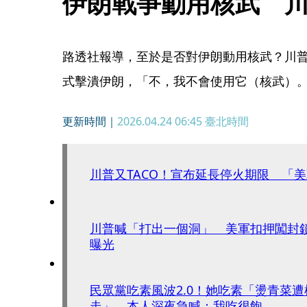
伊朗戰爭動用核武　
路透社報導，至於是否對伊朗動用核武？川
式擊潰伊朗，「不，我不會使用它（核武）
更新時間｜
2026.04.24 06:45
臺北時間
川普又TACO！宣布延長停火期限 「
川普喊「打出一個洞」 美軍扣押闖封
曝光
民眾黨吃素風波2.0！她吃素「燙青菜
走」 本人深夜急喊：我吃很飽