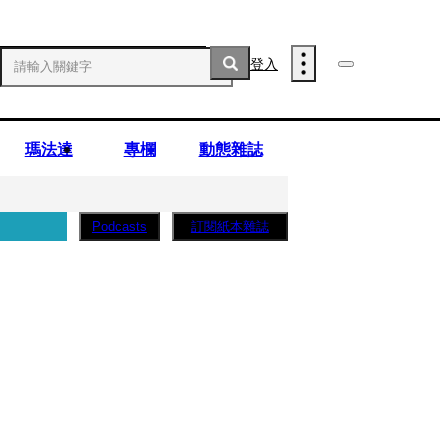
登入
瑪法達
專欄
動態雜誌
訂閱紙本雜誌
Podcasts