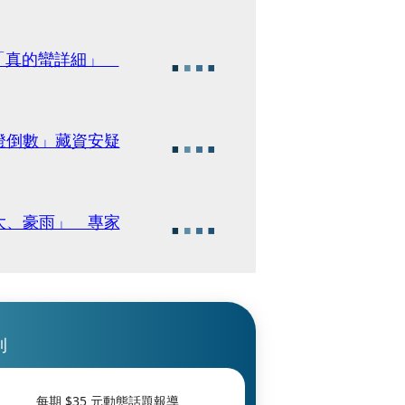
讚「真的蠻詳細」
燈倒數」藏資安疑
大、豪雨」 專家
刊
每期 $
35
元動態話題報導