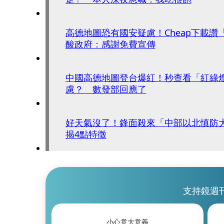
高德地圖恐有國安疑慮！Cheap下載
酸政府：感謝免費宣傳
中國高德地圖登台爆紅！秒查看「紅綠
慮？ 數發部回應了
好天氣沒了！鋒面殺來「中部以北慎防
揭4點特徵
支持鏡週
小心意大意義