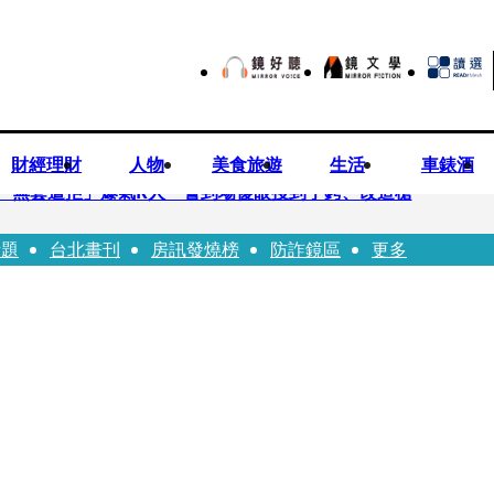
財經理財
人物
美食旅遊
生活
車錶酒
「無套遭拒」爆氣K人 警到場傻眼搜到手銬、改造槍
話題
台北畫刊
房訊發燒榜
防詐鏡區
更多
erdose〉一響全場尖叫「I Love You Taipei」
前職棒投手」！ 她甜讚老公「投球速度快」：擄獲我的心