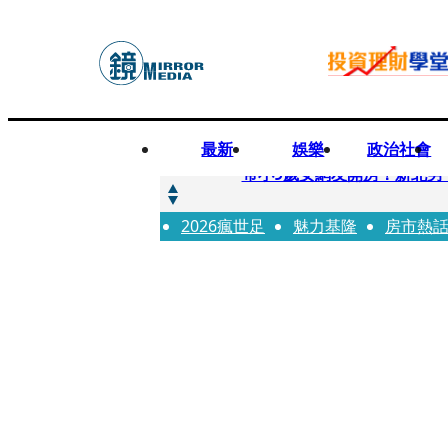
最新
娛樂
政治社會
快訊
帶小9歲女網友開房！新北男
2026瘋世足
快訊
魅力基隆
房市熱
natori再訪台北人氣爆棚 〈Ov
快訊
42歲情色片女星宣布閃嫁「