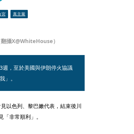
白宮
真主黨
X@WhiteHouse）
3週，至於美國與伊朗停火協議
我」。
會見以色列、黎巴嫩代表，結束後川
場會見「非常順利」。