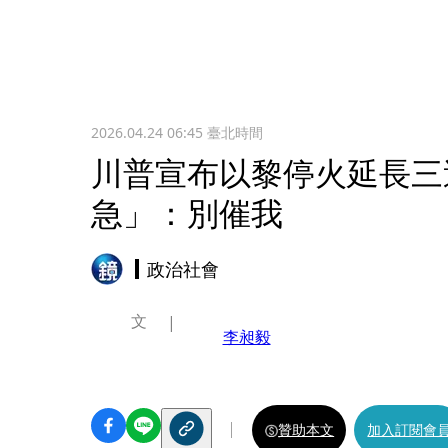
2026.04.24 06:45
臺北時間
川普宣布以黎停火延長三
急」：別催我
政治社會
文
李昶毅
贊助本文
加入訂閱會