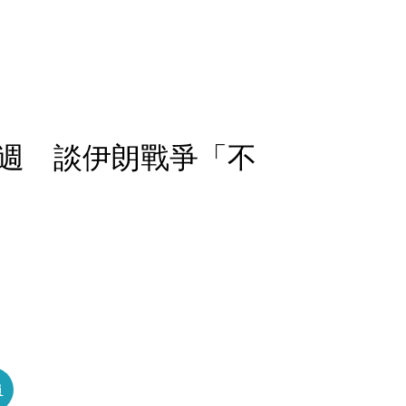
週 談伊朗戰爭「不
員